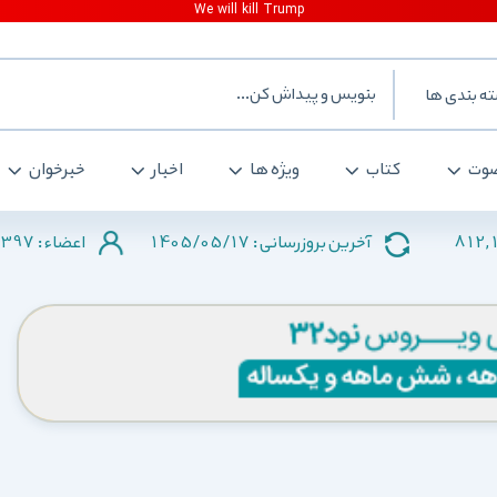
ه بندی ها
وت
کتاب
ویژه ها
اخبار
خبرخوان
397
1405/05/17
812,
آخرین بروزرسانی :
اعضاء :