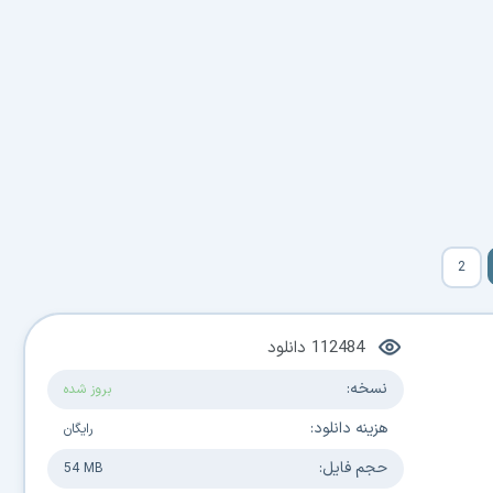
2
112484
دانلود
نسخه:
بروز شده
هزینه دانلود:
رایگان
حجم فایل:
54 MB