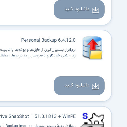
دانــلــود کنید
Personal Backup 6.4.12.0
نرم‌افزار پشتیبان‌گیری از فایل‌ها و پوشه‌ها با قابلیت
زمان‌بندی خودکار و ذخیره‌سازی در درایوهای مختل
دانــلــود کنید
rive SnapShot 1.51.0.1813 + WinPE
نرم‌افزار تهیهٔ نسخه پ