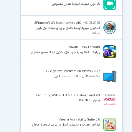
بالا بردن کیفیت فیلم با هوش مصنوعی
3Planesoft 3D Screensavers AIO 143 05.2025
اسکرین سیورهای سه بعدی و زیبای شرکت تری پلین
سافت
Rawlik - Only Forward
راولیک - فقط رو به جلو | بازی فکری ایجاد مسیر صحیح
SIV (System Information Viewer) 5.77
مشاهده کامل اطلاعات سخت افزاری
Beginning ASP.NET 4.5.1 in Csharp and VB
آموزش ASP.NET
8.0 Veeam Availability Suite
نرم افزار نظارت و مدیریت کامل بر زیر ساخت‌های مجازی