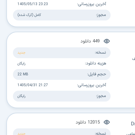
آخرین بروزرسانی:
1405/05/13 23:23
مجوز:
کامل (کرک شده)
449
دانلود
نسخه:
جدید
ف
هزینه دانلود:
رایگان
حجم فایل:
22 MB
آخرین بروزرسانی:
1405/04/31 21:27
مجوز:
رایگان
12015
دانلود
D
نسخه:
شتیبان و Backup Image از تمامی
جدید