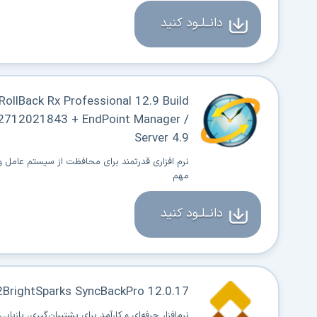
دانــلــود کنید
RollBack Rx Professional 12.9 Build
2712021843 + EndPoint Manager /
Server 4.9
نرم افزاری قدرتمند برای محافظت از سیستم عامل و
مهم
دانــلــود کنید
2BrightSparks SyncBackPro 12.0.17
نرم‌افزار حرفه‌ای و کارآمد برای پشتیبان‌گیری، بازیابی