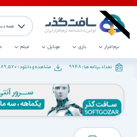
همه دست
نرم افزار
بازی
موبایل
فیلم
ص
189,520
9948
تعداد برنامه ها :
مشاهده و دانلود :