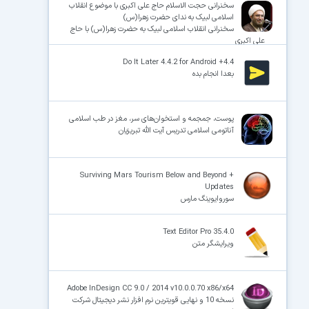
سخنرانی حجت الاسلام حاج علی اکبری با موضوع انقلاب
اسلامی لبیک به ندای حضرت زهرا(س)
سخنرانی انقلاب اسلامی لبیک به حضرت زهرا(س) با حاج
علی اکبری
Do It Later 4.4.2 for Android +4.4
بعدا انجام بده
پوست، جمجمه و استخوان‌های سر، مغز در طب اسلامی
آناتومی اسلامی تدریس آیت الله تبریزیان
Surviving Mars Tourism Below and Beyond +
Updates
سوروایوینگ مارس
Text Editor Pro 35.4.0
ویرایشگر متن
Adobe InDesign CC 9.0 / 2014 v10.0.0.70 x86/x64
نسخه 10 و نهایی قویترین نرم افزار نشر دیجیتال شرکت