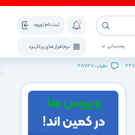
ثبت نام | ورود
پشتیبانی
نرم افزار های پرکاربرد
38737
342
نظرات :