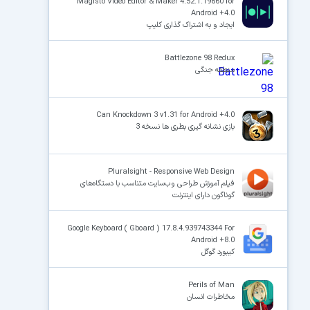
Magisto Video Editor & Maker 4.52.1.19660 for
Android +4.0
ایجاد و به اشتراک گذاری کلیپ
Battlezone 98 Redux
منطقه جنگی
Can Knockdown 3 v1.31 for Android +4.0
بازی نشانه گیری بطری ها نسخه 3
Pluralsight - Responsive Web Design
فیلم آموزش طراحی وب‌سایت متناسب با دستگاه‌های
گوناگون دارای اینترنت
Google Keyboard ( Gboard ) 17.8.4.939743344 For
Android +8.0
کیبورد گوگل
Perils of Man
مخاطرات انسان