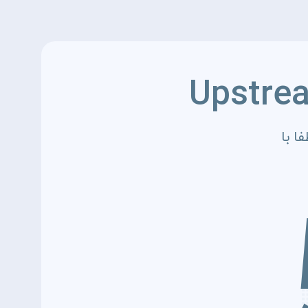
Upstre
ا با