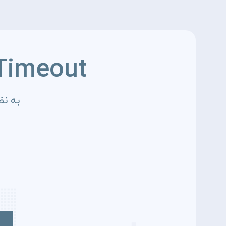
Timeout
به نظ
4