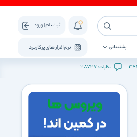
ثبت نام | ورود
پشتیبانی
نرم افزار های پرکاربرد
38737
34
نظرات :