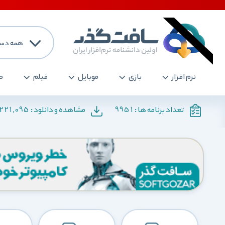
همه دست
نرم افزار
بازی
موبایل
فیلم
ص
221,095
9951
تعداد برنامه ها :
مشاهده و دانلود :