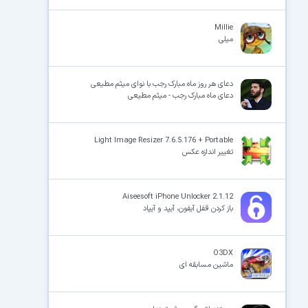
Millie
میلی
دعای هر روز ماه مبارک رجب با نوای میثم مطیعی
دعای ماه مبارک رجب - میثم مطیعی
Light Image Resizer 7.6.5.176 + Portable
تغییر اندازه عکس
Aiseesoft iPhone Unlocker 2.1.12
باز کردن قفل آیفون، آیپد و آیپاد
O3DX
ماشین مسابقه ای