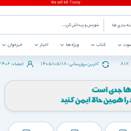
ه بندی ها
وت
کتاب
ویژه ها
اخبار
خبرخوان
2406
1405/05/18
812,
آخرین بروزرسانی :
اعضاء :