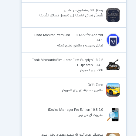
وسائل الشیعه شیخ حر عاملی
تَفْصیلُ وَسائلِ الشیعَة إلی تَحْصیلِ مَسائلِ الشَّریعَة
Data Monitor Premium 1.13.1377 for Android
+4.1
نمایش سرعت و مانیتور دیتای شبکه
Tank Mechanic Simulator First Supply v1.3.2.2
+ Update v1.3.4.1
تانک برای کامپیوتر
Drift Zone
ماشین مسابقه ای برای کامپیوتر
iDevice Manager Pro Edition 10.8.2.0
مدیریت آی دیوایس
سخنرانی های آیت الله شهید مطهری بخش سوم