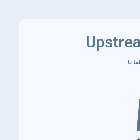
Upstre
ا با