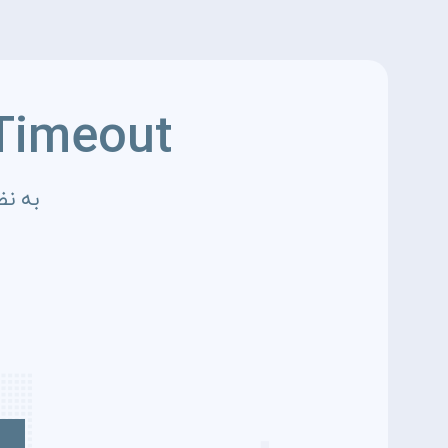
Timeout
به نظ
4