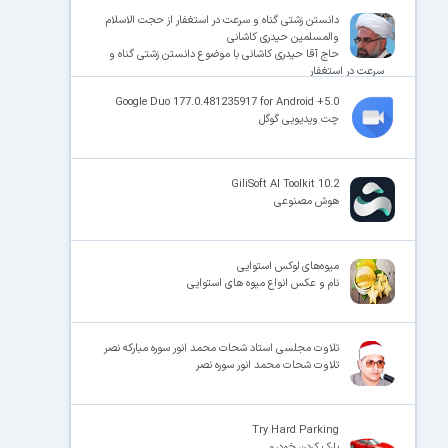
دانستن زشتی گناه و سرعت در استغفار از حجت الاسلام
والمسلمین حیدری کاشانی
حاج آقا حیدری کاشانی با موضوع دانستن زشتی گناه و
سرعت در استغفار
×
Google Duo 177.0.481235917 for Android +5.0
چت ویدیویی گوگل
GiliSoft AI Toolkit 10.2
هوش مصنوعی
میوه‌های لوکس استوایی
نام و عکس انواع میوه های استوایی
تلاوت مجلسی استاد شحات محمد انور سوره مبارکه نصر
تلاوت شحات محمد انور سوره نصر
Try Hard Parking
پارک کردن خودرو