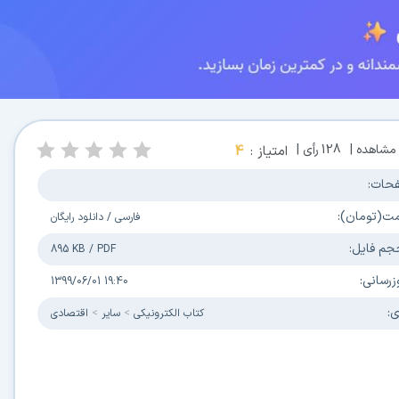
مشاهده |
128
رأی |
امتیاز :
4
حات:
مت(تومان):
فارسی
/
دانلود رایگان
جم فایل:
895 KB
/
PDF
زرسانی:
1399/06/01 19:40
ی:
كتاب الكترونیکی
سایر
اقتصادی