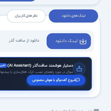
لینک های دانلود
نظر های کاربران
دانلود از سافت گذر
لیـنـک دانـلـود
دستیار هوشمند سافت‌گذر (AI Assistant)
آنلاین
سوال در مورد راهنمای نصب، کرک، فعال‌سازی یا پیشنهاد 
شروع گفت‌وگو با هوش مصنوعی