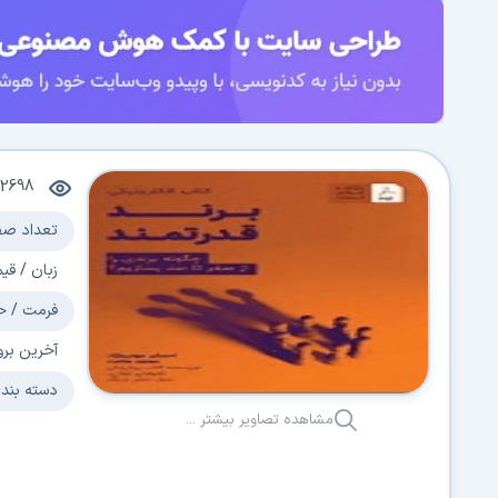
2698
تعداد صف
زبان / قی
فرمت / ح
آخرین برو
دسته بند
مشاهده تصاویر بیشتر ...