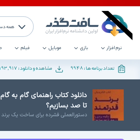
همه دست
نرم افزار
بازی
موبایل
فیلم
ص
193,917
9948
تعداد برنامه ها :
مشاهده و دانلود :
دانلود کتاب راهنمای گام به گام
تا صد بسازیم؟
دستورالعملی فشرده برای ساخت یک برند قد