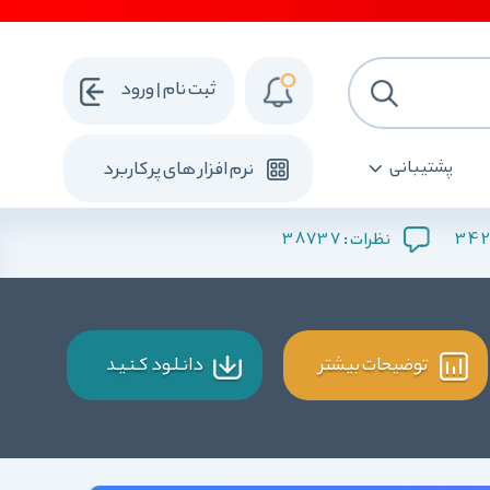
ثبت نام | ورود
پشتیبانی
نرم افزار های پرکاربرد
38737
342
نظرات :
توضیحات بیشتر
دانـلـود کـنـیـد