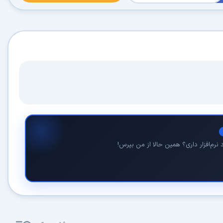
نرم‌افزار داری؟ همین حالا از من بپرس!