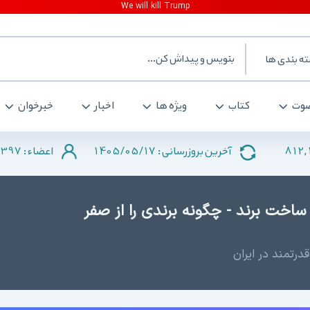
ه بندی ها
وت
کتاب
ویژه ها
اخبار
خبرخوان
397
1405/05/17
812,
آخرین بروزرسانی :
اعضاء :
 ساخت برند - چگونه برندی را از صفر
رتمند در ایران