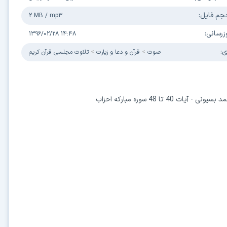
جم فایل:
2 MB
/
mp3
زرسانی:
1396/02/28 14:48
ی:
صوت
قرآن و دعا و زیارت
تلاوت مجلسی قرآن کریم
در حال آماده‌سازی لینک دانلود...
4 تا 48 سوره مبارکه احزاب
15
⚡ اعضای VIP دانلود را بلافاصله و بدون معطلی شروع می‌کنند
۱۹۰,۰۰۰
🛡️ ۱۸ سال سابقه اعتبار
⭐ بیش از
کاربر عضو ویژه
⭐ با عضویت ویژه، تمام محدودیت‌ها را بردارید:
دستیار هوشمند AI (ویژه اعضای VIP)
🤖
پاسخ‌گویی فوری به خطاهای نصب، راهنمای خط به‌خط کرک و پیشنهاد نرم‌افزارهای