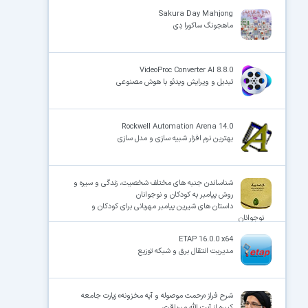
Sakura Day Mahjong
ماهجونگ ساکورا دِی
×
VideoProc Converter AI 8.8.0
تبدیل و ویرایش ویدئو با هوش مصنوعی
Rockwell Automation Arena 14.0
بهترین نرم افزار شبیه سازی و مدل سازی
شناساندن جنبه های مختلف شخصیت، زندگی و سیره و
روش پیامبر به کودکان و نوجوانان
داستان های شیرین پیامبر مهربانی برای کودکان و
نوجوانان
ETAP 16.0.0 x64
مدیریت انتقال برق و شبکه توزیع
شرح فراز «رحمت موصوله و آیه مخزونه» زیارت جامعه
کبیره از آیت الله میرباقری