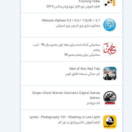
Training Video
فیلم آموزش نرم افزار تری‌دی‌اس‌مکس 2014
VMware vSphere 9.0 / 8.0 / 7.0U3F / 6.7
مجازی سازی وی ام ویر وی اسپلش
سخنرانی آماده شده برای دهه اول محرم سال 96 - شب
پنجم
سخنرانی برای پنجم محرم 96
Men of War Red Tide
ناو جنگی نسخه اتفاق قرمز
Sniper Ghost Warrior Contracts Digital Deluxe
Edition
تک تیرانداز
Lynda - Photography 101 - Shooting in Low Light
فیلم آموزش عکس‌برداری در نور کم