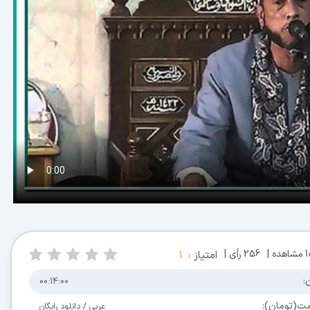
مشاهده |
256
رأی |
امتیاز :
1
:
00:14:00
مت(تومان):
عربی
/
دانلود رایگان