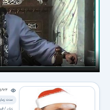
15924
مدت زمان
زبان / قی