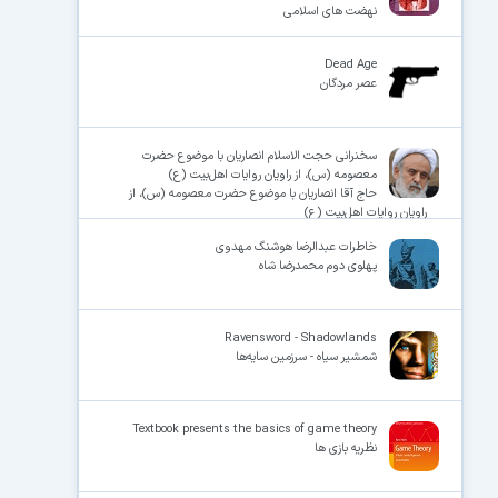
نهضت های اسلامی
Dead Age
عصر مردگان
سخنرانی حجت الاسلام انصاریان با موضوع حضرت
معصومه (س)، از راویان روایات اهل‌بیت (ع)
حاج آقا انصاریان با موضوع حضرت معصومه (س)، از
راویان روایات اهل‌بیت (ع)
خاطرات ع‍ب‍دال‍رض‍ا ه‍وش‍ن‍گ‌ م‍ه‍دوی‌
پهلوی دوم محمدرضا شاه
Ravensword - Shadowlands
شمشیر سیاه - سرزمین سایه‌ها
Textbook presents the basics of game theory
نظریه بازی ها