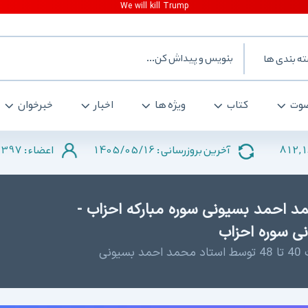
ه بندی ها
وت
کتاب
ویژه ها
اخبار
خبرخوان
2397
1405/05/16
812,
آخرین بروزرسانی :
اعضاء :
د احمد بسیونی سوره مبارکه احزاب -
ی سوره احزاب
نی