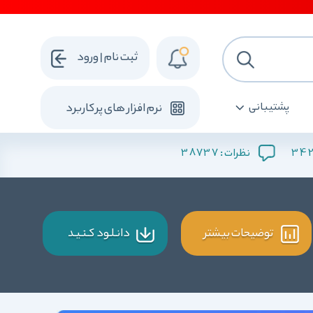
ثبت نام | ورود
پشتیبانی
نرم افزار های پرکاربرد
38737
34
نظرات :
توضیحات بیشتر
دانـلـود کـنـیـد