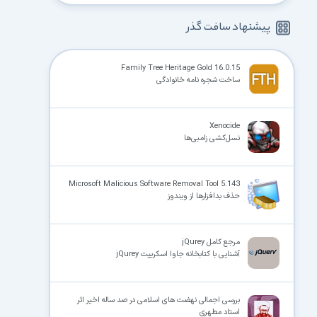
پیشنهاد سافت گذر
Family Tree Heritage Gold 16.0.15
ساخت شجره نامه خانوادگی
Xenocide
نسل‌کشی زامبی‌ها
Microsoft Malicious Software Removal Tool 5.143
حذف بدافزارها از ویندوز
مرجع کامل jQurey
آشنایی با کتابخانه جاوا اسکریپت jQurey
بررسی اجمالی نهضت های اسلامی در صد ساله اخیر اثر
استاد مطهری