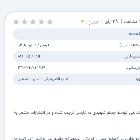
مشاهده |
128
رأی |
امتیاز :
4
حات:
مت(تومان):
فارسی
/
دانلود رایگان
جم فایل:
864 KB
/
PDF
زرسانی:
1399/04/01 14:26
ی:
كتاب الكترونیکی
سایر
مذهبی
 الشاطی توسط جعفر شهیدی به فارسی ترجمه شده و در انتشارات مشعر به
هایی بر گهواره؛ دوران کودکی اندوهناک؛ عقیله بنی هاشم؛ آژیر تندباد؛