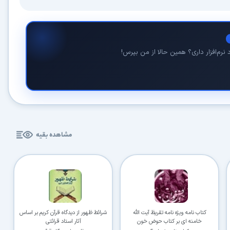
نرم‌افزار داری؟ همین حالا از من بپرس!
مشاهده بقیه
کتاب نامه ویژه نامه تقریظ آیت الله
شرائط ظهور از دیدگاه قرآن کریم بر اساس
خامنه ای بر کتاب حوض خون
آثار استاد قرائتی