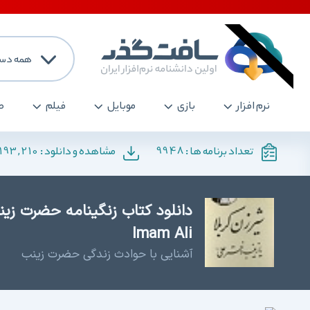
همه دست
نرم افزار
بازی
موبایل
فیلم
ص
193,210
9948
تعداد برنامه ها :
مشاهده و دانلود :
Imam Ali
آشنایی با حوادث زندگی حضرت زینب