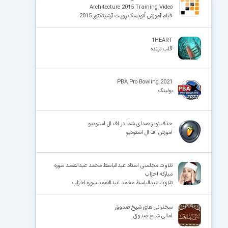
Architecture 2015 Training Video
فیلم آموزش اُتودِسک رِویـت آرشیتکتور 2015
1HEART
قلب تپنده
PBA Pro Bowling 2021
بولینگ
حذف نویز صدای شما در اف ال استودیو
آموزش اف ال استودیو
تلاوت مجلسی استاد عبدالباسط محمد عبدالصمد سوره
مبارکه احزاب
تلاوت عبدالباسط محمد عبدالصمد سوره احزاب
سخنرانی های شیخ صدوق
امالی شیخ صدوق