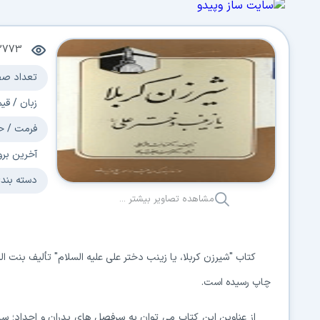
2773
تعداد صف
زبان / قی
فرمت / ح
آخرین برو
دسته بند
مشاهده تصاویر بیشتر ...
کتاب "شیرزن کربلا، یا زینب دختر علی علیه السلام" تألیف بنت
چاپ رسیده است.
از عناوین این کتاب می توان به سرفصل های پدران و اجداد؛ سایه 