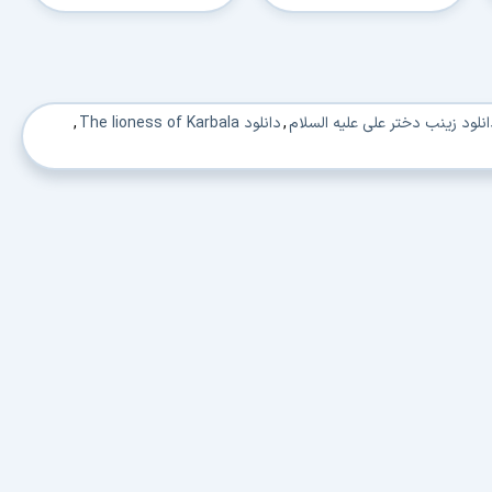
کاربردی
✓
دانلود فوری و بی‌معطلی:
حذف کامل صف و زمان انتظار برای تمام فایل‌ها
✓
حداکثر سرعت پهنای باند:
استفاده از تمام سرعت اینترنت با ۳۲ کانکشن
نلود زینب دختر علی علیه السلام
,
دانلود The lioness of Karbala
,
✓
ثبات دانلود (Resume):
ادامه دانلود پس از قطع اینترنت و دانلود موازی چند فایل
✓
آرشیو کامل نسخه‌ها:
دسترسی به تمام نسخه‌های قدیمی نرم‌افزارها
⚡ ارتقا به حساب VIP و دانلود فوری
⭐
فقط کمتر از روزی 1,093 تومان
(معادل ماهیانه 33,250 تومان در اشتراک یک‌ساله)
قبلاً عضو شدم — ورود به حساب کاربری