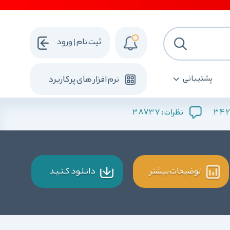
ثبت نام | ورود
پشتیبانی
نرم افزار های پرکاربرد
38737
342
نظرات :
توضیحات بیشتر
دانـلـود کـنـیـد