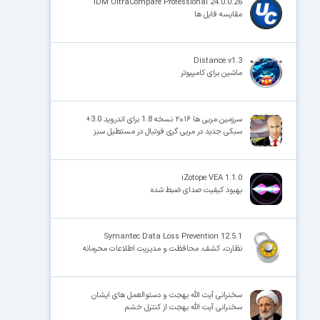
IDM UltraCompare Professional 24.0.0.26
مقایسه فایل ها
Distance v1.3
×
ماشین برای کامپیوتر
سرزمین مربی ها ۲۰۱۶ نسخه 1.8 برای اندروید 3.0+
سبکی جدید در مربی گری فوتبال در مستطیل سبز
iZotope VEA 1.1.0
بهبود کیفیت صدای ضبط شده
Symantec Data Loss Prevention 12.5.1
نظارت، کشف، محافظت و مدیریت اطلاعات محرمانه
سخنرانی آیت الله بهجت و دستوالعمل های ایشان
سخنرانی آیت الله بهجت از کنترل خشم