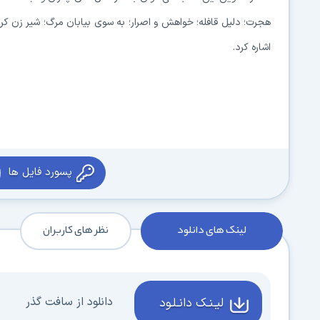
هجرت؛ دلیل قافله؛ خواهش و اصرار؛ به سوی بیابان مرگ؛ شیر زن کربل
اشاره کرد.
پسورد فایل ها
لینک های دانلود
نظر های کاربران
دانلود از سافت گذر
لیـنـک دانـلـود