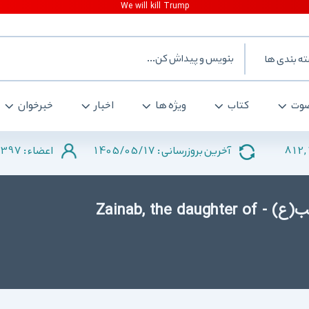
ه بندی ها
وت
کتاب
ویژه ها
اخبار
خبرخوان
397
1405/05/17
812,
آخرین بروزرسانی :
اعضاء :
دانلود کتاب زنگینامه حضرت زینب(ع) - Zainab, the daughter of