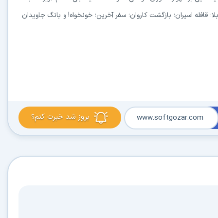
ا؛ قافله اسیران؛ بازگشت کاروان؛ سفر آخرین؛ خونخواه! و بانگ جاویدان
بروز شد خبرت کنم؟
www.softgozar.com