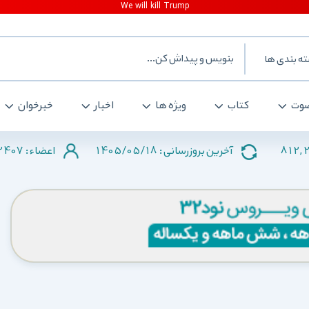
ه بندی ها
وت
کتاب
ویژه ها
اخبار
خبرخوان
2407
1405/05/18
812,
آخرین بروزرسانی :
اعضاء :