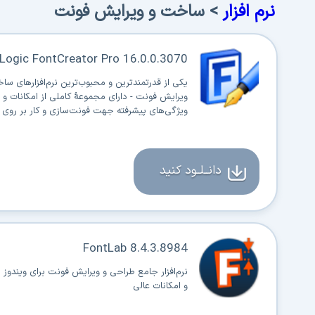
نرم افزار
> ساخت و ویرایش فونت
Logic FontCreator Pro 16.0.0.3070
یکی از قدرتمندترین و محبوب‌ترین نرم‌افزارهای سا
ویرایش فونت - دارای مجموعهٔ کاملی از امکانات و
ویژگی‌های پیشرفته جهت فونت‌سازی و کار بر روی 
دانــلــود کنید
FontLab 8.4.3.8984
نرم‌افزار جامع طراحی و ویرایش فونت برای ویندوز با 
و امکانات عالی