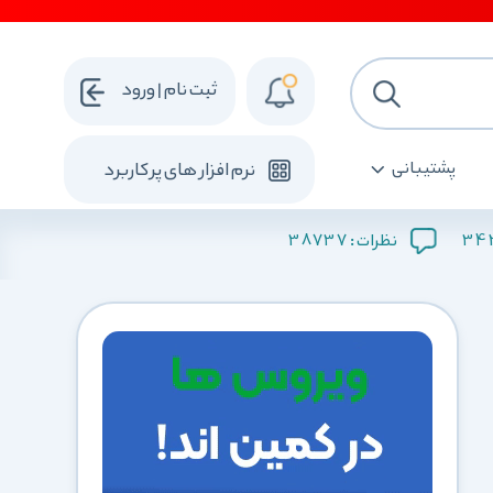
ثبت نام | ورود
پشتیبانی
نرم افزار های پرکاربرد
38737
34
نظرات :