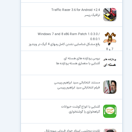
Traffic Racer 3.6 for Android +2.4
ترافیک ریسر
Windows 7 and 8 x86 Ram Patch 1.0.3.0 /
0.8.0.1
رفع مشکل شناسایی نشدن کامل رمهای 4 گیگ در ویندوز
7 و 8
بررسی پردازنده های هسته ای
آشنایی با معماری هسته پردازنده ها
مستند انتخاباتی سید ابراهیم رییسی
فیلم انتخاباتی سید ابراهیم رییسی
آشنایی با انواع گوشت حیوانات
گیاهخواری یا گوشتخواری
تلاوت مجلسی استاد جواد فروغی سوره زلزال