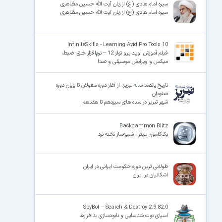
سیره امام هادی (ع) از زبان آیت الله حسین مظاهری
سیره امام هادی (ع) از زبان آیت الله حسین مظاهری
InfiniteSkills - Learning Avid Pro Tools 10
فیلم آموزش اَویـد پرو تولز 12 – نرم‌افزارِ خلق، ضبط،
میکس و ویرایش موسیقی و صدا
تاریخ پانصد ساله تبریز: از آغاز دوره مغولان تا پایان دوره
صفویان
شهر تبریز در سده ‏های سیزدهم تا هفدهم
Backgammon Blitz
بک‌گامون بلیتز | شبیه‌ساز تخته نرد
طولانی ترین دوره حکومت ایرانی در ایران
اشکانیان در ایران
SpyBot – Search & Destroy 2.9.82.0
اسپای بوت شناسایی و نابودسازی بدافزارها