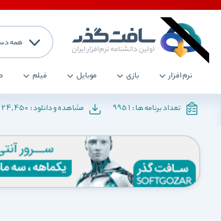
همه دست
نرم افزار
بازی
موبایل
فیلم
ص
224,450
9951
تعداد برنامه ها :
مشاهده و دانلود :