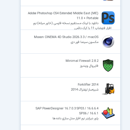
Adobe Photoshop CS4 Extended Middle East (ME)
11.0 + Portable
دانلود با لینک مستقیم نسخه فارسی (خاور میانه) نرم
افزار فتوشاپ 11 با کرک دائمی
Maxon CINEMA 4D Studio 2026.3.3 / macOS
مکسون سینما فور دی
Minimal Firewall 2.8.2
فایروال ویندوز
Forklifter 2014
شبیه‌ساز لیفتراک 2014
SAP PowerDesigner 16.7.0.3 SP03 / 16.6.6.4
SP06 / 16.6.1
پاور دیزاینر نرم افزار مدل سازی داده ها