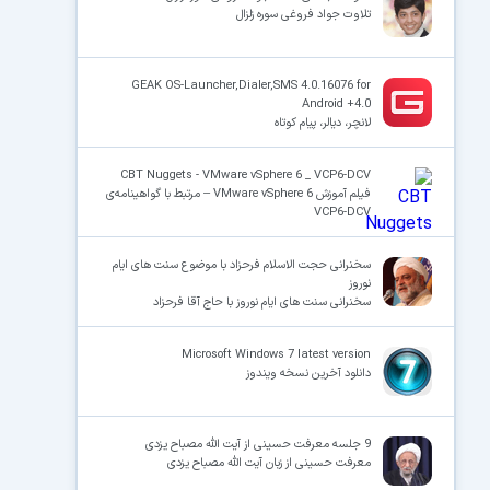
تلاوت جواد فروغی سوره زلزال
GEAK OS-Launcher,Dialer,SMS 4.0.16076 for
Android +4.0
لانچر، دیالر، پیام کوتاه
CBT Nuggets - VMware vSphere 6 _ VCP6-DCV
فیلم آموزش VMware vSphere 6 – مرتبط با گواهینامه‌ی
VCP6-DCV
سخنرانی حجت الاسلام فرحزاد با موضوع سنت های ایام
نوروز
سخنرانی سنت های ایام نوروز با حاج آقا فرحزاد
Microsoft Windows 7 latest version
دانلود آخرین نسخه ویندوز
9 جلسه معرفت حسینی از آیت الله مصباح یزدی
معرفت حسینی از زبان آیت الله مصباح یزدی