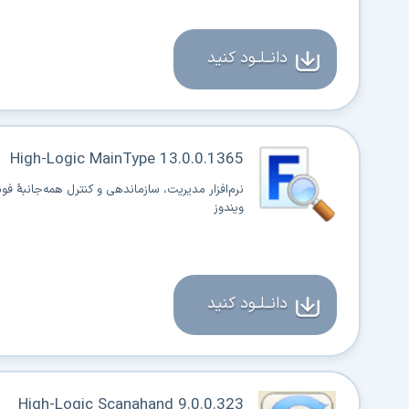
دانــلــود کنید
High-Logic MainType 13.0.0.1365
نرم‌افزار مدیریت، سازماندهی و کنترل همه‌جانبهٔ فو
ویندوز
دانــلــود کنید
High-Logic Scanahand 9.0.0.323