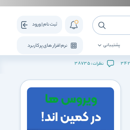
ثبت نام | ورود
پشتیبانی
نرم افزار های پرکاربرد
38735
342
نظرات :