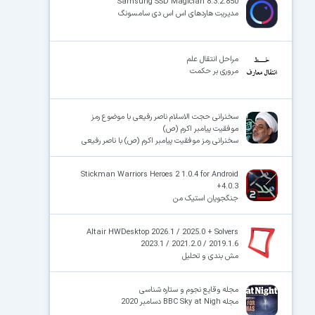
Samsung SSD Magician 8.3.2.850
مدیریت هاردهای اس اس دی سامسونگ
مراحل انتقال علم
مروری بر حکمت
سخنرانی حجت الاسلام ناصر رفیعی با موضوع رمز
موفقیت پیامبر اکرم (ص)
سخنرانی رمز موفقیت پیامبر اکرم (ص) با ناصر رفیعی
Stickman Warriors Heroes 2 1.0.4 for Android
+4.0.3
جنگجویان استیک من
Altair HWDesktop 2026.1 / 2025.0 + Solvers
2023.1 / 2021.2.0 / 2019.1.6
مش بندی و تحلیل
مجله وقایع نجوم و ستاره شناسی
مجله BBC Sky at Nigh دسامبر 2020