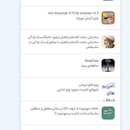
Ant Smasher 9.75 for Android +2.3
بازی کشتن مورچه
سخنرانی حجت الاسلام پناهیان درمورد جایگاه سبک زندگی
سخنرانی حجت الاسلام پناهیان با موضوع سبک زندگی در
ماه رمضان
DeadCore
حافظه‌ی مرده
رژیم های دروغی
باورهای نادرست درمورد رژیم غذایی
اصالت مهدویت از جهت اتّکا بر مبانى معقول و منطقى
سلسله مباحث امامت و مهدویت 7