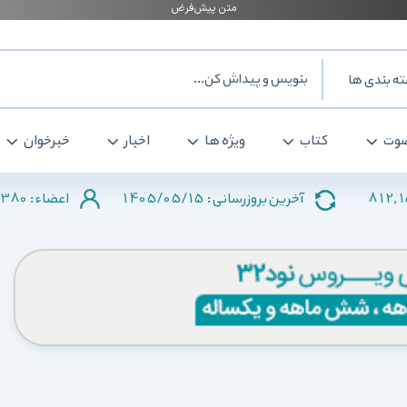
ه بندی ها
وت
کتاب
ویژه ها
اخبار
خبرخوان
380
1405/05/15
812,
آخرین بروزرسانی :
اعضاء :