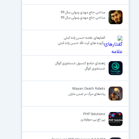
مداحی حاج مهدی رسولی سال 99
مداحی حاج مهدی رسولی سال 99
گفتارهای علامه حسن زاده آملی
برگزیده های آیت الله حسن زاده آملی
راهنمای جامع کنسول جستجوی گوگل
جستجوی گوگل
Mayan Death Robots
ربات‌های مرگ در تمدن مایان
PHP Solutions
پی اچ پی سولوشن