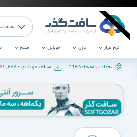
همه دست
نرم افزار
بازی
موبایل
فیلم
ص
152,488
9948
تعداد برنامه ها :
مشاهده و دانلود :