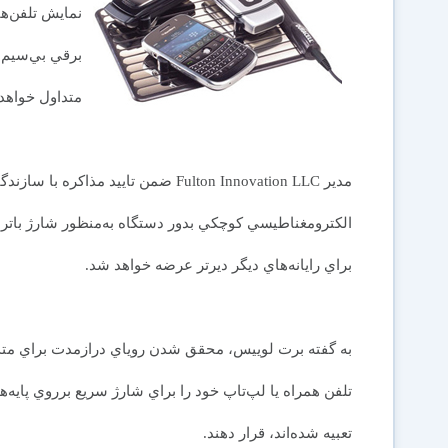
متداول خواهد
مدير Fulton Innovation LLC ضمن تاييد م
الكترومغناطيسي كوچكي بدور دستگاه به‌منظور شارژ باتري‌
براي رايانه‌هاي ديگر ديرتر عرضه خواهد شد.
به گفته برت لوييس، محقق شدن روياي درازمدت براي متداو
تلفن همراه يا لپ‌تاپ خود را براي شارژ سريع برروي پايه‌
تعبيه شده‌اند، قرار دهند.