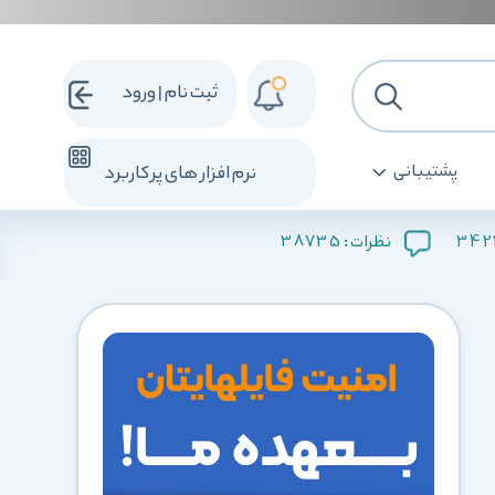
ثبت نام | ورود
پشتیبانی
نرم افزار های پرکاربرد
38735
342
نظرات :