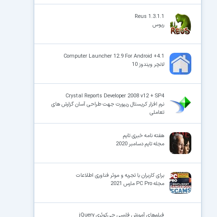
Reus 1.3.1.1
ریوس
Computer Launcher 12.9 For Android +4.1
لانچر ویندوز 10
Crystal Reports Developer 2008 v12 + SP4
نرم افزار کریستال ریپورت جهت طراحی آسان گزارش های
تعاملی
هفته نامه خبری تایم
مجله تایم دسامبر 2020
برای کاربران با تجربه و موثر فناوری اطلاعات
مجله PC Pro مارس 2021
فیلم‌های آموزش فارسی جی‌کوئری jQuery