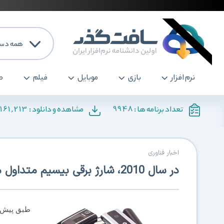
همه دست
نرم افزار
بازی
موبایل
فیلم
ص
161,213
9948
تعداد برنامه ها :
مشاهده و دانلود :
اخبار فناوری
در سال 2010، شارژ برقی بیسیم متداول میشود
طبق پيش‌ب