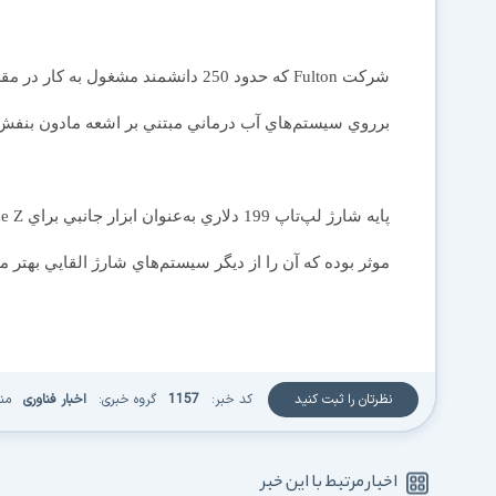
برروي سيستم‌هاي آب درماني مبتني بر اشعه مادون بنفش ب
موثر بوده كه آن را از ديگر سيستم‌هاي شارژ القايي بهتر م
نظرتان را ثبت کنید
کد خبر:
1157
گروه خبری:
اخبار فناوری
من
اخبار مرتبط با این خبر