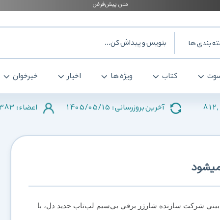
ه بندی ها
وت
کتاب
ویژه ها
اخبار
خبرخوان
383
1405/05/15
812,
آخرین بروزرسانی :
اعضاء :
يني شركت سازنده شارژر برقي بي‌سيم لپ‌تاپ جديد دل، با