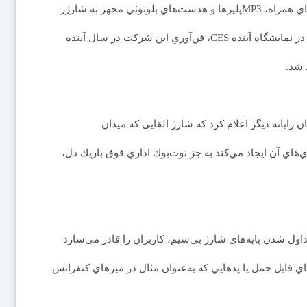
نمايش تلفن‌هاي همراه، MP3پليرها و هدست‌هاي بلوتوثي مجهز به شارژر
برقي بي‌سيم در نمايشگاه آينده CES، فن‌آوري اين شركت در سال آينده
 شد.
ذاكره با سازندگان رايانه ديگر اعلام كرد كه شارژ القايي كه ميدان
هاي آن ايجاد مي‌كند به جز نوت‌بوك اداري فوق باريك دل،
ل شدن پايه‌هاي شارژ بي‌سيم، كاربران را قادر مي‌سازد
هاي قابل حمل يا پدهايي كه به‌عنوان مثال در ميزهاي كنفرانس