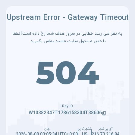
Upstream Error - Gateway Timeout
به نظر می رسد خطایی در سرور هدف شما رخ داده است! لطفا
با مدیر مسئول سایت مقصد تماس بگیرید.
504
Ray ID
W10382347T1786158304T38606
آی پی کاربر
کشور کاربر
زمان
2026-08-08 03:05:34 UTC+0:00
US
216.73.216.94