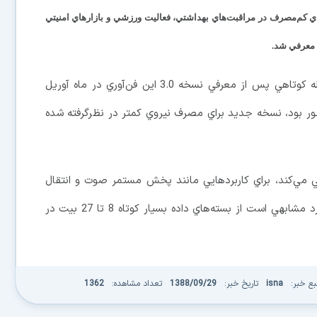
اي كم‌مصرف در مراقبت‌هاي بهداشتي، فعاليت ورزشي و بازارهاي امنيتي
 معرفي شد.
معرفي نسخه 4.0 بلوتوث ازسوي گروه BSIG در فاصله كوتاهي پس از معرفي نسخه 3.0 اين فن‌آوري در ماه آوريل
ر بود، نسخه جديد براي مصرف نيروي كمتر در نظرگرفته شده
 در ثانيه پشتيباني مي‌كند، براي كاربردهايي مانند پخش مستمر صوت و انتقال
فايل درنظر گرفته شده است اما نسخه 4.0 كه شامل كاركرد مشابهي است از بسته‌هاي داده بسيار كوتاه 8 تا 27 بيت در
بع خبر:
isna
تاریخ خبر:
1388/09/29
تعداد مشاهده:
1362