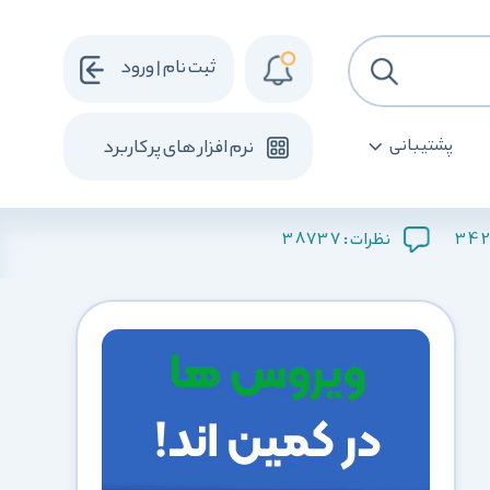
ثبت نام | ورود
پشتیبانی
نرم افزار های پرکاربرد
38737
34
نظرات :