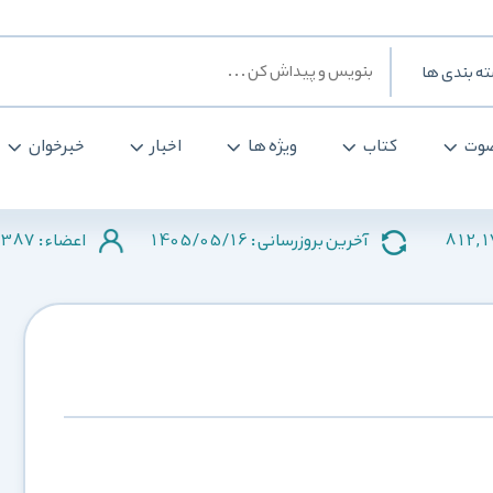
ه بندی ها
وت
کتاب
ویژه ها
اخبار
خبرخوان
2387
1405/05/16
812,
آخرین بروزرسانی :
اعضاء :