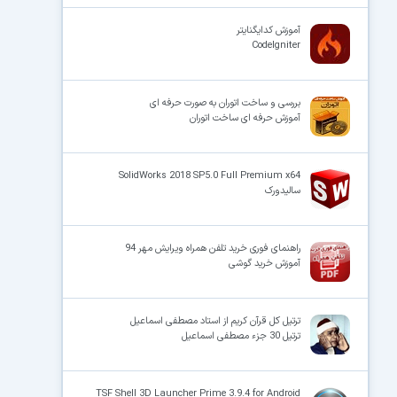
آموزش کدایگنایتر
CodeIgniter
بررسی و ساخت اتوران به صورت حرفه ای
آموزش حرفه ای ساخت اتوران
SolidWorks 2018 SP5.0 Full Premium x64
سالیدورک
راهنمای فوری خرید تلفن همراه ویرایش مهر 94
آموزش خرید گوشی
ترتیل کل قرآن کریم از استاد مصطفی اسماعیل
ترتیل 30 جزء مصطفی اسماعیل
TSF Shell 3D Launcher Prime 3.9.4 for Android