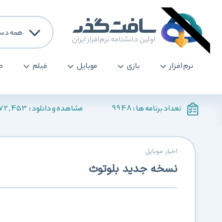
همه دست
نرم افزار
بازی
موبایل
فیلم
ص
172,453
9948
تعداد برنامه ها :
مشاهده و دانلود :
اخبار موبایل
نسخه جدید بلوتوث