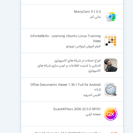
ManyCam 9.1.0.5
مانی کم
InfiniteSkills - Learning Ubuntu Linux Training
Video
فیلم آموزش لینوکس اوبونتو
انواع حملات در شبکه های کامپیوتری
آشنایی با امنیت اطلاعات و ایمن سازی شبکه های
کامپیوتری
Office Documents Viewer 1.36.1 Full for Android
+5.0
آفیس اندروید
QuarkXPress 2026 22.0.0.58101
صفحه آرایی