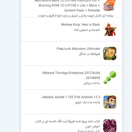
Nero Multimedia 12.5.01900 Platinum HD +
Burning ROM 12.5.01100 + Lite + Micro +
Content Pack + Portable
برنامه ای کامل جهت پخش، تبدیل و رایت انواع فیلم و صوت
Monkey King: Hero is Back
انیمیشن میمون شاه
PixelJunk Monsters Ultimate
هیولاها در جنگل
VMware ThinApp Enterprise 2312 Build
23148499
ساخت پرتابل
Jetpack Joyride 1.103.3 for Android +2.3
راننده جت پک جوی
کتاب نامه ویژه نامه تقریظ آیت الله خامنه ای بر کتاب
حوض خون
کتاب نامه شماره 5