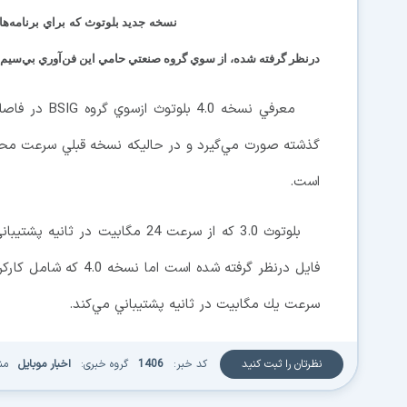
نسخه جديد بلوتوث كه براي برنامه‌ه
درنظر گرفته شده، از سوي گروه صنعتي حامي اين فن‌آوري بي‌سيم
گذشته صورت مي‌گيرد و در حاليكه نسخه قبلي سرعت محو
است.
بلوتوث 3.0 كه از سرعت 24 مگابيت
سرعت يك مگابيت در ثانيه پشتيباني مي‌كند.
نظرتان را ثبت کنید
کد خبر:
1406
گروه خبری:
اخبار موبایل
من