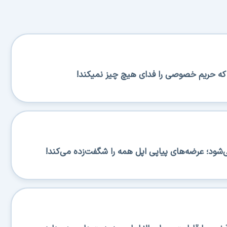
س که حریم خصوصی را فدای هیچ چیز نمیکند!