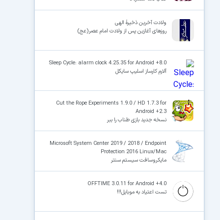
ولادت آخرین ذخیرۀ الهی
روزهای آغازین پس از ولادت امام عصر(عج)
Sleep Cycle: alarm clock 4.25.35 for Android +8.0
آلارم‌ کارساز اسلیپ‌ سایکل
Cut the Rope Experiments 1.9.0 / HD 1.7.3 for
Android +2.3
نسخه جدید بازی طناب را ببر
Microsoft System Center 2019 / 2018 / Endpoint
Protection 2016 Linux/Mac
مایکروسافت سیستم سنتر
OFFTIME 3.0.11 for Android +4.0
تست اعتیاد به موبایل!!!