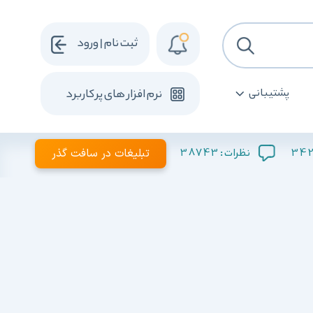
ثبت نام | ورود
پشتیبانی
نرم افزار های پرکاربرد
342
38743
تبلیغات در سافت گذر
نظرات :