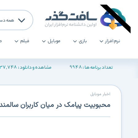
همه دست
نرم افزار
بازی
موبایل
فیلم
ص
137,748
9948
تعداد برنامه ها :
مشاهده و دانلود :
اخبار موبایل
محبوبیت پیامک در میان کاربران سالمند