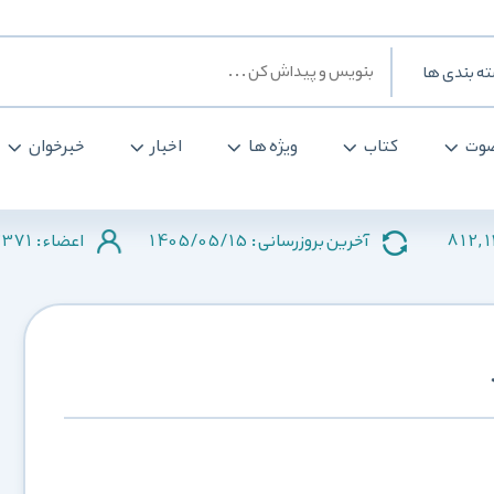
ه بندی ها
وت
کتاب
ویژه ها
اخبار
خبرخوان
371
1405/05/15
812,
آخرین بروزرسانی :
اعضاء :