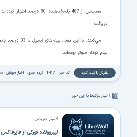
همچنين از 487 پاسخ‌دهنده، 80
دريافت
مي‌كنند. با اين 
پيام كوتاه جلوتر بوده‌اند.
نظرتان را ثبت کنید
کد خبر:
1417
گروه خبری:
اخبار موبایل
من
اخبار مرتبط با این خبر
اخبار موبایل
لیبروولف؛ فورکی از فایرفاک