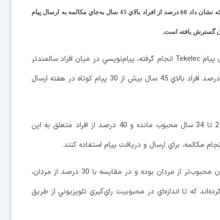
بر اساس يافته‌هاي بررسي جديدي كه نشان داد 60 درصد از افراد بالاي 45 سال به‌جاي مكالمه به ارسال پيام
نان گسترش يافته است.
طبق اين بررسي كه توسط فراهم‌كننده راهكارهاي ارسال پيام Tekelec انجام گرفته، پيام‌نويسي در ميان افراد سالمندتر
بيش‌تر رايج شده و 44 درصد از افراد 35 تا 44 سال و 14 درصد افراد بالاي 45 سال بيش از 30 پيام كوتاه در هفته ارسال
با اين همه پيام‌نويسي همچنان در ميان گروه سني 25 تا 34 سال محبوب مانده و 40 درصد از افراد متعلق به اين
ام مكالمه، براي ارسال و دريافت پيام استفاده كنند.
همچنين بر اساس اين بررسي، پيام‌نويسي در ميان زنان محبوب‌تر از مردان بوده و در مقايسه با 30 درصد از مردان،
ف كرده‌اند كه تا اندازه‌اي در محبوبيت راي‌گيري تلويزيوني از طريق