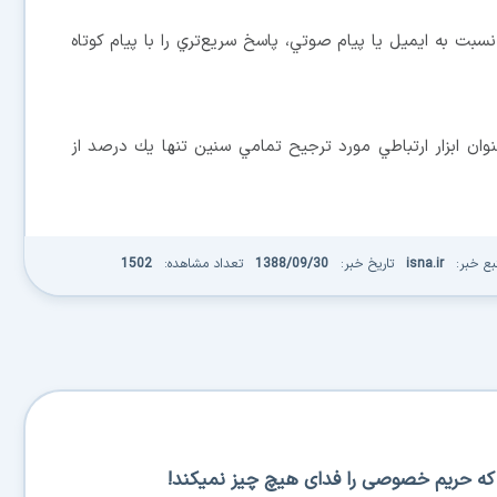
 درصد اظهار كرده‌اند نسبت به ايميل يا پيام صوتي، پاسخ سريع‌تري را با پيام كوتاه
همه، پيام‌هاي ايميل با 33 درصد به‌عنوان ابزار ارتباطي مورد ترجيح تمامي سنين تنها يك درصد از
بع خبر:
isna.ir
تاریخ خبر:
1388/09/30
تعداد مشاهده:
1502
س که حریم خصوصی را فدای هیچ چیز نمیکند!