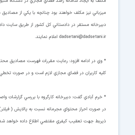
مكلف به ايجاد سامانه رصد فضاي مجازي در دستگاه متبو
ميزباني نيز مكلف خواهند بود چنانچه با يكي از مصاديق 
dadsetani@dadsetani.ir اعلام نمايند.
* وي در ادامه افزود: رعايت مقررات فهرست مصاديق محتوا
كليه كاربران در فضاي مجازي لازم است و در صورت تخطي
* خرم آبادي گفت: دبيرخانه كارگروه با بررسي گزارشات واص
در صورت احراز محتواي مجرمانه نسبت به پالايش ( فيلتر)
ذيربط جهت تعقيب كيفري مقتضي اطلاع داده خواهد شد