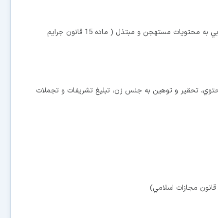
4ـ تحريك، تشويق، ترغيب، تهديد يا تطميع افراد به دستيابي به محتويات مستهجن و مبتذل ( ماده 15 قانون جرايم
 و محتوي، تحقير و توهين به جنس زن، تبليغ تشريفات و تجملات