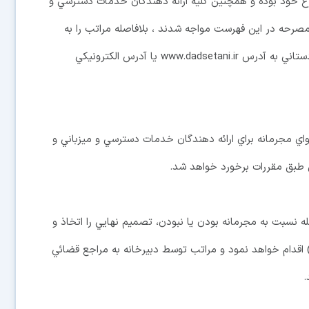
ع خود بوده و همچنين كليه ارائه دهندگان خدمات دسترسي و
مصرحه در اين فهرست مواجه شدند ، بلافاصله مراتب را به
دبيرخانه مستقر در دادستاني كل كشور از طريق سايت دادستاني به آدرس www.dadsetani.ir يا آدرس الكترونيكي
ي مجرمانه براي ارائه دهندگان خدمات دسترسي و ميزباني و
 طبق مقررات برخورد خواهد شد.
له نسبت به مجرمانه بودن يا نبودن، تصميم نهايي را اتخاذ و
 اقدام خواهد نمود و مراتب توسط دبيرخانه به مراجع قضائي
.