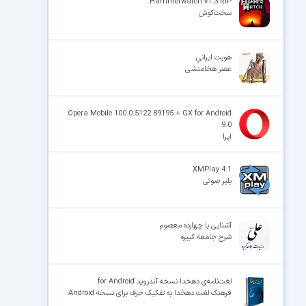
Hammerwatch v1.3 RIP
سخت‌کوش
هویت ایرانیِ
عصر هخامنشی
Opera Mobile 100.0.5122.89195 + GX for Android
9.0
اپرا
XMPlay 4.1
پلیر صوتی
آشنایی با چهارده معصوم
شرح جامعه کبیره
لغت‌نامه‌ی دهخدا نسخه آندروید for Android
فرهنگ لغت دهخدا به تفکیک حرف برای نسخه Android