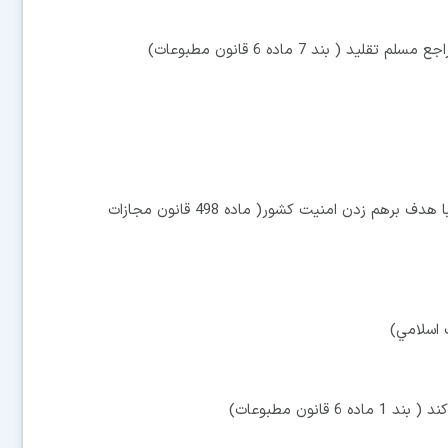
1ـ تشكيل جمعيت، دسته، گروه در فضاي مجازي( سايبر) با هدف برهم زدن امنيت كشور( ماده 498 قانون مجازات