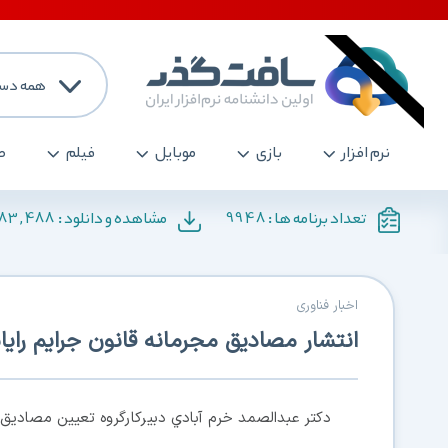
همه دست
نرم افزار
بازی
موبایل
فیلم
ص
183,488
9948
تعداد برنامه ها :
مشاهده و دانلود :
اخبار فناوری
انتشار مصادیق مجرمانه قانون جرایم رایان
دكتر عبدالصمد خرم آبادي دبيركارگروه تعيين مصاديق م