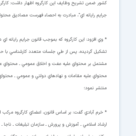
جرايم رايانه اي"، مبادرت به احصاء فهرست مصاديق محتو
* وي افزود: اين كارگروه كه بموجب قانون جرايم رايانه ا
مشتمل بر محتواي عليه عفت و اخلاق عمومي ـ محتواي عل
محتواي عليه مقامات و نهادهاي دولتي و عمومي ـ محتواي كه
منتشر نمود؛
* خرم آبادي گفت: بر اساس قانون، اعضاي كارگروه مركب از و
ارشاد اسلامي ـ آموزش و پرورش ـ سازمان تبليغات ـ ناجا ـ