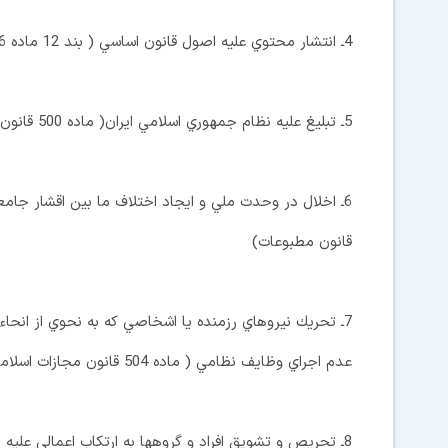
4ـ انتشار محتوي عليه اصول قانون اساسي ( بند 12 ماده 6 قانون مطبوعات)
5ـ تبليغ عليه نظام جمهوري اسلامي ايران( ماده 500 قانون مجازات اسلامي)
قانون مطبوعات)
7ـ تحريك نيروهاي رزمنده يا اشخاصي كه به نحوي از انح
عدم اجراي وظايف نظامي ( ماده 504 قانون مجازات اسلامي)
8ـ تحريص و تشويق افراد و گروهها به ارتكاب اعمالي عليه