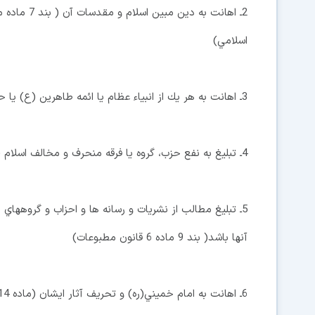
اسلامي)
3ـ اهانت به هر يك از انبياء عظام يا ائمه طاهرين (ع) يا حضرت صديقه طاهره (س) ( ماده 513 قانون مجازات اسلامي)
4ـ تبليغ به نفع حزب، گروه يا فرقه منحرف و مخالف اسلام ( بند 9 ماده 6 قانون مطبوعات)
5ـ تبليغ مطالب از نشريات و رسانه ها و احزاب و گروههاي
آنها باشد( بند 9 ماده 6 قانون مطبوعات)
6ـ اهانت به امام خميني(ره) و تحريف آثار ايشان (ماده 514 قانون مجازات اسلامي)