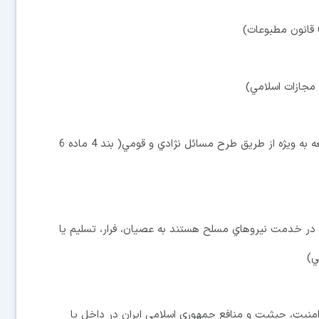
6ـ اخلال در وحدت ملي و ايجاد اختلاف ما بين اقشار جامعه به ويژه از طريق طرح مسائل نژادي و قومي( بند 4 ماده 6
اء در خدمت نيروهاي مسلح هستند به عصيان، فرار، تسليم يا
 امنيت، حيثيت و منافع جمهوري اسلامي ايران در داخل يا