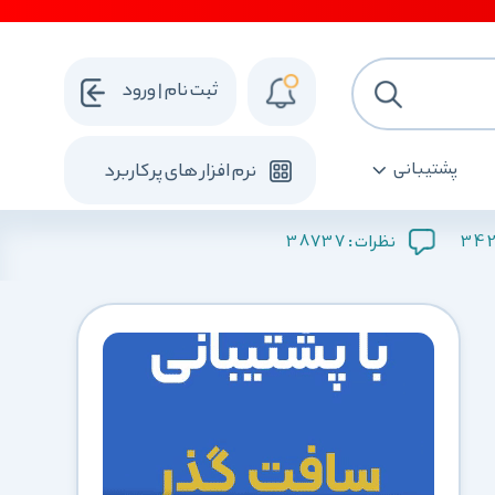
ثبت نام | ورود
پشتیبانی
نرم افزار های پرکاربرد
38737
34
نظرات :