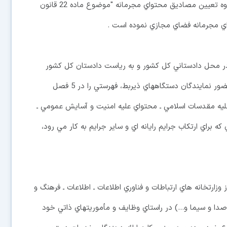
كشور ضمن تشريح وظايف اين كارگروه اظهار داشت: كارگروه تعيين مصاديق محتواي مجرمانه "موضوع ماده 22 قانون
اي مجرمانه فضاي مجازي نموده است .
ي در محل دادستاني كل كشور و به رياست دادستان كل كشور
تشكيل گرديده، پس از طي جلسات متعدد كارشناسي با حضور نمايندگان دستگاههاي ذيربط، فهرستي را در 5 فصل
يه مقدسات اسلامي ـ محتواي عليه امنيت و آسايش عمومي ـ
 براي ارتكاب جرايم رايانه اي و ساير جرايم به كار مي رود،
زارتخانه هاي ارتباطات و فناوري اطلاعات ـ اطلاعات ـ فرهنگ و
 صدا و سيما و...) در راستاي وظايف و مأموريتهاي ذاتي خود