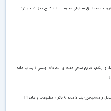
 فهرست مصاديق محتواي مجرمانه را به شرح ذيل تبيين كرد :
ء و ارتكاب جرايم منافي عفت يا انحرافات جنسي ( بند ب ماده
3ـ انتشار، توزيع و معامله محتواي خلاف عفت عمومي( مبتذل و مستهجن) بند 2 ماده 6 قانون مطبوعات و ماده 14