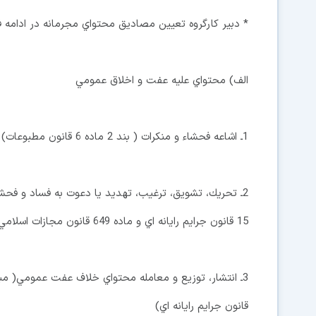
* دبير كارگروه تعيين مصاديق محتواي مجرمانه در ادامه
الف) محتواي عليه عفت و اخلاق عمومي
1ـ اشاعه فحشاء و منكرات ( بند 2 ماده 6 قانون مطبوعات)
2ـ تحريك، تشويق، ترغيب، تهديد يا دعوت به فساد و فحشا
15 قانون جرايم رايانه اي و ماده 649 قانون مجازات اسلامي)
قانون جرايم رايانه اي)