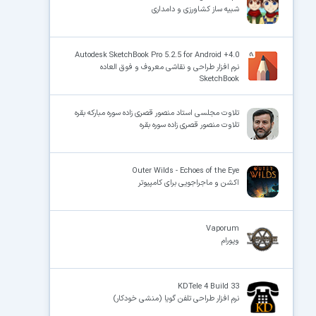
شبیه ساز کشاورزی و دامداری
Autodesk SketchBook Pro 5.2.5 for Android +4.0
نرم افزار طراحی و نقاشی معروف و فوق العاده
SketchBook
تلاوت مجلسی استاد منصور قصری زاده سوره مبارکه بقره
تلاوت منصور قصری زاده سوره بقره
Outer Wilds - Echoes of the Eye
اکشن و ماجراجویی برای کامپیوتر
Vaporum
وپورام
KDTele 4 Build 33
نرم افزار طراحی تلفن گویا (منشی خودکار)