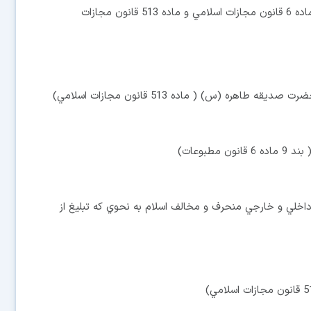
2ـ اهانت به دين مبين اسلام و مقدسات آن ( بند 7 ماده ماده 6 قانون مجازات اسلامي و ماده 513 قانون مجازات
 داخلي و خارجي منحرف و مخالف اسلام به نحوي كه تبليغ از