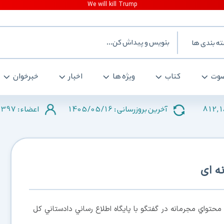
ه بندی ها
وت
کتاب
ویژه ها
اخبار
خبرخوان
2397
1405/05/16
812,
آخرین بروزرسانی :
اعضاء :
ه ای
حتواي مجرمانه در گفتگو با پايگاه اطلاع رساني دادستاني كل