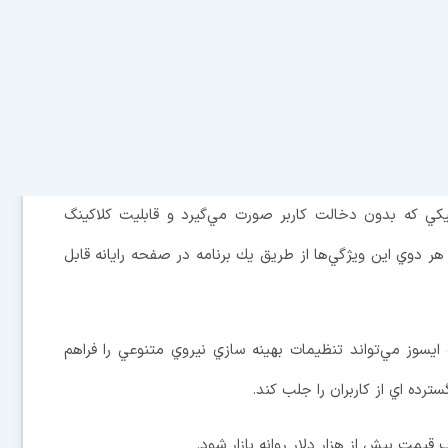
احي كرده كه باتري آن قادر است تا 12 ساعت فعاليت كند.
اين لپ‌تاپ كه به تازگي در نمايشگاه CES لاس وگاس به نمايش درآمده، از پردازنده Core i7 اينتل بهره گرفته اما
ر باتري 12 ساعته اين دستگاه حاصل عملكرد سخت‌افزار آن است. اين لپ‌تاپ كه به
فيكي كه بدون دخالت كاربر صورت مي‌گيرد و قابليت كلاكينگ
دوي اين ويژگي‌ها از طريق يك برنامه در صفحه رايانه قابل
سوز مي‌تواند تنظيمات بهينه سازي نيروي متنوعي را فراهم
‌ اي از كاربران را جلب كند.