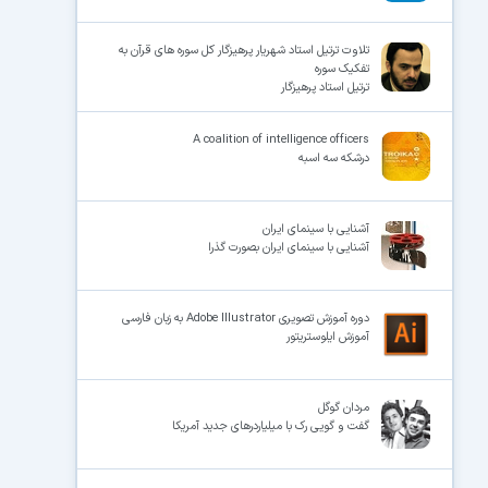
تلاوت ترتیل استاد شهریار پرهیزگار کل سوره های قرآن به
تفکیک سوره
ترتیل استاد پرهیزگار
A coalition of intelligence officers
درشکه سه اسبه
آشنایی با سینمای ایران
آشنایی با سینمای ایران بصورت گذرا
دوره آموزش تصویری Adobe Illustrator به زبان فارسی
آموزش ایلوستریتور
مردان گوگل
گفت و گویی رک با میلیاردرهای جدید آمریکا