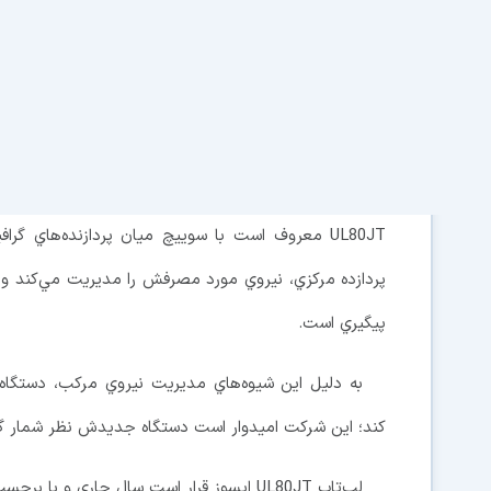
سازنده رايانه ايسوز لپ‌تاپ پيشرفته‌اي را طر
داراي دو پردازنده گرافيكي نيز است كه اولي GeForce 310 ان ويديا و دومي GMA اينتل است.
اين شركت مدعي است عم
UL80JT معروف است با سوييچ ميان پردازنده‌هاي گرا
پردازده مركزي، نيروي مورد مصرفش را مديريت مي‌كند و هر 
پيگيري است.
به دليل اين شيوه‌هاي مديريت نيروي مركب، دستگاه اي
كند؛ اين شركت اميدوار است دستگاه جديدش نظر شمار گسترده
لپ‌تاپ UL80JT ايسوز قرار است سال جاري و با برچسب قيمت بيش از هزار دلار روانه بازار شود.