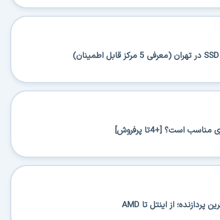
ب است؟ [+4تا پرفروش]
دازنده؛ از اینتل تا AMD