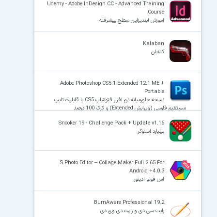
Udemy - Adobe InDesign CC - Advanced Training
Course
آموزش ایندیزاین سطح پیشرفته
Kalaban
کالابان
Adobe Photoshop CS5.1 Extended 12.1 ME +
Portable
نسخه خاورمیانه نرم افزار فتوشاپ CS5 با قابلیت تایپ
مستقیم فارسی (ویرایش Extended) و کرک 100 درصد
Snooker 19 - Challenge Pack + Update v1.16
بیلیارد اسنوکر
S Photo Editor – Collage Maker Full 2.65 For
Android +4.0.3
اس فوتو ادیتور
BurnAware Professional 19.2
رایت سی دی و رایت دی وی دی