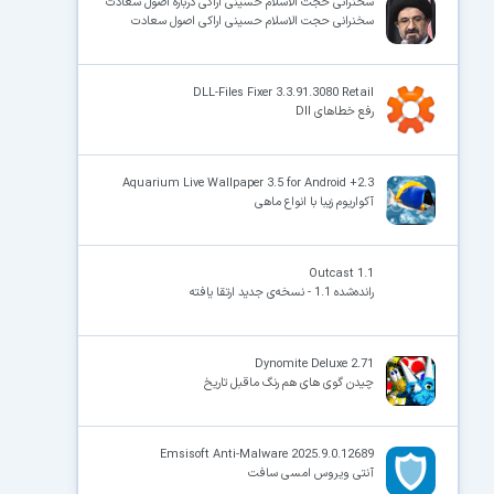
سخنرانی حجت الاسلام حسینی اراکی درباره اصول سعادت
سخنرانی حجت الاسلام حسینی اراکی اصول سعادت
DLL-Files Fixer 3.3.91.3080 Retail
رفع خطاهای Dll
Aquarium Live Wallpaper 3.5 for Android +2.3
آکواریوم زیبا با انواع ماهی
Outcast 1.1
رانده‌شده 1.1 - نسخه‌ی جدید ارتقا یافته
Dynomite Deluxe 2.71
چیدن گوی های هم رنگ ماقبل تاریخ
Emsisoft Anti-Malware 2025.9.0.12689
آنتی ویروس امسی سافت