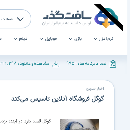
همه دسته
نرم افزار
بازی
موبایل
فیلم
صو
,221,298
9951
تعداد برنامه ها :
مشاهده و دانلود :
اخبار فناوری
گوگل فروشگاه آنلاین تاسیس می‌کند
گوگل قصد دارد در آينده نزديك 