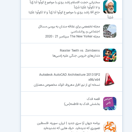
سخنرانی حجت الاسلام راشد یزدی با موضوع کونُوا لَنا زَیْناً
وَ لا تَکونُوا عَلَیْنا شَیْناً
حاج آقا راشد یزدی با موضوع کونُوا لَنا زَیْناً وَ لا تَکونُوا عَلَیْنا
شَیْناً
مجله تخصصی برای علاقه مندان به بررسی مسائل
اجتماعی و روانشناسی
مجله The New Yorker سپتامبر 21 ؛ 2020
Rooster Teeth vs. Zombiens
دندان‌های خروس جنگی علیه زامبی‌ها
Autodesk AutoCAD Architecture 2013 SP2
x86/x64
نسخه ای از نرم افزار معروف اتوکد مخصوص معماران
قصه فدک
بخشش فدک به فاطمه(س)
برنامه جهان آرا سری جدید | ایران، سوریه، فلسطین
تصویری که ندیده‌اید، حرف هایی که نشنیده‌اید