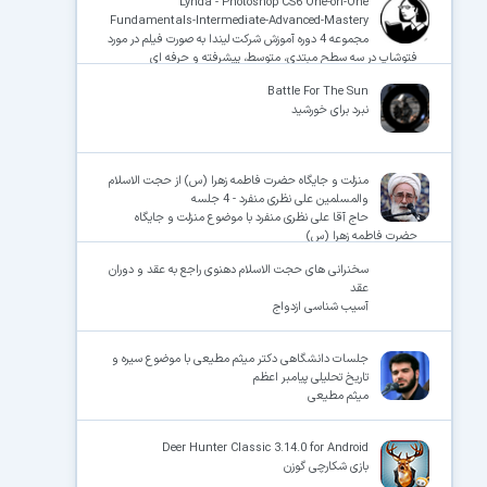
Lynda - Photoshop CS6 One-on-One
Fundamentals-Intermediate-Advanced-Mastery
مجموعه 4 دوره آموزش شرکت لیندا به صورت فیلم در مورد
فتوشاپ در سه سطح مبتدی، متوسط، پیشرفته و حرفه ای
Battle For The Sun
نبرد برای خورشید
منزلت و جایگاه حضرت فاطمه زهرا (س) از حجت الاسلام
والمسلمین علی نظری منفرد - 4 جلسه
حاج آقا علی نظری منفرد با موضوع منزلت و جایگاه
حضرت فاطمه زهرا (س)
سخنرانی های حجت الاسلام دهنوی راجع به عقد و دوران
عقد
آسیب شناسی ازدواج
جلسات دانشگاهی دکتر میثم مطیعی با موضوع سیره و
تاریخ تحلیلی پیامبر اعظم
میثم مطیعی
Deer Hunter Classic 3.14.0 for Android
بازی شکارچی گوزن