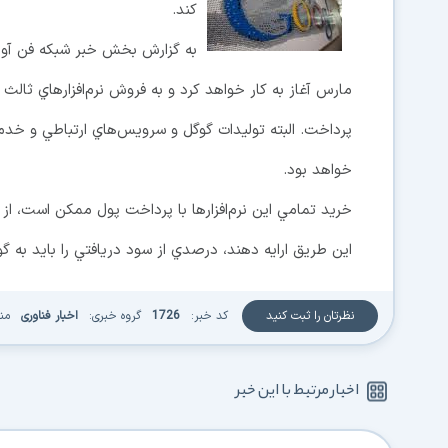
كند.
به گزارش بخش خبر شبكه فن آوري اط
مارس آغاز به كار خواهد كرد و به فروش نرم‌افزارهاي ثالث 
پرداخت. البته توليدات گوگل و سرويس‌هاي ارتباطي و خدم
خواهد بود.
خريد تمامي اين نرم‌افزارها با پرداخت پول ممكن است، از س
اين طريق ارایه دهند، درصدي از سود دريافتي را بايد به گ
نظرتان را ثبت کنید
کد خبر:
1726
گروه خبری:
اخبار فناوری
منبع
اخبار مرتبط با این خبر