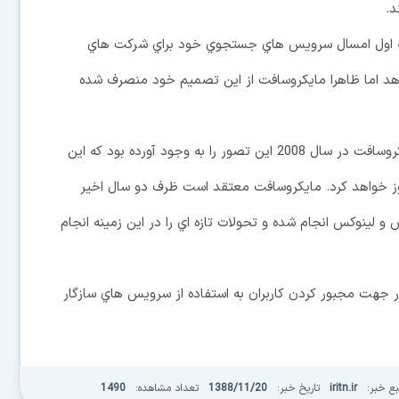
د.
مه اول امسال سرويس هاي جستجوي خود براي شركت هاي
ائه دهد اما ظاهرا مايكروسافت از اين تصميم خود منصرف شده
خريد شركتي به نام Fast Search & Transfer توسط مايكروسافت در سال 2008 اين تصور را به وجود آورده بود كه اين
يكس را به روز خواهد كرد. مايكروسافت معتقد است ظرف دو سال اخير
س و لينوكس انجام شده و تحولات تازه اي را در اين زمينه انجام
 جهت مجبور كردن كاربران به استفاده از سرويس هاي سازگار
بع خبر:
iritn.ir
تاریخ خبر:
1388/11/20
تعداد مشاهده:
1490