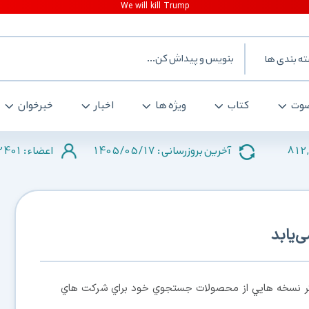
ه بندی ها
وت
کتاب
ویژه ها
اخبار
خبرخوان
2401
1405/05/17
812
آخرین بروزرسانی :
اعضاء :
‌یابد
ر نسخه هايي از محصولات جستجوي خود براي شركت هاي