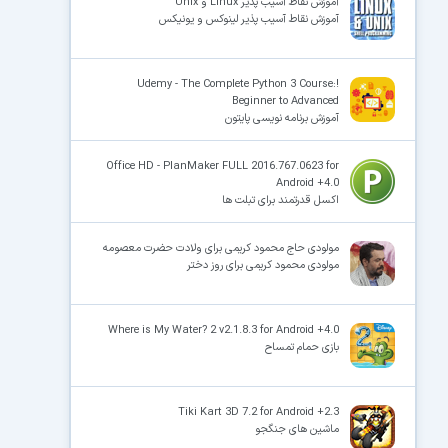
آموزش نقاط آسیب پذیر Linux و Unix
آموزش نقاط آسیب پذیر لینوکس و یونیکس
!Udemy - The Complete Python 3 Course:
Beginner to Advanced
آموزش برنامه نویسی پایتون
Office HD - PlanMaker FULL 2016.767.0623 for
Android +4.0
اکسل قدرتمند برای تبلت ها
مولودی حاج محمود کریمی برای ولادت حضرت معصومه
مولودی محمود کریمی برای روز دختر
Where is My Water? 2 v2.1.8.3 for Android +4.0
بازی حمام تمساح
Tiki Kart 3D 7.2 for Android +2.3
ماشین های جنگجو