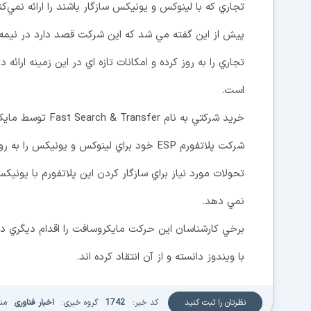
تجاري كه با لينوكس و يونيكس سازگار باشند را ارائه نمي‌كن
پيش از اين گفته مي شد كه اين شركت قصد دارد در ني
تجاري را به روز كرده و امكانات تازه اي در اين زمينه ار
است.
شركت پلاتفورم ESP خود براي لينوكس و يون
تحولات مورد نياز براي سازگار كردن اين پلاتفورم با يونيك
نمي دهد.
برخي كارشناسان اين حركت مايكروسافت را اقدام ديگري در
با ويندوز دانسته و از آن انتقاد كرده اند.
نظرتان را ثبت کنید
کد خبر:
1742
گروه خبری:
اخبار فناوری
من