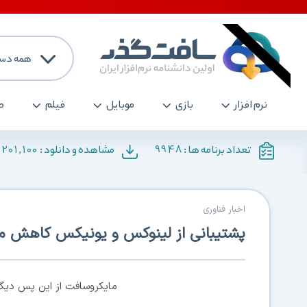
همه دست
نرم افزار
بازی
موبایل
فیلم
ص
,201,100
9948
تعداد برنامه ها :
مشاهده و دانلود :
اخبار فناوری
پشتیبانی از لینوکس و یونیکس کاهش می
مايكروسافت از اين پس ديگ