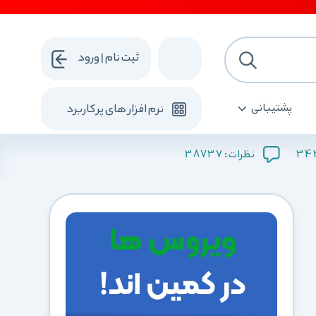
ثبت نام | ورود
پشتیبانی
نرم افزار های پرکاربرد
38737
34
نظرات :