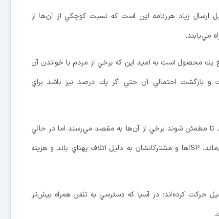
 ارسال زياد هرزنامه اين است كه نسبت كوچكي از آن‌ها از
ليغ يك محصول است به اميد اين كه برخي از مردم با خواندن آن
 و بازگشت احتمالي آن حتي اگر يك درصد نيز باشد براي
 تا مطمئن شوند برخي از آن‌ها به مقصد مي‌رسند اما در حالي
كه هزينه‌ ارسال آن‌ها براي هرزنامه‌نويسان پايين باقي مي‌ماند، ISP‌ها و مشتركانشان به دليل اتلاف پهناي باند و هزينه
‌ميل حركت كرده‌اند؛ در آسيا كه دسترسي به تلفن همراه بيش‌تر
.