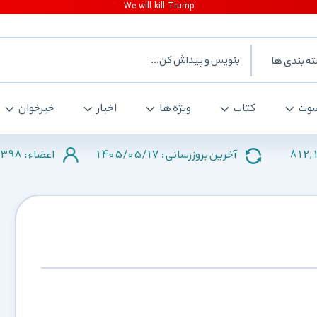
ه بندی ها
وت
کتاب
ویژه ها
اخبار
خبرخوان
398
1405/05/17
812,
آخرین بروزرسانی :
اعضاء :