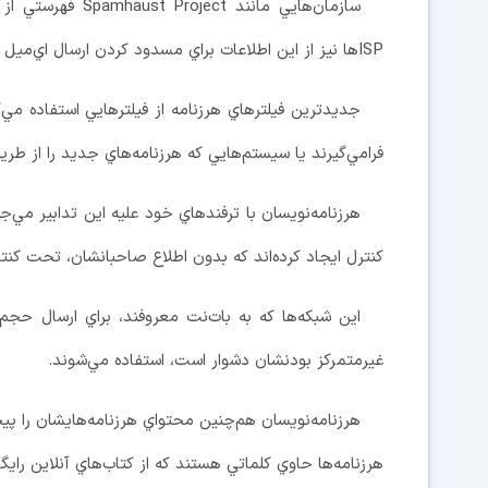
ISP‌ها نيز از اين اطلاعات براي مسدود كردن ارسال اي‌ميل به كاربرانشان از اين آدرس‌ها استفاده كردند.
جديدترين فيلترهاي هرزنامه از فيلترهايي استفاده مي‌ك
فرامي‌گيرند يا سيستم‌هايي كه هرزنامه‌هاي جديد را از طر
هرزنامه‌نويسان با ترفندهاي خود عليه اين تدابير مي‌ج
كنترل ايجاد كرده‌اند كه بدون اطلاع صاحبانشان، تحت كنت
اين شبكه‌ها كه به بات‌نت‌ معروفند، براي ارسال حج
غيرمتمركز بودنشان دشوار است، استفاده مي‌شوند.
هرزنامه‌نويسان هم‌چنين محتواي هرزنامه‌هايشان را پيچ
هرزنامه‌ها حاوي كلماتي هستند كه از كتاب‌هاي آنلاين رايگان