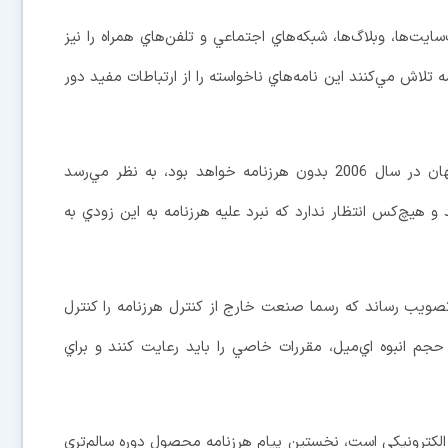
ايت‌ها، وبلاگ‌ها، شبكه‌هاي اجتماعي و تلفن‌هاي همراه را نيز
ه تلاش مي‌كنند اين نامه‌هاي ناخواسته را از ارتباطات مفيد دور
با اين كه بيل گيتس در سال 2004 وعده داد كه جهان در سال 2006 بدون هرزنامه خواهد بود، به نظر مي‌رسد
 و هيچ‌كس انتظار ندارد كه نبرد عليه هرزنامه به اين زودي به
كا در سال 2003 قانون CAN- SPAM را به تصويب رساند كه رسما صنعت خارج از كنترل هرزنامه را كنترل
جم انبوه اي‌ميل، مقررات خاصي را بايد رعايت كنند و براي
 الكترونيكي است، نخستين پيام هرزنامه محصول دوره سالم‌تري