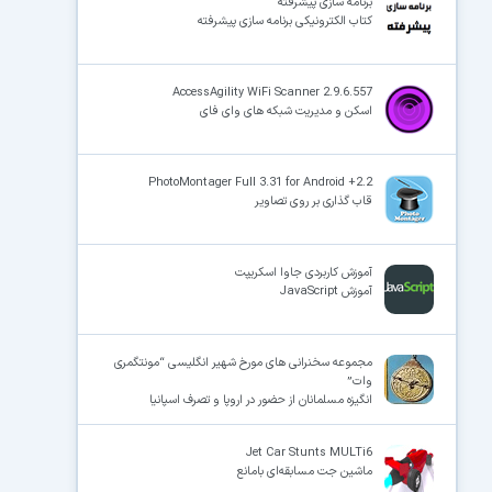
برنامه سازی پیشرفته
کتاب الکترونیکی برنامه سازی پیشرفته
AccessAgility WiFi Scanner 2.9.6.557
اسکن و مدیریت شبکه های وای فای
PhotoMontager Full 3.31 for Android +2.2
قاب گذاری بر روی تصاویر
آموزش کاربردی جاوا اسکریپت
آموزش JavaScript
مجموعه سخنرانی های مورخ شهیر انگلیسی “مونتگمری
وات”
انگیزه مسلمانان از حضور در اروپا و تصرف اسپانیا
Jet Car Stunts MULTi6
ماشین جت مسابقه‌ای بامانع