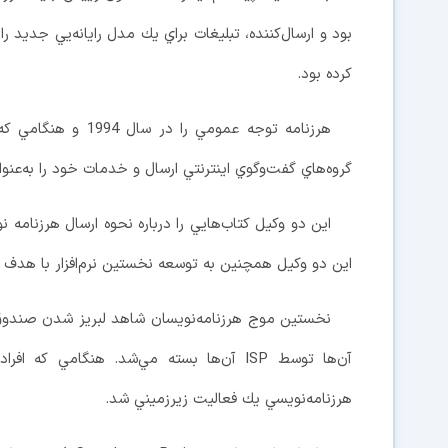
بود و ارسال‌كننده، تبليغات براي يك مدل رايانه‌يي جديد ر
كرده بود.
هرزنامه توجه عمومي 
گروه‌هاي گفت‌و‌گوي اينترنتي ارسال و خدمات خود را به‌عنو
اين دو وكيل كتاب‌هايي را درباره نحوه ارسال هرزنامه ن
اين دو وكيل همچنين به توسعه‌ نخستين نرم‌افزار با هدف
نخستين موج هرزنامه‌نويسان شاهد لبريز شدن صندوق‌
آن‌ها توسط ISP آن‌ها بسته مي‌شد. هنگامي
هرزنامه‌نويسي يك فعاليت زيرزميني شد.