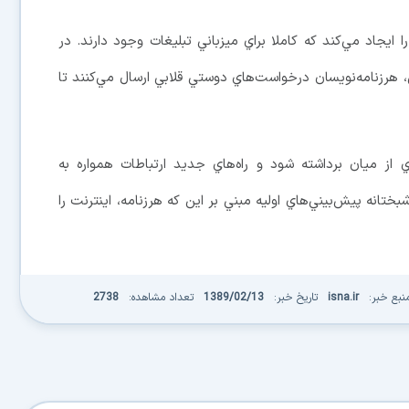
 وب نرم‌افزار خودكار، وبلاگ‌هاي هرزنامه يا Splogs را ايجاد مي‌كند كه كاملا براي ميزباني تبليغات وجود دارند. در
هرزنامه‌نويسان درخواست‌هاي دوستي قلابي ارسال مي‌كنند تا
 از ميان برداشته شود و راه‌هاي جديد ارتباطات همواره به
تانه پيش‌بيني‌هاي اوليه مبني بر اين كه هرزنامه، اينترنت را
نبع خبر:
isna.ir
تاریخ خبر:
1389/02/13
تعداد مشاهده:
2738