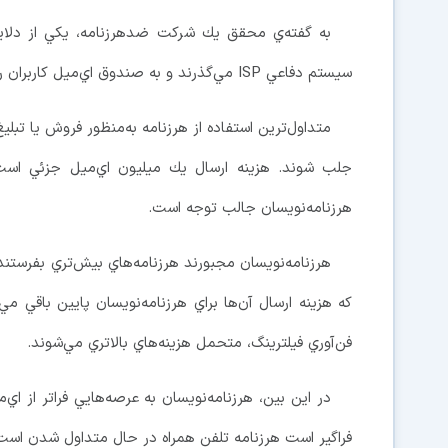
به گفته‌ي محقق يك شركت ضدهرزنامه، يكي از دلايل
سيستم دفاعي ISP مي‌گذرند و به صندوق اي‌ميل كاربران راه مي‌يابند.
متداول‌ترين استفاده از هرزنامه به‌منظور فروش يا تب
جلب شوند. هزينه ارسال يك ميليون اي‌ميل جزئي است
هرزنامه‌نويسان جالب توجه است.
هرزنامه‌نويسان مجبورند هرزنامه‌هاي بيش‌تري بفرستند
فن‌آوري فيلترينگ، متحمل هزينه‌هاي بالاتري مي‌شوند.
در اين بين، هرزنامه‌نويسان به عرصه‌هايي فراتر از اي
فراگير است هرزنامه تلفن همراه در حال متداول شدن است