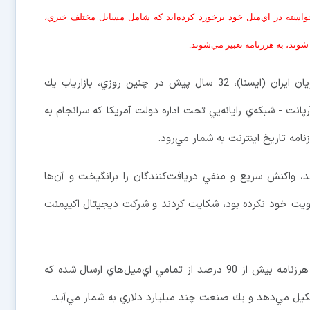
اخواسته در اي‌ميل خود برخورد کرده‌ايد که شامل مسايل مختلف خبري،
وند، به هرزنامه تعبير مي‌شوند.
به گزارش سرويس فن‌آوري اطلاعات خبرگزاري دانشجويان ايران (ايسنا)، 32 سال پيش در چنين روزي، بازارياب يك
اي‌ميلي را به 393 نفر از كاربران آرپانت - شبكه‌ي رايانه‌يي تحت اداره‌ دولت آمريكا كه سرانجام به
مه‌ تاريخ اينترنت به شمار مي‌رود.
ي كه سوم ماه مي ‌سال 1978 ارسال شد، واكنش سريع و منفي دريافت‌كنندگان را برانگيخت و آن‌ها
هويت خود نكرده بود، شكايت كردند و شركت ديجيتال اكيپمنت
اين اي‌ميل نشانه‌ اتفاق‌هاي در حال وقوع بود؛ امروزه هرزنامه بيش از 90 درصد از تمامي ‌اي‌ميل‌هاي ارسال شده كه