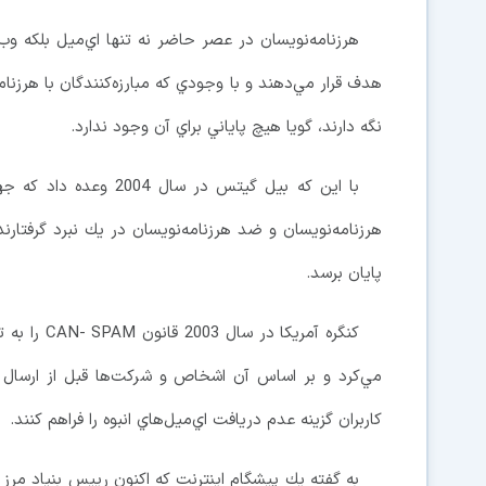
هرزنامه‌نويسان در عصر حاضر نه تنها اي‌ميل بلكه وب‌س
هدف قرار مي‌دهند و با وجودي كه مبارزه‌كنندگان با هرزنام
نگه دارند، گويا هيچ پاياني براي آن وجود ندارد.
هرزنامه‌نويسان و ضد هرزنامه‌نويسان در يك نبرد گرفتارند
پايان برسد.
كنگره‌ آمري
مي‌كرد و بر اساس آن اشخاص و شركت‌ها قبل از ارسال ح
كاربران گزينه عدم دريافت اي‌ميل‌هاي انبوه را فراهم كنند.
به گفته يك پيشگام اينترنت كه اكنون رييس بنياد مرز