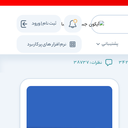
ثبت نام | ورود
پشتیبانی
نرم افزار های پرکاربرد
38737
342
نظرات :