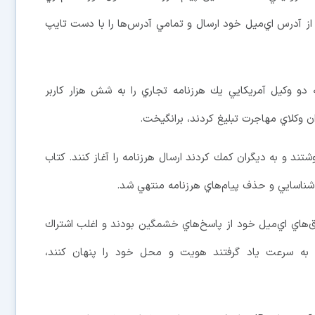
ا از ‌آدرس اي‌ميل خود ارسال و تمامي ‌آدرس‌ها را با دست تايپ
را در سال 1994 و هنگامي ‌كه دو وكيل آمريكايي يك هرزنامه تجاري را به شش هزار كاربر
ان وكلاي مهاجرت تبليغ كردند، برانگيخت.
وشتند و به ديگران كمك كردند ارسال هرزنامه را آغاز كنند. كتاب
 شناسايي و حذف پيام‌هاي هرزنامه منتهي شد.
هاي اي‌ميل خود از پاسخ‌هاي خشمگين بودند و اغلب اشتراك
‌ كه افراد به سرعت ياد گرفتند هويت و محل خود را پنهان كنند،