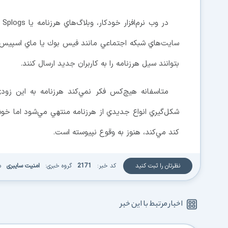
در
سايت‌هاي شبكه اجتماعي مانند فيس‌ بوك يا ماي اسپيس، 
بتوانند سيل هرزنامه را به كاربران جديد ارسال كنند.
متاسفانه هيچ‌كس فكر نمي‌كند هرزنامه به اين زودي
شكل‌گيري انواع جديدي از هرزنامه منتهي مي‌شود اما خوشبخ
كند مي‌كند، هنوز به وقوع نپيوسته‌ است.
نظرتان را ثبت کنید
کد خبر:
2171
گروه خبری:
امنیت سایبری
م
اخبار مرتبط با این خبر