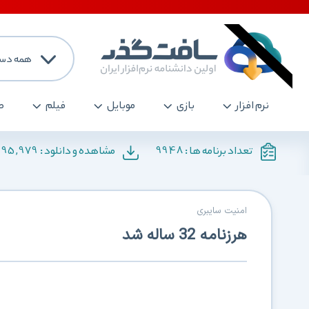
همه دست
نرم افزار
بازی
موبایل
فیلم
ص
195,979
9948
تعداد برنامه ها :
مشاهده و دانلود :
امنیت سایبری
هرزنامه 32 ساله شد