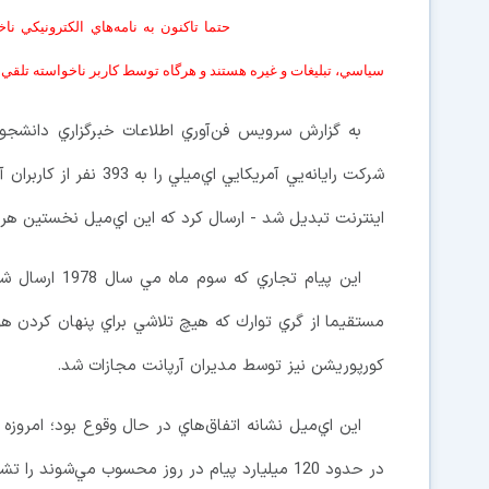
حتما تاكنون به نامه‌هاي الکترونيکي ن
سياسي، تبليغات و غيره هستند و هرگاه توسط کاربر ناخواسته تلقي ش
شركت رايانه‌يي آمريكايي 
اينترنت تبديل شد - ارسال كرد كه اين اي‌ميل نخستين هرزنا
اين پيام تجار
مستقيما از گري توارك كه هيچ تلاشي براي پنهان كردن 
كورپوريشن نيز توسط مديران آرپانت مجازات شد.
در حدود 120 ميليارد پيام در روز محسوب مي‌شوند را تشكيل مي‌دهد و يك صنعت چند ميليارد دلاري به شمار مي‌آيد.