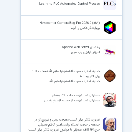
Learning PLC Automated Control Process
Nevercenter CameraBag Pro 2026.0 (x64)
ویرایشگر عکس و فیلم
راهنمای Apache Web Server
آموزش آپاچی وب سرور
خطبه فدکیه حضرت فاطمه زهرا سلام الله نسخه 1.0.2
برای اندروید 4.0+
خطبه فدکیه حضرت فاطمه زهراسلام الله
سخنرانی شب نوزدهم ماه مبارک رمضان
سخنرانی شب نوزدهم از حجت الاسلام رفیعی
ضرورت تلاش برای کسب معرفت دینی و ترویج آن در
جامعه از حجت الاسلام والمسلمین کاظم صدیقی
حاج آقا کاظم صدیقی با موضوع ضرورت تلاش برای کسب