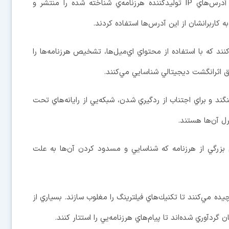
سازمان‌هايي مانند Spamhaust Project فهرستي از آدرس‌هاي IP توليدكننده هرزنامه‌ي شناخته شده را منتشر و
نند كه با استفاده از محتواي اي‌ميل‌ها، تشخيص هرزنامه‌ها را
يق اثرانگشت ديجيتالي شناسايي مي‌كنند.
نگند و براي اجتناب از ردگيري شدن، شبكه‌يي از رايانه‌هاي تحت
رل آن‌ها هستند.
م بزرگي از هرزنامه كه شناسايي و مسدود كردن آن‌ها به علت
يده مي‌كنند تا تكنيك‌هاي فيلترينگ را مغلوب سازند. بسياري از
 گردآوري شده‌اند تا پيام‌هاي هرزنامه‌يي را استتار كنند.