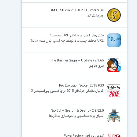
IDM UEStudio 26.0.0.23 + Enterprise
ویرایشگر کد
بخش‌های اصلی در ساختار URL چیست؟
URL مخفف چیست و توسط چه کسی ابداع شده است؟
The Banner Saga + Update v2.1.65
بیرق دلاوری
Pro Evolution Soccer 2015 PS3
فوتبال تکاملی حرفه‌ای 2015 برای کنسول پلی‌استیشن 3
SpyBot – Search & Destroy 2.9.82.0
اسپای بوت شناسایی و نابودسازی بدافزارها
آموزش نرم افزار PowerFactory