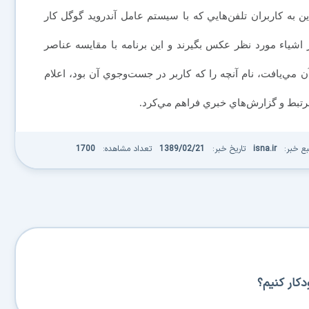
ي شد و پيش از اين به كاربران تلفن‌هايي كه با سيستم عامل آندرويد گوگل كار
ز اشياء مورد نظر عكس بگيرند و اين برنامه با مقايسه عناصر
 مي‌يافت، نام آنچه را كه كاربر در جست‌وجوي آن بود، اعلام
تبط و گزارش‌هاي خبري فراهم مي‌كرد.
بع خبر:
isna.ir
تاریخ خبر:
1389/02/21
تعداد مشاهده:
1700
کار کنیم؟