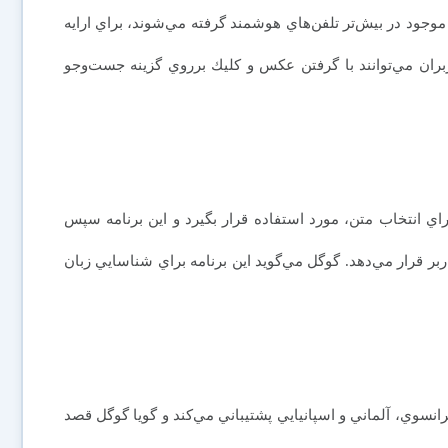
موجود در بيش‌تر تلفن‌هاي هوشمند گرفته مي‌شوند، براي ارايه
اربران مي‌توانند با گرفتن عكس و كليك برروي گزينه جست‌وجو
براي انتخاب متن، مورد استفاده قرار بگيرد و اين برنامه سپس
اربر قرار مي‌دهد. گوگل مي‌گويد اين برنامه براي شناسايي زبان
رانسوي، آلماني و اسپانيايي پشتيباني مي‌كند و گويا گوگل قصد