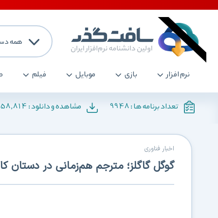
همه دست
نرم افزار
بازی
موبایل
فیلم
ص
158,814
9948
تعداد برنامه ها :
مشاهده و دانلود :
اخبار فناوری
گوگل گاگلز؛ مترجم هم‌زمانی در دستان کار