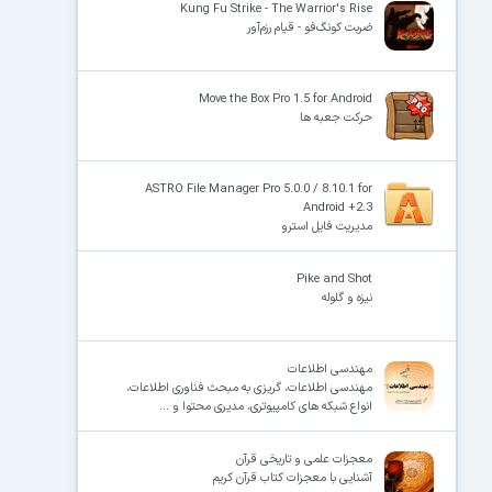
Kung Fu Strike - The Warrior's Rise
ضربت کونگ‌فو - قیام رزم‌آور
Move the Box Pro 1.5 for Android
حرکت جعبه ها
ASTRO File Manager Pro 5.0.0 / 8.10.1 for
Android +2.3
مدیریت فایل استرو
Pike and Shot
نیزه و گلوله
مهندسی اطلاعات
مهندسی اطلاعات، گریزی به مبحث فناوری اطلاعات،
انواع شبکه های کامپیوتری، مدیری محتوا و ...
معجزات علمی و تاریخی قرآن
آشنایی با معجزات کتاب قرآن کریم