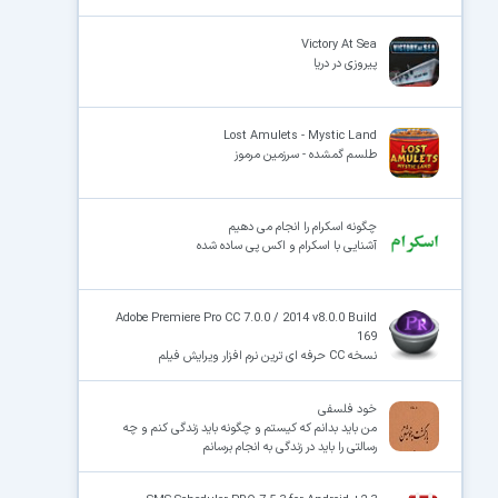
Victory At Sea
پیروزی در دریا
Lost Amulets - Mystic Land
طلسم گمشده - سرزمین مرموز
چگونه اسکرام را انجام می دهیم
آشنایی با اسکرام و اکس پی ساده شده
Adobe Premiere Pro CC 7.0.0 / 2014 v8.0.0 Build
169
نسخه CC حرفه ای ترین نرم افزار ویرایش فیلم
خود فلسفی
من باید بدانم که کیستم و چگونه باید زندگی کنم و چه
رسالتی را باید در زندگی به انجام برسانم