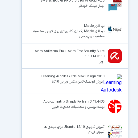
SMS Scheduler PRO 7.5.3 for Android +2.3
ارسال پیامک خودکار
نرم افزار Maple
نرم افزار Maple یک ابزار کامپیوتری برای فهم و محاسبه
مفاهیم مهم ریاضی
Avira Antivirus Pro + Avira Free Security Suite
1.1.114.3113
اویرا
Learning Autodesk 3ds Max Design 2010
آموزش اتودسک 3دی مکس دیزاین 2010
Approximatrix Simply Fortran 3.41.4435
برنامه نویسی و محاسبات عددی با فرترن
آموزش کاربردی Ubuntu 12.10 برای مبتدی ها
آموزش ابونتو