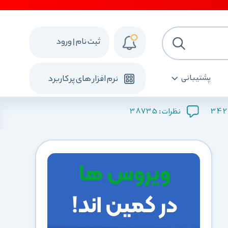
ثبت نام | ورود
پشتیبانی
نرم افزار های پرکاربرد
38735
342
نظرات :