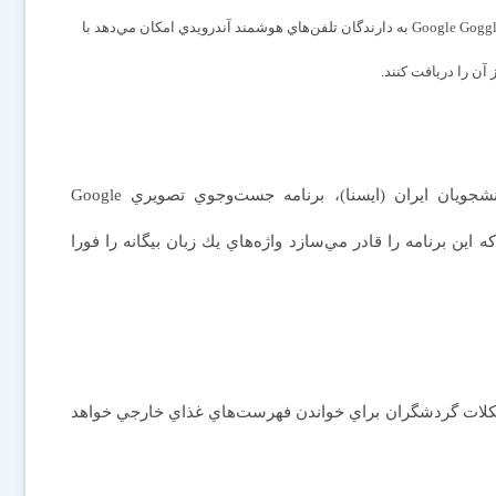
ارتقاي سرويس جست‌وجوي تصويري Google Goggles به دارندگان تلفن‌هاي هوشمند آندرويدي امكان مي‌دهد با
آن را دريافت كنند.
به گزارش سرويس فن‌آوري اطلاعات خبرگزاري دانشجويان ايران (ايسنا)، برنامه جست‌وجوي تصويري Google
د كه اين برنامه را قادر مي‌سازد واژه‌هاي يك زبان بيگانه را فورا
كلات گردشگران براي خواندن فهرست‌هاي غذاي خارجي خواهد