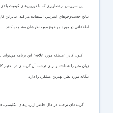
اين سرويس از تصاويري كه با دوربين‌هاي كيفيت بالاي 
نتايج جست‌وجوهاي اينترنتي استفاده مي‌كند. بنابراين ك
اطلاعاتي در مورد موضوع موردنظرشان مشاهده كنند.
اكنون كادر "منطقه مورد علاقه" اين برنامه مي‌تواند 
زبان متن را شناخته و براي ترجمه آن گزينه‌اي در اختيار ك
بيگانه مورد نظر، بهترين عملكرد را دارد.
گزينه‌هاي ترجمه در حال حاضر از زبان‌هاي انگليسي، ف