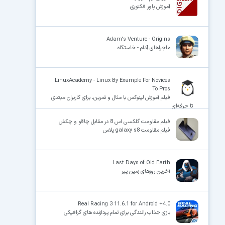
آموزش پاور فکتوری
Adam's Venture - Origins
ماجراهای آدام - خاستگاه
LinuxAcademy - Linux By Example For Novices
To Pros
فیلم آموزش لینوکس با مثال و تمرین، برای کاربران مبتدی
تا حرفه‌ای‌
فیلم مقاومت گلکسی اس 8 در مقابل چاقو و چکش
فیلم مقاومت galaxy s8 پلاس
Last Days of Old Earth
آخرین روزهای زمین پیر
Real Racing 3 11.6.1 for Android +4.0
بازی جذاب رانندگی برای تمام پردازنده های گرافیکی