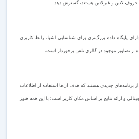
ي حروف لاتين و غيرلاتين هستند، گسترش دهد.
چنين مي گويد نسخه جديد 1.1 گاگلز داراي پايگاه داده بزرگ‌تري براي شناسايي اشيا، رابط كاربري
ه از تصاوير موجود در گالري تلفن برخوردار است.
ز برنامه‌هاي جديدي هستند كه هدف آن‌ها استفاده از اطلاعات
يتالي و ارائه نتايج بر اساس مكان كاربر است؛ با اين همه هنوز