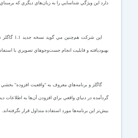
دارد اين ويژگي شناسايي را به زبان‌هاي ديگري كه برمبنا
اين شركت هم‌
بهبوديافته و قابليت انجام جست‌وجوهاي تصويري با استفاد
گاگلز و برنامه‌هاي معروف به "واقعيت افزوده" بخشي ا
گردآمده در دنياي واقعي براي افزودن آن‌ها به اطلاعات ديج
بيش‌تر اين برنامه‌ها مورد استفاده متداول قرار نگرفته‌اند.