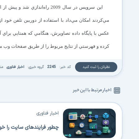
اين سرويس در سال 2009 راه‌انداز
مي‌كردند امكان مي‌داد با استفاده از دوربين تلفن خود ا
عكس با پايگاه داده تصاويرش، هنگامي كه همتايي براي آن
كرده و فهرستي از نتايج مربوط را از طريق صفحات وب مر
نظرتان را ثبت کنید
کد خبر:
2245
گروه خبری:
اخبار فناوری
من
اخبار مرتبط با این خبر
اخبار فناوری
چطور فرایندهای سایت را خود