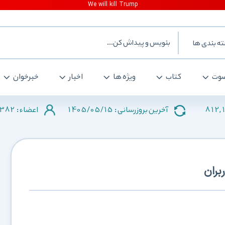
ه بندی ها
وت
کتاب
ویژه ها
اخبار
خبرخوان
382
1405/05/15
812,
آخرین بروزرسانی :
اعضاء :
بران