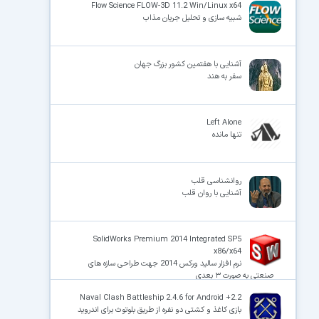
Flow Science FLOW-3D 11.2 Win/Linux x64
شبیه سازی و تحلیل جریان مذاب
آشنایی با هفتمین کشور بزرگ جهان
سفر به هند
Left Alone
تنها مانده
روانشناسی قلب
آشنایی با روان قلب
SolidWorks Premium 2014 Integrated SP5
x86/x64
نرم افزار سالید ورکس 2014 جهت طراحی سازه های
صنعتی به صورت ۳ بعدی
Naval Clash Battleship 2.4.6 for Android +2.2
بازی کاغذ و کشتی دو نفره از طریق بلوتوث برای اندروید