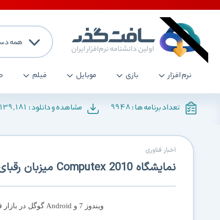
همه دست
نرم افزار
بازی
موبایل
فیلم
ص
139,181
9948
تعداد برنامه ها :
مشاهده و دانلود :
اخبار فناوری
نمایشگاه Computex 2010 میزبان رقبای iPad
ویندوز 7 و Android