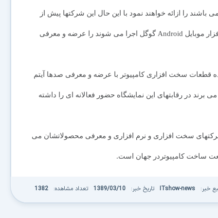
مپیوترهای لوحی ای که دارای سیستم عامل Window 7 می باشند را ازائه خواهند نمود با این حال این شرکتها پیش از
این نمونه اولیه از تبلتها یا کامپیوترهای لوحی را که با نرم افزار موبایل Android گوگل اجرا می شوند را عرضه و معرفی
 می کند که حدود 60 شرکت سازنده قطعات سخت افزاری کامپیوتر با عرضه و معرفی صدها آیتم
 برند در رقابتهای این نمایشگاه حضور فعالانه ای را داشته
 بسیاری از شرکتهای سخت افزاری و نرم افزاری و معرفی محصولاتشان می
نعت ساخت کامپیوتردر جهان است.
بع خبر:
ITshow-news
تاریخ خبر:
1389/03/10
تعداد مشاهده:
1382