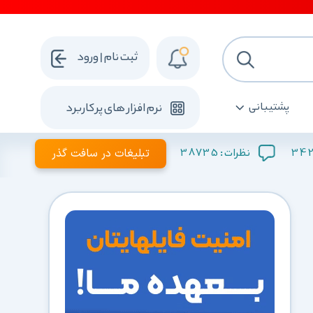
ثبت نام | ورود
پشتیبانی
نرم افزار های پرکاربرد
342
38735
تبلیغات در سافت گذر
نظرات :