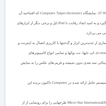
به گزارش بخش خبر شبكه فن آوري اطلاعات ايران از IT World، نمایشگاه Computex Taipei electronics که افتتاحیه آن
سه شنبه آینده است، سی امین سالگرد خود را جشن می گیرد و به امید ایجاد رقابت با iPad اپل و برخی دیگر از ابزارهای
ی می پردازد.
ی از جدیدترین ابزار و گدجتها با کاربری اتصال به اینترنت و
قابلیت سیار بودن و همچنین خواننده های الکترونیکی (e-readers)، لپ تاپها، نت بوکها و تمامی انواع کامپیوترهای
یتالی سه بعدی بدون شیشه و فریم های عکس را به نمایش
افرادی که به بازدید از نمایشگاه می روند خواهند که کدام سیستم عامل ارائه شده در Computex تاکنون برنده این
در نمایشگاه امسال شرکت های Asustek Computer و Micro-Star International(MSI) طرحهایی را برای رونمایی از از