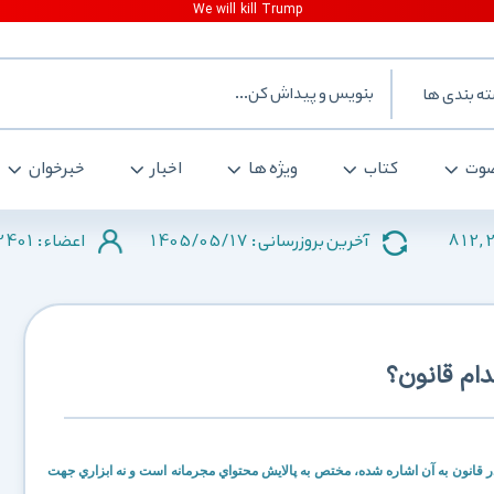
ه بندی ها
وت
کتاب
ویژه ها
اخبار
خبرخوان
2401
1405/05/17
812,
آخرین بروزرسانی :
اعضاء :
دام قانون؟
 در قانون به آن اشاره شده، مختص به پالايش محتواي مجرمانه است و نه ابزاري جهت