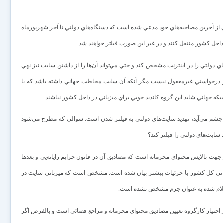
ز آخرين مصاحبه‌هاي خود مدعي شده است که دستگاه‌هاي دولتي تا آخر شهريورماه
داخل کشور منتقل کنند و در غير اين صورت فيلتر خواهند شد.
اي دولتي را در اينترنت مشخص کند و حتي مي‌تواند آن‌ها را از داشتن سايت نيز نهي
ور درخواستي غيرمعقول نيست مگر آنکه آن سايت مخاطب جهاني داشته باشد که با
شبکه جهاني شايد اين گروه کانديد خوبي براي ميزباني در داخل کشور نباشند.
 چشم مي‌آيد، تهديد سايت‌هاي دولتي به فيلتر شدن است. سوالي که مطرح مي‌شود
 سايت‌هاي دولتي را فيلتر کند؟
جهت پالايش محتواي مجرمانه است که مصاديق آن در قانون جرايم رايانه‌يي و بعدها
تاني کل کشور با جزئيات بيشتر بيان شده است. مشخص است که ميزباني سايت در
ق اعلام شده به عنوان جرم مشخص نشده است.
 اختيار کارگروه تعيين مصاديق محتواي مجرمانه و مراجع قضائي است و بالفرض اگر