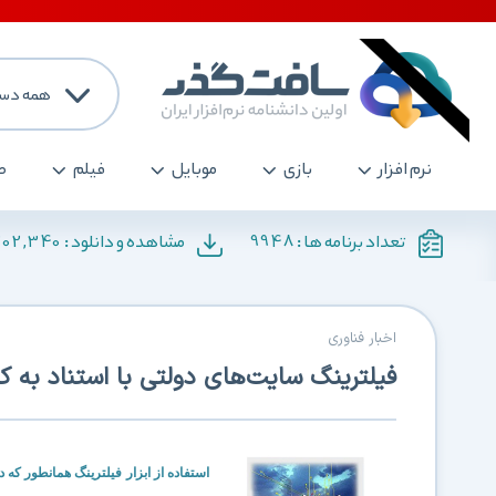
همه دست
نرم افزار
بازی
موبایل
فیلم
ص
202,340
9948
تعداد برنامه ها :
مشاهده و دانلود :
اخبار فناوری
فیلترینگ سایت‌های دولتی با استناد به ک
استفاده از ابزار فيلترينگ همانطور که