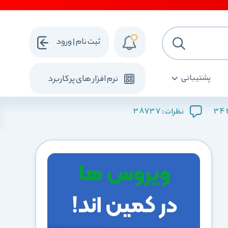
ثبت نام | ورود
پشتیبانی
نرم افزار های پرکاربرد
38737
34
نظرات :