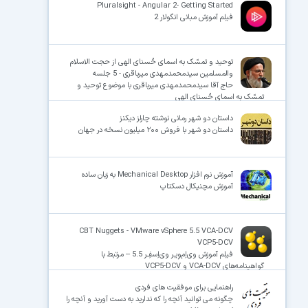
Pluralsight - Angular 2- Getting Started
فیلم آموزش مبانی انگولار 2
توحید و تمسّک به اسمای حُسنای الهی از حجت الاسلام
والمسلمین سیدمحمدمهدی میرباقری - 5 جلسه
حاج آقا سیدمحمدمهدی میرباقری با موضوع توحید و
تمسّک به اسمای حُسنای الهی
داستان دو شهر رمانی نوشته چارلز دیکنز
داستان دو شهر با فروش ۲۰۰ میلیون نسخه در جهان
آموزش نرم افزار Mechanical Desktop به زبان ساده
آموزش مچنیکال دسکتاپ
CBT Nuggets - VMware vSphere 5.5 VCA-DCV
VCP5-DCV
فیلم آموزش وی‌اِم‌وِیـر وی‌اِسفِـر 5.5 – مرتبط با
گواهینامه‌های VCA-DCV و VCP5-DCV
راهنمایی برای موفقیت های فردی
چگونه می توانید آنچه را که ندارید به دست آورید و آنچه را