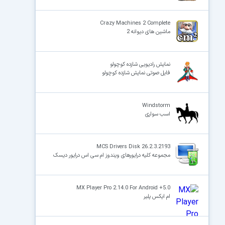
Crazy Machines 2 Complete
ماشین های دیوانه 2
نمایش رادیویی شازده کوچولو
فایل صوتی نمایش شازده کوچولو
Windstorm
اسب سواری
MCS Drivers Disk 26.2.3.2193
مجموعه کلیه درایورهای ویندوز ام سی اس درایور دیسک
MX Player Pro 2.14.0 For Android +5.0
ام ایکس پلیر