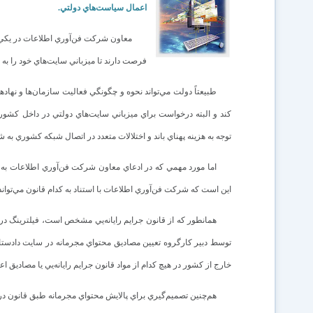
اعمال سياست‌هاي دولتي.
معاون شرکت فن‌آوري اطلاعات در يکي ا
فرصت دارند تا ميزباني سايت‌هاي خود را به 
طبيعتاً دولت مي‌تواند نحوه و چگونگي فعاليت سازمان‌ها و نهاده
کند و البته درخواست براي ميزباني سايت‌هاي دولتي در داخل کش
توجه به هزينه پهناي باند و اختلالات متعدد در اتصال شبکه کشوري به 
اما مورد مهمي‌ که در ادعاي معاون شرکت فن‌آوري اطلاعات به
اين است که شرکت فن‌آوري اطلاعات با استناد به کدام قانون مي‌تواند
همانطور که از قانون جرايم رايانه‌يي مشخص است، فيلترينگ در 
توسط دبير کارگروه تعيين مصاديق محتواي مجرمانه در سايت دادس
خارج از کشور در هيچ کدام از مواد قانون جرايم رايانه‌يي يا مصادي
هم‌چنين تصميم‌گيري براي پالايش محتواي مجرمانه طبق قانون در