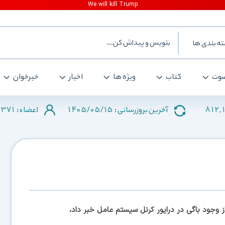
ه بندی ها
وت
کتاب
ویژه ها
اخبار
خبرخوان
371
1405/05/15
812,
آخرین بروزرسانی :
اعضاء :
ز وجود باگی در درایور کرنل سیستم عامل خبر داد،