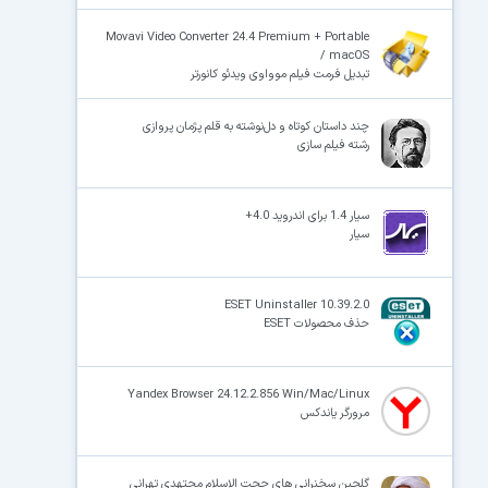
Movavi Video Converter 24.4 Premium + Portable
/ macOS
تبدیل فرمت فیلم موواوی ویدئو کانورتر
چند داستان کوتاه و دل‌نوشته به قلم پژمان پروازی
رشته‌ فیلم سازی
سیار 1.4 برای اندروید 4.0+
سیار
ESET Uninstaller 10.39.2.0
حذف محصولات ESET
Yandex Browser 24.12.2.856 Win/Mac/Linux
مرورگر یاندکس
گلچین سخنرانی های حجت الاسلام مجتهدی تهرانی