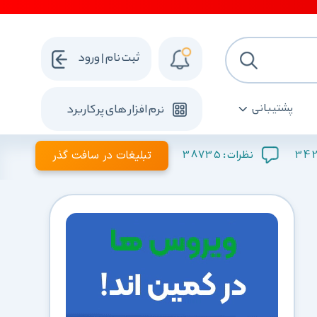
ثبت نام | ورود
پشتیبانی
نرم افزار های پرکاربرد
342
38735
تبلیغات در سافت گذر
نظرات :