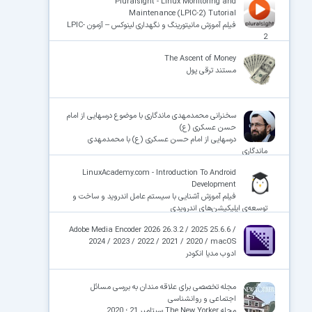
Pluralsight - Linux Monitoring and
Maintenance (LPIC-2) Tutorial
فیلم آموزش مانیتورینگ و نگهداری لینوکس – آزمون LPIC-
2
The Ascent of Money
مستند ترقی پول
سخنرانی محمدمهدی ماندگاری با موضوع درسهایی از امام
حسن عسکری (ع)
درسهایی از امام حسن عسکری (ع) با محمدمهدی
ماندگاری
LinuxAcademy.com - Introduction To Android
Development
فیلم آموزش آشنایی با سیستم عامل اندروید و ساخت و
توسعه‌ی اپلیکیشن‌های اندرویدی
Adobe Media Encoder 2026 26.3.2 / 2025 25.6.6 /
2024 / 2023 / 2022 / 2021 / 2020 / macOS
ادوب مدیا انکودر
مجله تخصصی برای علاقه مندان به بررسی مسائل
اجتماعی و روانشناسی
مجله The New Yorker سپتامبر 21 ؛ 2020