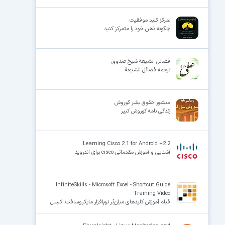
تمرکز کلید موفقیت
چگونه ذهن خود را متمرکز کنید‎
فضائل الشیعة شیخ صدوق
ترجمه فضائل الشیعة
منشور حقوق بشر کوروش
زندگی نامه کوروش کبیر
Learning Cisco 2.1 for Android +2.2
آشنایی و آموزش مقدماتی cisco برای اندروید
InfiniteSkills - Microsoft Excel - Shortcut Guide
Training Video
فیلم آموزش کلیدهای میان‌بُر نرم‌افزار مایکروسافت اکسِـل