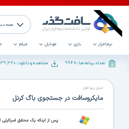
همه دست
نرم افزار
بازی
موبایل
فیلم
ص
139,320
9948
تعداد برنامه ها :
مشاهده و دانلود :
اخبار نرم افزار
مایکروسافت در جستجوی باگ کرنل
پس از اینکه یک محقق اسرائیلی ا