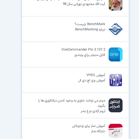
آیت الله مجتهدی تهرانی سال 98
BenchMark چیست؟
درباره BenchMarking
OneCommander Pro 3.107.2
فایل منیجر برای ویندوز
آموزش VHDL
آموزش وی اچ دی ال
مردم می توانند جلوی به وجود آمدن دیکتاتوری ها را
بگیرند
لزوم آزادی نوع بشر
آموزش نماز برای نوجوانان
جایگاه نماز