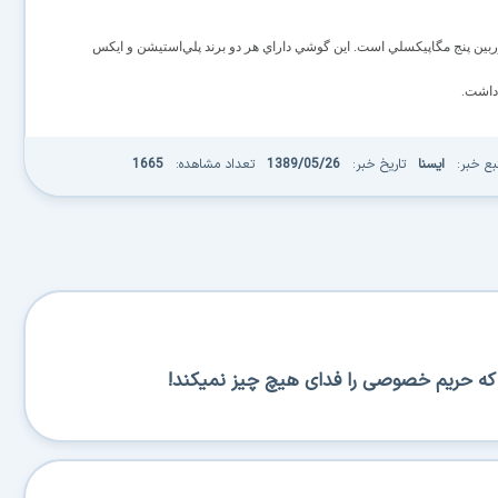
دوربين پنج مگاپيكسلي است. اين گوشي داراي هر دو برند پلي‌استيشن و ايكس
 داشت.
بع خبر:
ایسنا
تاریخ خبر:
1389/05/26
تعداد مشاهده:
1665
س که حریم خصوصی را فدای هیچ چیز نمیکند!