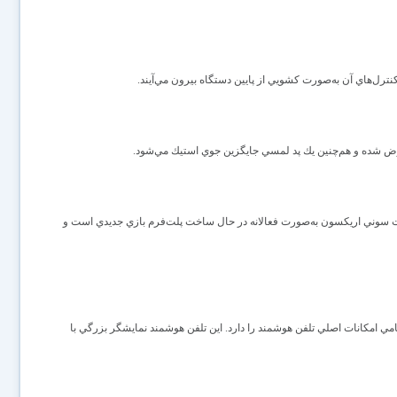
 عوض شده و هم‌چنين يك پد لمسي جايگزين جوي استيك مي‌شود.
Enga به نقل از منابع آگاه، شركت سوني اريكسون به‌صورت فعالانه در حال ساخت پلت‌فرم بازي جديدي است و
امي امكانات اصلي تلفن هوشمند را دارد. اين تلفن هوشمند نمايشگر بزرگي با