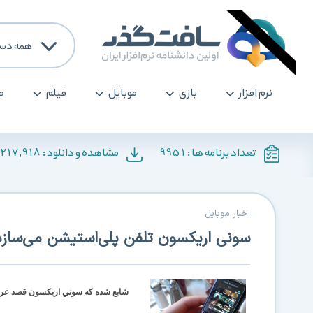
همه دست
نرم افزار
بازی
موبایل
فیلم
ص
,217,918
9951
تعداد برنامه ها :
مشاهده و دانلود :
اخبار موبایل
سونی اریکسون تلفن پلی‌استیشن می‌سازد