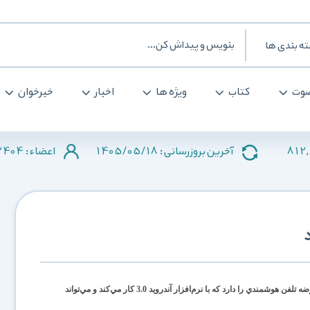
ه بندی ها
وت
کتاب
ویژه ها
اخبار
خبرخوان
2404
1405/05/18
812
آخرین بروزرسانی :
اعضاء :
شايع شده كه سوني اريكسون قصد عرضه تلفن هوشمندي را دارد كه با نرم‌افزار آندرويد 3.0 كار مي‌كند و مي‌تواند