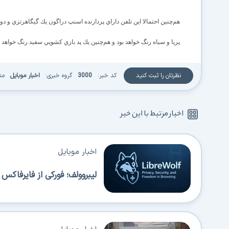
هم‌چنين احتمالا اين تلفن داراي پردازنده اسنپ دراگون يك گيگاهرتزي و 
پريا و سياه رنگ خواهد بود و هم‌چنين يك پد بازي كشويي سفيد رنگ خواهد
نظرتان را ثبت کنید
کد خبر:
3000
گروه خبری:
اخبار موبایل
من
اخبار مرتبط با این خبر
اخبار موبایل
لیبروولف؛ فورکی از فایرفاک