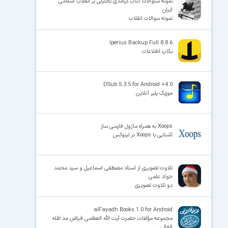
نمونه سئوالات کتاب درآمدی تحلیلی بر انقلاب اسلامی
ایران
نمونه سوالات انقلاب
Iperius Backup Full 8.8.6
بکاپ اطلاعات
DSub 5.3.5 for Android +4.0
موزیک پلیر آنلاین
Xoops به همراه ماژول فارسی ساز
آشنایی با Xoops در لینوکس
تلاوت تصویری از استاد مصطفی اسماعیل و سید محمد
جواد علمی
دو تلاوت تصویری
alFayadh Books 1.0 for Android
مجموعه مؤلفات حضرت آیت الله العظمى فیاض مد ظله
العالى