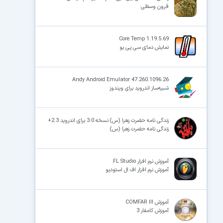
قرون وسطی
Core Temp 1.19.5.69
نمایش دمای سی پی یو
Andy Android Emulator 47.260.1096.26
شبیه‌ساز اندروید برای ویندوز
زندگی نامه حضرت زهرا (س) نسخه 3.0 برای اندروید 2.3+
زندگی نامه حضرت زهرا (س)
آموزش نرم افزار FL Studio
آموزش نرم افزار اف ال استودیو
آموزش COMFAR III
آموزش کامفار 3