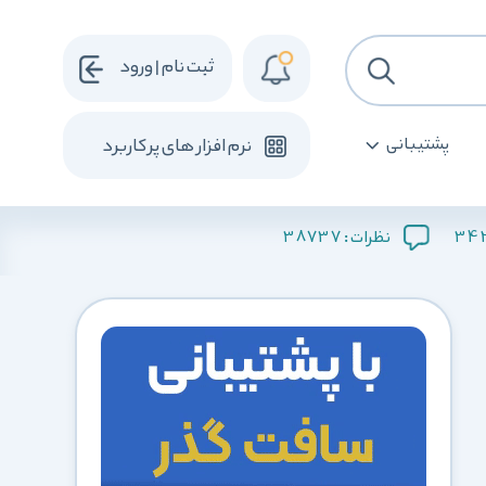
ثبت نام | ورود
پشتیبانی
نرم افزار های پرکاربرد
38737
34
نظرات :