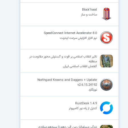
Block'hood
ساخت و ساز
SpeedConnect Internet Accelerator 8.0
نرم افزار افزایش سرعت اینترنت
تاثیر انقلاب اسلامی بر قوت و گسترش محور مقاومت در
منطقه
گفتمان انقلاب اسلامی ایران
Northgard Krowns and Daggers + Update
v2.6.15.24192
نورتگارد
RustDesk 1.4.9
کنترل از راه دور کامپیوتر
زندگی مسلمانان بین قرن دهم تا سیزدهم میلادی