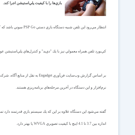
بازي‌ها را با كيفيت پلي‌استيشن اجرا كند.
انتظار مي‌رود اين تلفن شبيه دستگاه بازي دستي PSP Go سوني باشد كه كنترل‌هاي آن به‌صورت كشويي از پايين دستگاه بيرون مي‌آيند.
كي‌بورد تلفن همراه معمولي نيز با يك "دي‌پد" و كنترل‌هاي پلي‌استيشن
بر اساس گزارش وب‌سايت فن‌آوري dget
نرم‌افزار و اين دستگاه در آخرين مرحله‌هاي برنامه‌ريزي هستند.
گفته مي‌شود اين دستگاه علاوه بر اين كه يك سيستم بازي قدرتمند دارد تم
اندازه بين 3.7 تا 4.1 اينچ با كيفيت تصويري WVGA يا بهتر دارد.