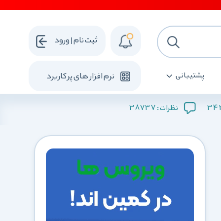
ثبت نام | ورود
پشتیبانی
نرم افزار های پرکاربرد
38737
34
نظرات :