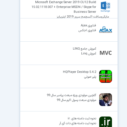
Microsoft Exchange Server 2019 CU12 Build
15.02.1118.007 + Enterprise MSDN / Skype for
Business Server
مایکروسافت اکسچمج سرور 2019 ایترپرایز
فناوری Ajax
فناوری اجکس
آموزش جامع LINQ
آموزش Linq
HQPlayer Desktop 5.4.2
پلیر صوتی
گلچین مولودی ویژه مبعث پیامبر سال 99
مولودی مبعث رسول اکرم سال 99
نحوه ثبت دامنه های .ir
نحوه ثبت دامنه های دات آی آر