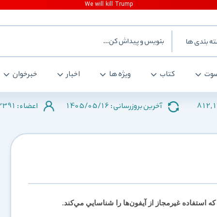
ه بندی ها
وت
کتاب
ویژه ها
اخبار
خبرخوان
2391
1405/05/16
812,
آخرین بروزرسانی :
اعضاء :
 استفاده غيرمجاز از آيفون‌ها را شناسايي مي‌كند.