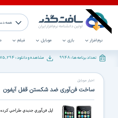
همه دست
نرم افزار
بازی
موبایل
فیلم
ص
175,294
9948
تعداد برنامه ها :
مشاهده و دانلود :
اخبار موبایل
ساخت فن‌آوری ضد شکستن قفل آیفون
اپل فن‌آوري جديدي طراحي كرده كه