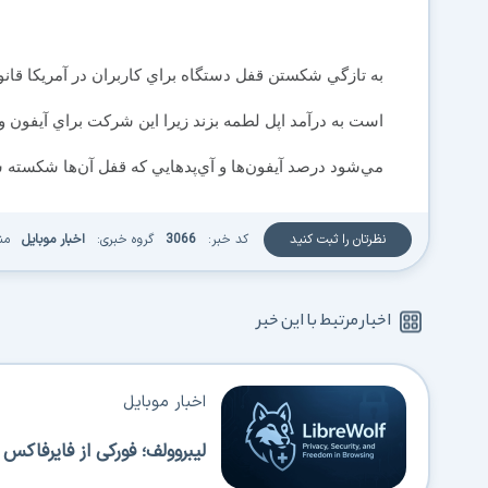
به تازگي شكستن قفل دستگاه براي كاربران در آمريكا ق
است به درآمد اپل لطمه بزند زيرا اين شركت براي آيفون
مي‌شود درصد آيفون‌ها و آي‌پدهايي كه قفل آن‌ها شكسته 
نظرتان را ثبت کنید
کد خبر:
3066
گروه خبری:
اخبار موبایل
من
اخبار مرتبط با این خبر
اخبار موبایل
لیبروولف؛ فورکی از فایرفاک