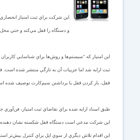
اين شركت براي ثبت امتياز انحصاري 
و دستگاه را قفل مي‌كند و حتي محل آ
اين امتياز كه "سيستم‌ها و روش‌ها براي شناسايي كاربران غ
ثبت ارايه شد اما جزييات آن به تازگي منتشر شده است. 
قفل، باز كردن قفل يا برداشتن سيم‌كارت توصيف شده ا
طبق اسناد ارايه شده براي تقاضاي ثبت امتياز، فن‌آوري ج
اين شركت مدعي است دستگاه قفل شكسته نشان دهنده احتم
اين اقدام تلاش ديگري از سوي اپل براي كنترل بيش‌تر ا