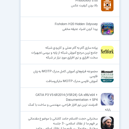
PhotoGlory 5.00
بالا بردن کیفیت عکس‌
Fishdom H20 Hidden Odyssey
پیدا کردن اشیاء عتیقه مخفی
پیاده سازی گام به گام عملی و کاربردی شبکه
جامع ترین مرجع آموزش شبکه از پایه و بررسی تجهیزات
سخت افزاری و نرم افزاری مورد نیاز در شبکه
مجموعه فیلم‌های آموزش کامل مدرک MCITP به زبان
فارسی
آموزش فارسی مدرک MCITP مایکروسافت
CATIA P3 V5-6R2014 (V5R24) GA x86/x64 +
Documentation + SP4
قدرتمند ترین نرم افزار طراحی، مهندسی و ساخت با کمک
رایانه
سخنرانی حجت الاسلام حامد کاشانی با موضوع مقدماتی
بر فهم ما از عقائد اسلامی - 3 جلسه
سخنرانی مقدماتی بر فهم ما از عقائد اسلامی حامد