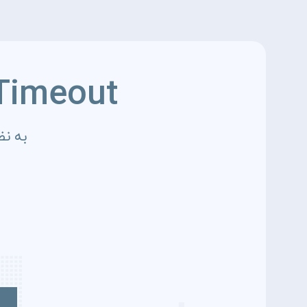
Timeout
به نظ
4