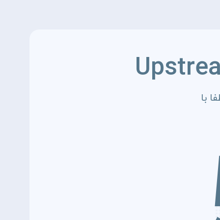
Upstre
ا با