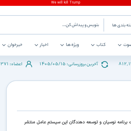
ه بندی ها
وت
کتاب
ویژه ها
اخبار
خبرخوان
371
1405/05/15
812,
آخرین بروزرسانی :
اعضاء :
سخه آزمایشی و بتای webOS 2.0 را جهت برنامه نوسیان و توسعه دهندگان این سیستم عامل منتشر