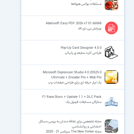
مسابقات بوکس هیولاها
Abelssoft Easy PDF 2026 v7.01.66068
ویرایش پی دی اف
Pop-Up Card Designer 4.0.0
طراحی کارت سه‌بعدی پاپ‌آپ
Microsoft Expression Studio 4.0.20525.0
Ultimate + Encoder Pro + Web Pro
یک ابزار حرفه ای برای طراحی صفحات وب
F1 Race Stars + Update 1.1 + DLC Pack
ستارگان مسابقات فرمول یک
مجله تخصصی برای علاقه مندان به بررسی مسائل
اجتماعی و روانشناسی
مجله The New Yorker سپتامبر 21 ؛ 2020