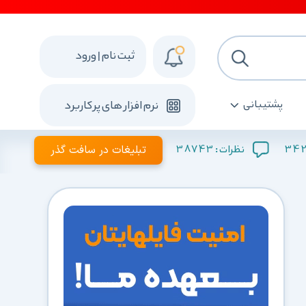
ثبت نام | ورود
پشتیبانی
نرم افزار های پرکاربرد
342
38743
تبلیغات در سافت گذر
نظرات :