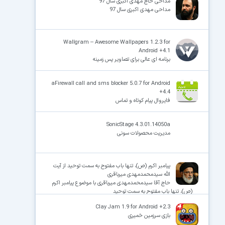
مداحی حاج مهدی اکبری سال 97
مداحی مهدی اکبری سال 97
Wallgram – Awesome Wallpapers 1.2.3 for
Android +4.1
برنامه ای عالی برای تصاویر پس زمینه
aFirewall call and sms blocker 5.0.7 for Android
+4.4
فایروال پیام کوتاه و تماس
SonicStage 4.3.01.14050a
مدیریت محصولات سونی
پیامبر اکرم (ص)، تنها باب مفتوح به سمت توحید از آیت
الله سیدمحمدمهدی میرباقری
حاج آقا سیدمحمدمهدی میرباقری با موضوع پیامبر اکرم
(ص)، تنها باب مفتوح به سمت توحید
Clay Jam 1.9 for Android +2.3
بازی سرزمین خمیری