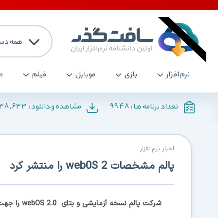
همه دست
نرم افزار
بازی
موبایل
فیلم
ص
138,633
9948
تعداد برنامه ها :
مشاهده و دانلود :
اخبار نرم افزار
پالم مشخصات web0S 2 را منتشر کرد
شرکت پالم ن