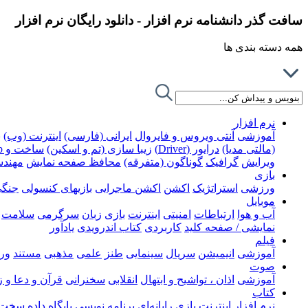
سافت گذر دانشنامه نرم افزار - دانلود رایگان نرم افزار
همه دسته بندی ها
نرم افزار
آموزشی
آنتی ویروس و فایروال
ایرانی (فارسی)
اینترنت (وب)
ب
(مالتی مدیا)
درایور (Driver)
زیبا سازی (تم و اسکین)
ساخت و Rip کردن DVD
ویرایش
گرافیک
گوناگون (متفرقه)
محافظ صفحه نمایش
مهند
بازی
ورزشی
استراتژیک
اکشن
اکشن ماجرایی
بازیهای کنسولی
جنگ
موبایل
آب و هوا
ارتباطات
امنیتی
اینترنت
بازی
زبان
سرگرمی
سلامت
نمایشی / صفحه کلید
کاربردی
کتاب اندرویدی
یادآور
فیلم
آموزشی
انیمیشن
سریال
سینمایی
طنز
علمی
مذهبی
مستند
ور
صوت
آموزشی
اذان ، تواشیح و ابتهال
انقلابی
سخنرانی
قرآن و دعا و 
کتاب
نرم افزار
اینترنت
بازی رایانه‌ای
برنامه نویسی
پایگاه داده
سخت ا