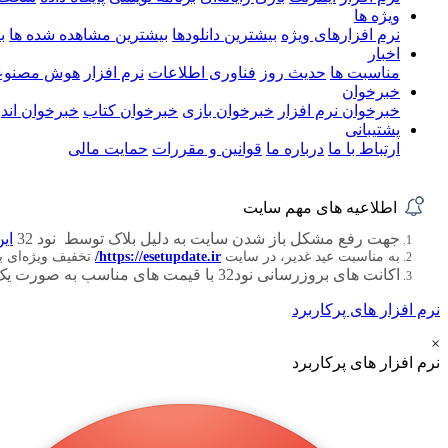
ویژه ها
نرم افزارهای ویژه
بیشترین دانلودها
بیشترین مشاهده شده ها
ب
اخبار
مناسبت ها
حدیث روز
فناوری اطلاعات
نرم افزار
هوش مصنوع
خبرخوان
خبرخوان نرم افزار
خبرخوان بازی
خبرخوان کتاب
خبرخوان اندر
پشتیبانی
ارتباط با ما
درباره ما
قوانین و مقررات
حمایت مالی
اطلاعیه های مهم سایت
جهت رفع مشکل باز شدن سایت به دلیل بلاک توسط نود 32
این
به مناسبت عید غدیر، در سایت
https://esetupdate.ir/
تخفیف ویژه‌ای 
اکانت های بروزرسانی نود32 با قیمت های مناسب به صورت یک ، سه ، شش و دوازده ماهه
نرم افزار های پرکاربرد
×
نرم افزار های پرکاربرد