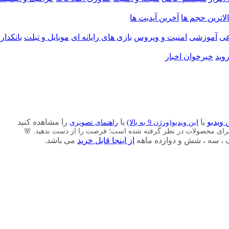
الاترین حجم ها
آخرین آپدیت ها
ی
آموزشی
امنیت و ویروس
بازی های رایانه ای
موبایل و تبلت
بانکدار
وید
خبرخوان اخبار
 ویدیو
یا
یا
را مشاهده کنید
این ویدیو(ورژن 9 به بالا)
راهنمای تصویری
برای محصولات در نظر گرفته شده است؛ فرصت را از دست ندهید. 🌸
از اینجا قابل خرید
می باشد.