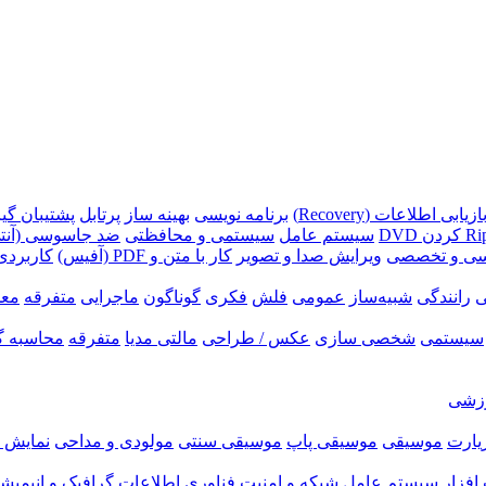
ازیابی اطلاعات (Recovery)
برنامه نویسی
بهینه ساز
پرتابل
پشتیبان گیری (p
سیستم عامل
سیستمی و محافظتی
ضد جاسوسی (آنتی
سی و تخصصی
ویرایش صدا و تصویر
کار با متن و PDF (آفیس)
کاربردی
ی
رانندگی
شبیه‌ساز
عمومی
فلش
فکری
گوناگون
ماجرایی
متفرقه
معم
سیستمی
شخصی سازی
عکس / طراحی
مالتی مدیا
متفرقه
محاسبه گ
زشی
زیارت
موسیقی
موسیقی پاپ
موسیقی سنتی
مولودی و مداحی
نمایش ر
فزار
سیستم عامل
شبکه و امنیت
فناوری اطلاعات
گرافیک و انیمیش