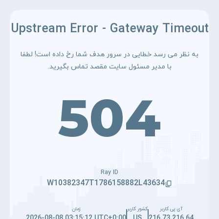
Upstream Error - Gateway Timeout
به نظر می رسد خطایی در سرور هدف شما رخ داده است! لطفا
با مدیر مسئول سایت مقصد تماس بگیرید.
504
Ray ID
W10382347T1786158882L43634
آی پی کاربر
کشور کاربر
زمان
2026-08-08 03:15:12 UTC+0:00
US
216.73.216.64