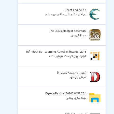
Cheat Engine 7.4
نرم افزار هک و تغییر مقادیر درون بازی
The USA’s greatest adversary
سوداگران زمان
InfiniteSkills - Learning Autodesk Inventor 2015
فیلم آموزش اتودسک اینونتور 2015
آموزش زبان برنامه نویسی D
آموزش زبان دی
ExplorerPatcher 26100.8457.70.4
بهینه سازی ویندوز