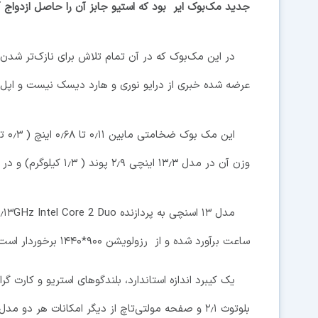
جدید مک‌بوک ایر بود که استیو جابز آن را حاصل ازدواج 
عرضه شده خبری از درایو نوری و هارد دیسک نیست و اپل از SSD به عنوان حافظه داخلی بهره برده 
وزن آن در مدل ۱۳٫۳ اینچی ۲٫۹ پوند ( ۱٫۳ کیلوگرم) و در مدل ۱۱٫۶ اینچی ۲٫۳ پوند (۱ کیلوگرم) است.
ساعت برآورد شده و از رزولویشن ۹۰۰*۱۴۴۰ برخوردار است و در هر دو مدل دو پورت یو.اس.بی قرار داده شده است.
بلوتوث ۲٫۱ و صفحه مولتی‌تاچ از دیگر امکانات هر دو مدل عرضه شده است.