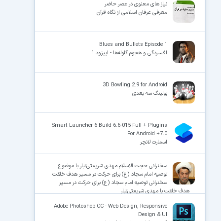
نیاز های معنوی در عصر حاضر
معرفی عرفان اسلامی از نگاه قرآن
Blues and Bullets Episode 1
افسردگی و هجوم گلوله‌ها - اپیزود 1
3D Bowling 2.9 for Android
بولینگ سه بعدی
Smart Launcher 6 Build 6.6-015 Full + Plugins
For Android +7.0
اسمارت لانچر
سخنرانی حجت الاسلام مهدی شریعتی‌تبار با موضوع
توصیه امام سجاد (ع) برای حرکت در مسیر هدف خلقت
سخنرانی توصیه امام سجاد (ع) برای حرکت در مسیر
هدف خلقت با مهدی شریعتی‌تبار
Adobe Photoshop CC - Web Design, Responsive
Design & UI