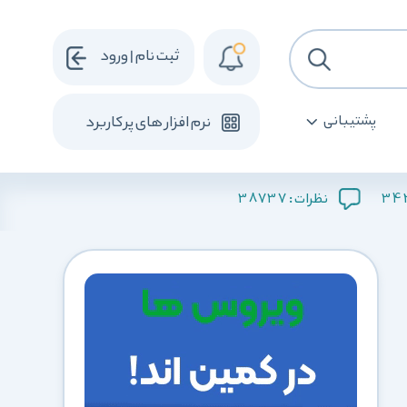
ثبت نام | ورود
پشتیبانی
نرم افزار های پرکاربرد
38737
34
نظرات :