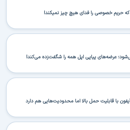
س که حریم خصوصی را فدای هیچ چیز نمیکند!