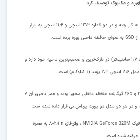
آی‌پد و مک‌بوک توصیف کرد.
در این مک‌بوک که در آن تمام تلاش برای نازک‌تر شدن به کار رفته و در دو اندازه ۱۳٫۳ اینچی و ۱۱٫۶ اینچی به بازار
است.
این مک بوک ضخامتی مابین ۰٫۱۱ تا ۰٫۶۸ اینچ ( ۰٫۳ تا ۱٫۷ سانتیمتر) در نازک‌ترین و ضخیم‌ترین ناحیه خود دارد و
مدل ۱۳ اسنچی به پردازنده ۲٫۱۳GHz Intel Core 2 Duo و ۲۶۵ گیگابات حافظه داخلی مجهز بوده و عمر باطری آن ۷
یک کیبرد اندازه استاندارد، بلندگوهای استریو و کارت گرافیک NVIDIA GeForce 320M ، وای‌فای ۸۰۲٫۱۱n به همره