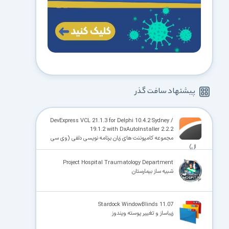
پیشنهاد سافت گذر
DevExpress VCL 21.1.3 for Delphi 10.4.2 Sydney /
19.1.2 with DxAutoInstaller 2.2.2
مجموعه کامپوننت های زبان برنامه نویسی دلفی (وی سی
ال)
Project Hospital Traumatology Department
شبیه ساز بیمارستان
Stardock WindowBlinds 11.07
زیباساز و تغییر پوسته ویندوز