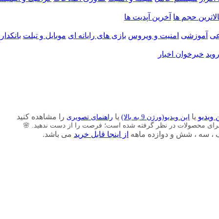
الاترین حجم ها
آخرین آپدیت ها
ی
آموزشی
امنیت و ویروس
بازی های رایانه ای
موبایل و تبلت
بانکدار
وید
خبرخوان اخبار
 ویدیو
یا
یا
را مشاهده کنید
این ویدیو(ورژن 9 به بالا)
راهنمای تصویری
برای محصولات در نظر گرفته شده است؛ فرصت را از دست ندهید. 🌸
از اینجا قابل خرید
می باشد.