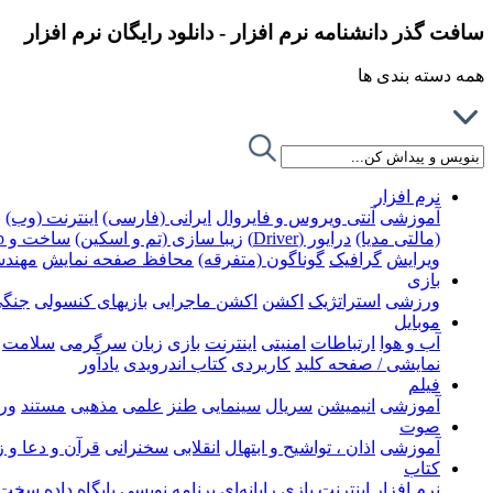
سافت گذر دانشنامه نرم افزار - دانلود رایگان نرم افزار
همه دسته بندی ها
نرم افزار
آموزشی
آنتی ویروس و فایروال
ایرانی (فارسی)
اینترنت (وب)
ب
(مالتی مدیا)
درایور (Driver)
زیبا سازی (تم و اسکین)
ساخت و Rip کردن DVD
ویرایش
گرافیک
گوناگون (متفرقه)
محافظ صفحه نمایش
مهند
بازی
ورزشی
استراتژیک
اکشن
اکشن ماجرایی
بازیهای کنسولی
جنگ
موبایل
آب و هوا
ارتباطات
امنیتی
اینترنت
بازی
زبان
سرگرمی
سلامت
نمایشی / صفحه کلید
کاربردی
کتاب اندرویدی
یادآور
فیلم
آموزشی
انیمیشن
سریال
سینمایی
طنز
علمی
مذهبی
مستند
ور
صوت
آموزشی
اذان ، تواشیح و ابتهال
انقلابی
سخنرانی
قرآن و دعا و 
کتاب
نرم افزار
اینترنت
بازی رایانه‌ای
برنامه نویسی
پایگاه داده
سخت ا