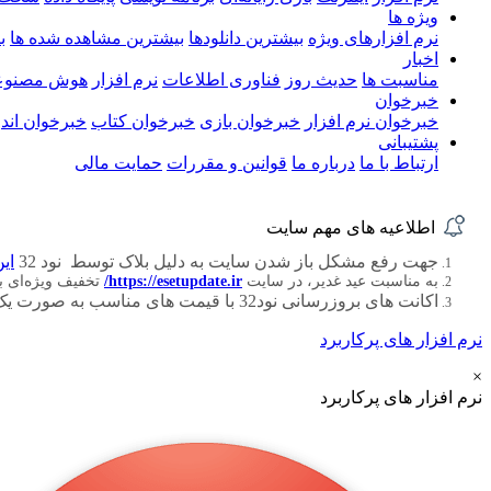
ویژه ها
نرم افزارهای ویژه
بیشترین دانلودها
بیشترین مشاهده شده ها
ب
اخبار
مناسبت ها
حدیث روز
فناوری اطلاعات
نرم افزار
هوش مصنوع
خبرخوان
خبرخوان نرم افزار
خبرخوان بازی
خبرخوان کتاب
خبرخوان اندر
پشتیبانی
ارتباط با ما
درباره ما
قوانین و مقررات
حمایت مالی
اطلاعیه های مهم سایت
جهت رفع مشکل باز شدن سایت به دلیل بلاک توسط نود 32
این
به مناسبت عید غدیر، در سایت
https://esetupdate.ir/
تخفیف ویژه‌ای 
اکانت های بروزرسانی نود32 با قیمت های مناسب به صورت یک ، سه ، شش و دوازده ماهه
نرم افزار های پرکاربرد
×
نرم افزار های پرکاربرد