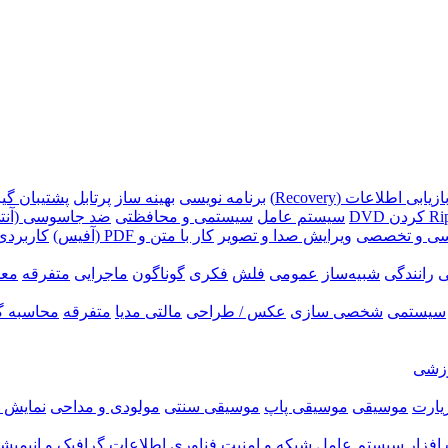
ازیابی اطلاعات (Recovery)
برنامه نویسی
بهینه ساز
پرتابل
پشتیبان گیری (p
سیستم عامل
سیستمی و محافظتی
ضد جاسوسی (آنتی
سی و تخصصی
ویرایش صدا و تصویر
کار با متن و PDF (آفیس)
کاربردی
ی
رانندگی
شبیه‌ساز
عمومی
فلش
فکری
گوناگون
ماجرایی
متفرقه
معم
سیستمی
شخصی سازی
عکس / طراحی
مالتی مدیا
متفرقه
محاسبه گ
زشی
زیارت
موسیقی
موسیقی پاپ
موسیقی سنتی
مولودی و مداحی
نمایش ر
فزار
سیستم عامل
شبکه و امنیت
فناوری اطلاعات
گرافیک و انیمیش