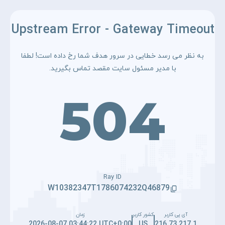
Upstream Error - Gateway Timeout
به نظر می رسد خطایی در سرور هدف شما رخ داده است! لطفا
با مدیر مسئول سایت مقصد تماس بگیرید.
504
Ray ID
W10382347T1786074232Q46879
آی پی کاربر
کشور کاربر
زمان
2026-08-07 03:44:22 UTC+0:00
US
216.73.217.1