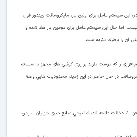
اين سيستم عامل براي اولين بار، مايكروسافت ويندوز فون
نيست، اما حال اين سيستم عامل براي دومين بار هك شده و
ي آن را برطرف نكرده است.
رم افزاري را كه دوست دارند بر روي گوشي هاي مجهز به سيستم
 است كه مايكروسافت در حال حاضر در اين زمينه محدوديت هايي وضع
هنوز مشخص نيست چه فرد يا افرادي در هك تازه ويندوز فون 7 دخالت داشته اند، اما برخي منابع خبري جوليان شاپمن