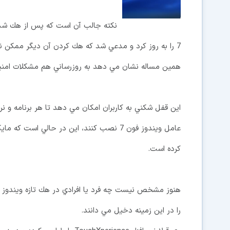
نكته جالب آن است كه پس از هك شدن 
7 را به روز كرد و مدعي شد كه هك كردن آن ديگر ممكن 
همين مساله نشان مي دهد به روزرساني هم مشكلات امنيت
اين قفل شكني به كاربران امكان مي دهد تا هر برنامه و ن
عامل ويندوز فون 7 نصب كنند، اين در حالي
كرده است.
را در اين زمينه دخيل مي دانند.