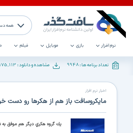
همه دست
نرم افزار
بازی
موبایل
فیلم
ص
175,113
9948
تعداد برنامه ها :
مشاهده و دانلود :
اخبار نرم افزار
مایکروسافت باز هم از هکرها رو دست خو
يك گروه هكري ديگر هم موفق به شكستن