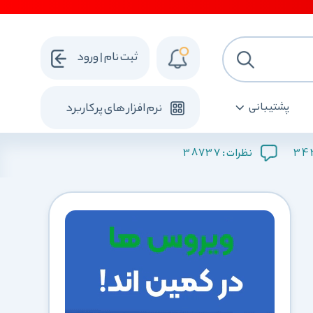
ثبت نام | ورود
پشتیبانی
نرم افزار های پرکاربرد
38737
34
نظرات :