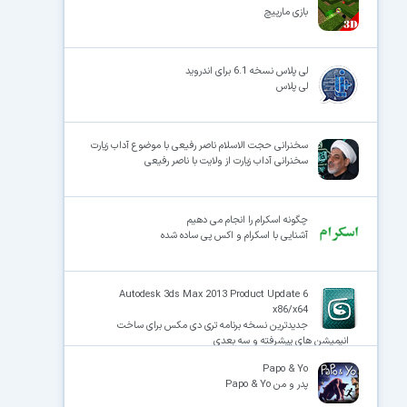
بازی مارپیچ
لی پلاس نسخه 6.1 برای اندروید
لی پلاس
سخنرانی حجت الاسلام ناصر رفیعی با موضوع آداب زیارت
سخنرانی آداب زیارت از ولایت با ناصر رفیعی
چگونه اسکرام را انجام می دهیم
آشنایی با اسکرام و اکس پی ساده شده
Autodesk 3ds Max 2013 Product Update 6
x86/x64
جدیدترین نسخه برنامه تری دی مکس برای ساخت
انیمیشن های پیشرفته و سه بعدی
Papo & Yo
پدر و من Papo & Yo