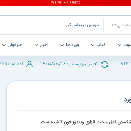
ه بندی ها
وت
کتاب
ویژه ها
اخبار
خبرخوان
2391
1405/05/16
812,
آخرین بروزرسانی :
اعضاء :
رد
 قفل سخت افزاري ويندوز فون 7 شده است.