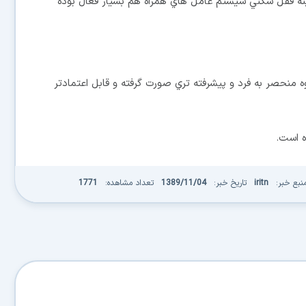
T را طراحي كرده و در زمينه قفل شكني سيستم عامل هاي همراه هم بسيار فعال بوده
 گويند قفل شكني تازه ويندوز فون 7 به شيوه منحصر به فرد و پيشرفته تري صورت گرفته و قابل اعتمادتر
ه است.
نبع خبر:
iritn
تاریخ خبر:
1389/11/04
تعداد مشاهده:
1771