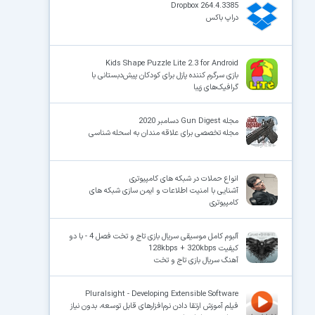
Dropbox 264.4.3385
دراپ باکس
Kids Shape Puzzle Lite 2.3 for Android
بازی سرگرم کننده پازل برای کودکان پیش‌دبستانی با
گرافیک‌های زیبا
مجله Gun Digest دسامبر 2020
مجله تخصصی برای علاقه مندان به اسحله شناسی
انواع حملات در شبکه های کامپیوتری
آشنایی با امنیت اطلاعات و ایمن سازی شبکه های
کامپیوتری
آلبوم کامل موسیقی سریال بازی تاج و تخت فصل 4 - با دو
کیفیت 128kbps + 320kbps
آهنگ سریال بازی تاج و تخت
Pluralsight - Developing Extensible Software
فیلم آموزش ارتقا دادن نرم‌افزارهای قابل توسعه، بدون نیاز