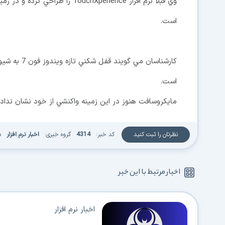
وي قبلا نرم افزار ouchXperience
است.
كارشناسان مي
است.
مايكروسافت هنوز در اين زمينه واكنشي از خود نشان نداد
نظرتان را ثبت کنید
کد خبر:
4314
گروه خبری:
اخبار نرم افزار
م
اخبار مرتبط با این خبر
اخبار نرم افزار