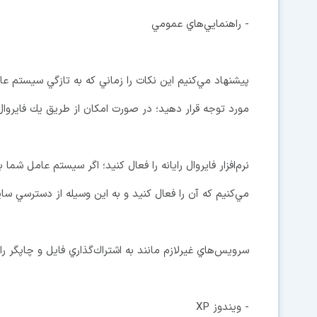
- راهنمايي‌هاي عمومي
پيشنهاد مي‌كنيم اين نكات را زماني كه به تازگي سيستم عام
مورد توجه قرار دهيد؛ در صورت امكان از طريق يك فايروا
نرم‌افزار فايروال رايانه را فعال كنيد؛ اگر سيستم عامل شم
مي‌كنيم كه آن را فعال كنيد و به اين وسيله از دسترسي ساير
سرويس‌هاي غيرلازم مانند به اشتراك‌گذاري فايل و چاپگر را 
- ويندوز XP