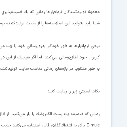
معمولا توليدكنندگان نرم‌افزارها زماني كه يك آسيب‌پذيري د
شما بايد بتوانيد اين اصلاحيه‌ها را از سايت توليدكننده نرم‌
برخي نرم‌افزارها به طور خودكار به‌روزرساني خود را چك مي
كاربران خود اطلاع‌رساني مي‌كنند. اما اگر هيچيك از اين دو 
به طور متناوب در بازه‌هاي زماني مناسب سايت توليدكننده نر
نكات امنيتي زير را رعايت كنيد:
E-mule براي به اشتراك‌گذاري فايل استفاده مي‌كنيد جانب احتياط را رعايت كنيد.