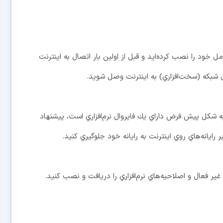
ل خود را نصب كرده‌ايد و قبل از اولين بار اتصال به اينترنت
ل شبكه (سخت‌افزاري) به اينترنت وصل شويد.
ا به شكل پيش فرض داراي يك فايروال نرم‌افزاري است، پيشنهاد
 رايانه‌هاي روي اينترنت به رايانه خود جلوگيري كنيد.
غير فعال و اصلاحيه‌هاي نرم‌افزاري را دريافت و نصب كنيد.