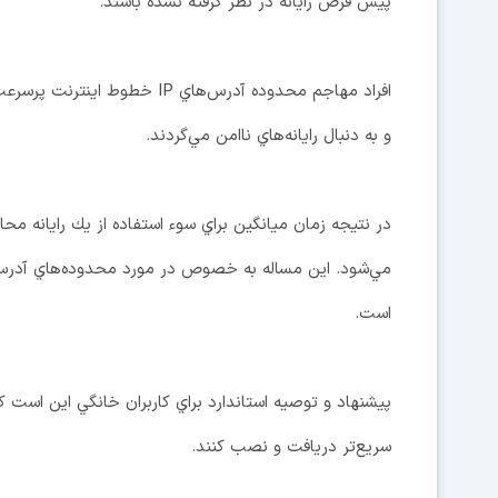
پيش فرض رايانه در نظر گرفته نشده باشند.
و به دنبال رايانه‌هاي ناامن مي‌گردند.
در نتيجه زمان ميانگين براي سوء استفاده از يك رايانه محا
است.
پيشنهاد و توصيه استاندارد براي كاربران خانگي اين است كه 
سريع‌تر دريافت و نصب كنند.