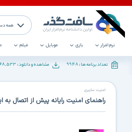
همه دست
نرم افزار
بازی
موبایل
فیلم
ص
168,533
9948
تعداد برنامه ها :
مشاهده و دانلود :
امنیت سایبری
راهنمای امنیت رایانه پیش از اتصال به ای