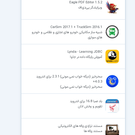
Eagle PDF Editor 1.5.2
ویرایشگر پی‌دی‌اف
CarSim 2017.1 + TruckSim 2016.1
شبیه ساز مکانیکی خودرو های تجاری و نظامی و خودرو
های سواری
Lynda - Learning JDBC
آموزش پایگاه داده در جاوا
سحرخیز (دیگه خواب نمی مونی) 2.3.1 برای اندروید
4.0.3+
سحرخیز (دیگه خواب نمی مونی)
باد صبا 16.8 برای اندروید
تقویم و پخش اذان
مستند تراژدی زباله های الکترونیکی
مستند زباله ها