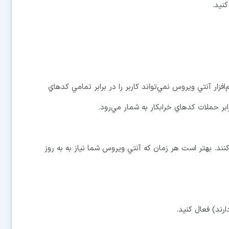
نيد.
افزار آنتي ويروس نمي‌تواند كاربر را در برابر تمامي كدهاي
بر حملات كدهاي خرابكار به شمار مي‌رود.
كنند. بهتر است هر زمان كه آنتي ويروس شما نياز به به روز
ارند) فعال كنيد.