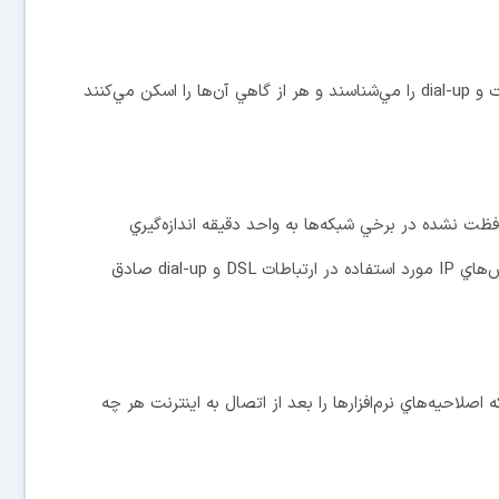
افراد مهاجم محدوده آدرس‌هاي IP خطوط اينترنت پرسرعت و dial-up را مي‌شناسند و هر از گاهي آن‌ها را اسكن مي‌كنند
فظت نشده در برخي شبكه‌ها به واحد دقيقه اندازه‌گيري
مي‌شود. اين مساله به خصوص در مورد محدوده‌هاي آدرس‌هاي IP مورد استفاده در ارتباطات DSL و dial-up صادق
اصلاحيه‌هاي نرم‌افزارها را بعد از اتصال به اينترنت هر چه