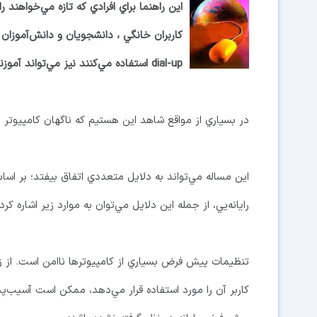
اين راهنما براي افرادي كه تازه مي‌خواهند 
dial-up استفاده مي‌كنند نيز مي‌تواند آموزنده باشد.
در بسياري از مواقع شاهد اين هستيم كه ناگهان كامپيوتر
اين مساله مي‌تواند به دلايل متعددي اتفاق بيفتد؛ بر ا
رايانه‌يي، از جمله اين دلايل مي‌توان به موارد زير اشاره كرد:
تنظيمات پيش فرض بسياري از كامپيوترها ناامن است. از زما
كاربر آن را مورد استفاده قرار مي‌دهد، ممكن است آسيب