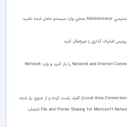
مل شده باشيد.
رويس اشتراك گذاري را غيرفعال كنيد.
از منوي Start وارد Control Panel شويد و قسمت Network and Internet Connections را باز كنيد و وارد Network
روي ارتباط شبكه‌اي كه مي‌خواهيد آن را تغيير دهيد (مثلا Local Area Connection) كليك راست كرده و از منوي باز شده
Properties را انتخاب كنيد. اطمينان حاصل كنيد كه File and Printer Sharing for Microsoft Networking انتخاب