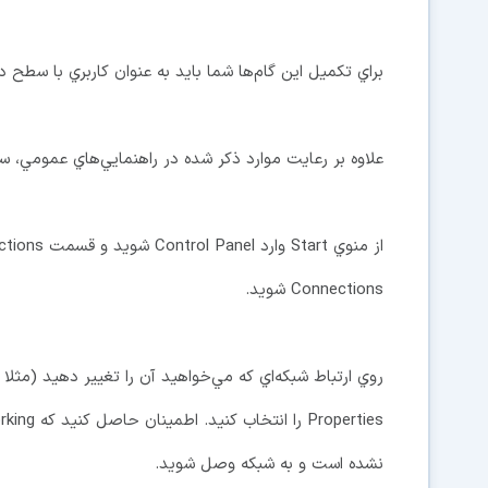
براي تكميل اين گام‌ها شما بايد به عنوان كاربري با سطح دسترسي Administrator محلي وارد سيستم عا
علاوه بر رعايت موارد ذكر شده در راهنمايي‌هاي عمومي، س
Connections شويد.
نشده است و به شبكه وصل شويد.