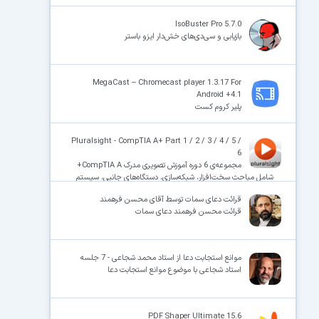
IsoBuster Pro 5.7.0
بازیابی و سی‌دی‌های خش‌دار ایزو باستر
MegaCast – Chromecast player 1.3.17 For
Android +4.1
پلیر کروم کست
Pluralsight - CompTIA A+ Part 1 / 2 / 3 / 4 / 5 /
6
مجموعه‌ی 6 دوره آموزش تصویری مدرک CompTIA A+
شامل مباحث سخت‌افزار، شبکه‌سازی، دستگاه‌های جانبی، سیستم
عامل‌ها، دستگاه‌های همراه-عیب‌یابی و نحوه‌ی بستن قطعات و
قرائت دعای سمات توسط آقای محسن فرهمند
ساخت کامپیوتر
قرائت محسن فرهمند دعای سمات
موانع استجابت دعا از استاد محمد شجاعی - 7 جلسه
استاد شجاعی با موضوع موانع استجابت دعا
PDF Shaper Ultimate 15.6