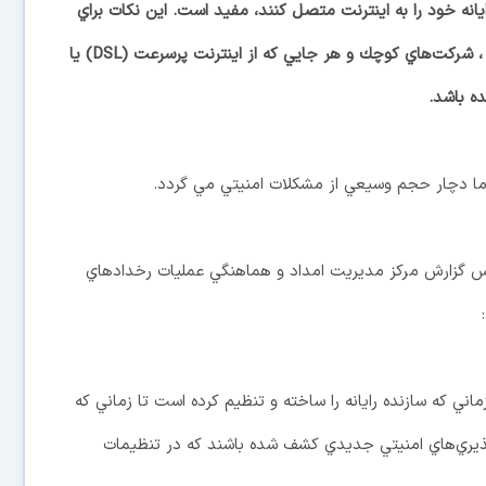
رايانه خود را به اينترنت متصل كنند، مفيد است. اين نكات براي
كاربران خانگي ، دانشجويان و دانش‌آموزان ، شركت‌هاي كوچك و هر جايي كه از اينترنت پرسرعت (DSL) يا
 ما دچار حجم وسيعي از مشكلات امنيتي مي گردد.
ساس گزارش مركز مديريت امداد و هماهنگي عمليات رخدادهاي
ني كه سازنده رايانه را ساخته و تنظيم كرده است تا زماني كه
‌پذيري‌هاي امنيتي جديدي كشف شده باشند كه در تنظيمات