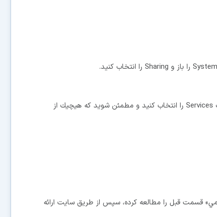
سربرگ Firewall را انتخاب كنيد و روي Start كليك و سربرگ Services را انتخاب كنيد و مطمئن شويد كه هيچيك از
مومي» قسمت قبل را مطالعه كرده، سپس از طريق سايت ارائه