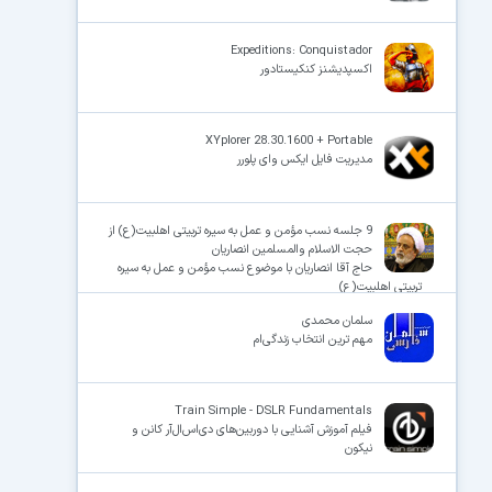
Expeditions: Conquistador
اکسپدیشنز کنکیستادور
XYplorer 28.30.1600 + Portable
مدیریت فایل ایکس وای پلورر
9 جلسه نسب مؤمن و عمل به سیره تربیتی اهلبیت(ع) از
حجت الاسلام والمسلمین انصاریان
حاج آقا انصاریان با موضوع نسب مؤمن و عمل به سیره
تربیتی اهلبیت(ع)
سلمان محمدی
مهم ترین انتخاب زندگی‌ام
Train Simple - DSLR Fundamentals
فیلم آموزش آشنایی با دوربین‌های دی‌اس‌ال‌آر کانن و
نیکون