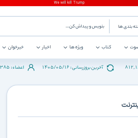
ه بندی ها
وت
کتاب
ویژه ها
اخبار
خبرخوان
385
1405/05/16
812,
آخرین بروزرسانی :
اعضاء :
نترنت