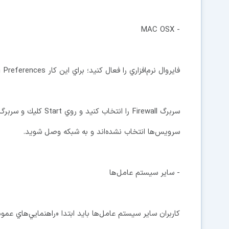
- MAC OSX
فايروال نرم‌افزاري را فعال كنيد؛ براي اين كار System Preferences را باز و Sharing را انتخاب كنيد.
سرويس‌ها انتخاب نشده‌اند و به شبكه وصل شويد.
- ساير سيستم عامل‌ها
كاربران ساير سيستم عامل‌ها بايد ابتدا «راهنمايي‌هاي ع