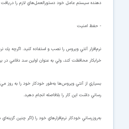
دهنده سيستم عامل خود دستورالعمل‌هاي لازم را دريافت ك
- حفظ امنيت
نرم‌افزار آنتي ويروس را نصب و استفاده كنيد. اگرچه يك نرم‌
خرابكار محافظت كند، ولي به عنوان اولين سد دفاعي در برا
بسياري از آنتي ويروس‌ها به‌طور خودكار خود را به روز مي‌
رساني داشت اين كار را بلافاصله انجام دهيد.
به‌روزرساني خودكار نرم‌افزارهاي خود را (اگر چنين گزينه‌اي د