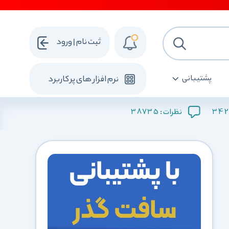
ثبت نام | ورود
پشتیبانی
نرم افزار های پرکاربرد
38735
342
نظرات :