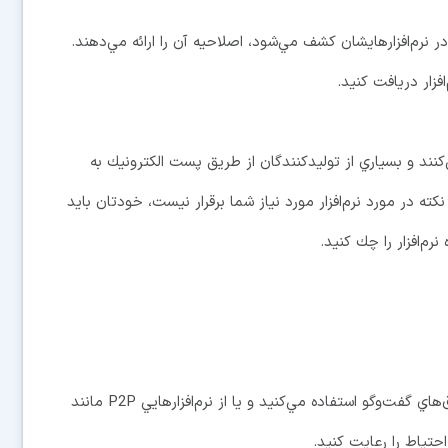
ر نرم‌افزارهايشان كشف مي‌شود، اصلاحيه آن را ارائه مي‌دهند.
افزار دريافت كنيد.
‌كنند و بسياري از توليدكنندگان از طريق پست الكترونيك به
نكته در مورد نرم‌افزار مورد نياز شما برقرار نيست، خودتان بايد
م‌افزار را چك كنيد.
زماني كه ضميمه يك پست الكترونيك را باز مي‌كنيد، از اتاق‌هاي گفت‌وگو استفاده مي‌كنيد و يا از نرم‌افزارهايي P2P مانند