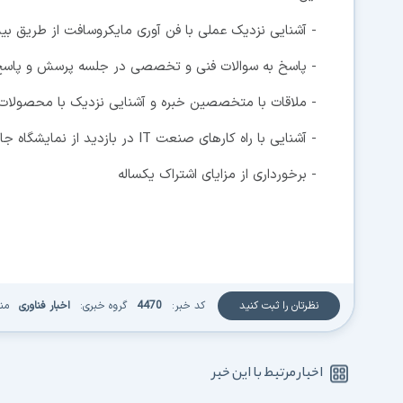
- آشنايی نزديک عملی با فن آوری مايکروسافت از طريق بيش از 40 کارگاه عملی مجهز با آموزش عملی
- پاسخ به سوالات فنی و تخصصی در جلسه پرسش و پاسخ k The Expert
- ملاقات با متخصصين خبره و آشنايی نزديک با محصولات در ical Learning Center
- آشنايی با راه کارهای صنعت IT در بازديد از نمايشگاه جانبی
- برخورداری از مزايای اشتراک يکساله
نظرتان را ثبت کنید
کد خبر:
4470
گروه خبری:
اخبار فناوری
من
اخبار مرتبط با این خبر