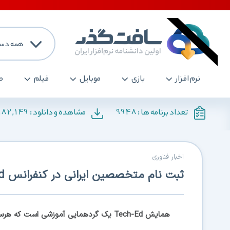
همه دست
نرم افزار
بازی
موبایل
فیلم
ص
182,149
9948
تعداد برنامه ها :
مشاهده و دانلود :
اخبار فناوری
ثبت نام متخصصین ایرانی در کنفرانس Tech.Ed مایکروسافت
همايش Tech-Ed يک گردهمايی آموزشی است 