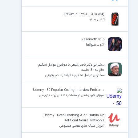
JPEGmini Pro 4.1.3.3 (x64)
تبدیل ویدئو
Razenroth v1.5
آشوب هیولاها
سخنرانی دکتر ناصر رفیعی با موضوع عوامل تحکیم
خانواده - 3 جلسه
سخنرانی عوامل تحکیم خانواده با ناصر رفیعی
Udemy - 50 Popular Coding Interview Problems
آموزش قبول شدن در مصاحبه شغلی برنامه نویسی
Udemy - Deep Learning A-Z™ Hands-On
Artificial Neural Networks
آموزش شبکه های عصبی مصنوعی