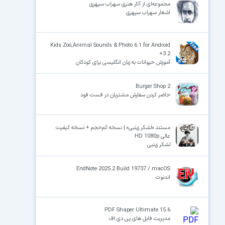
مجموعه‌ای از آثار هنری سهراب سپهری
اشعار سهراب سپهری
Kids Zoo,Animal Sounds & Photo 6.1 for Android
+3.2
آموزش حیوانات به زبان انگلیسی برای کودکان
Burger Shop 2
حاضر کردن سفارش مشتریان در فست فود
مستند «لشکر زینبی» | نسخه کم‌حجم + نسخه کیفیت
عالی HD 1080p
لشکر زینبی
EndNote 2025.2 Build 19737 / macOS
اندنوت
PDF Shaper Ultimate 15.6
مدیریت فایل های پی دی اف