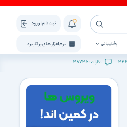
ثبت نام | ورود
پشتیبانی
نرم افزار های پرکاربرد
38735
34
نظرات :