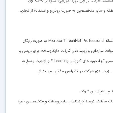
ستند. شرکت در اين دوره آموزشی، علاوه بر دست آورد
نطقه و ساير متخصصين به صورت رودررو و استفاده از تجارب
علاوه بر اين به شرکت کنندگان در Tech-Ed يک اشتراک يکساله Microsoft TechNet Professional به صورت رايگان
لات سازمانی و زيرساختی شرکت مايکروسافت برای بررسی و
همچنين دسترسی به نسخه بتا محصولات قبل از معرفی رسمی آنها، دوره های آموزشی E-Learning و اولويت پاسخ به
تيم راهبری اين شرکت
ه شده در موضوعات مختلف توسط کارشناسان مايکروسافت و متخصصين خبره