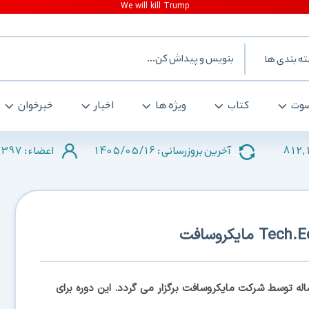
ه بندی ها
وت
کتاب
ویژه ها
اخبار
خبرخوان
2397
1405/05/16
812,
آخرین بروزرسانی :
اعضاء :
که هرساله توسط شرکت مايکروسافت برگزار می گردد. اين دوره برای