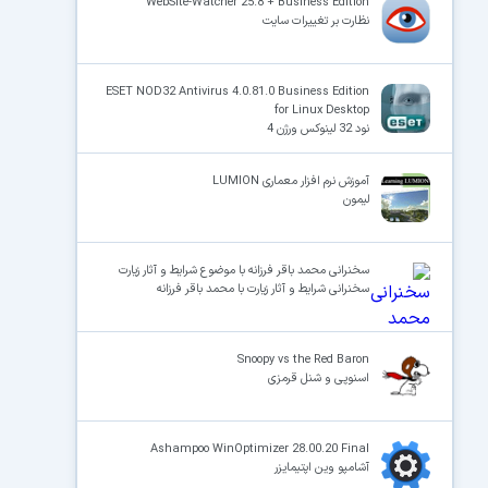
WebSite-Watcher 25.8 + Business Edition
نظارت بر تغییرات سایت
ESET NOD32 Antivirus 4.0.81.0 Business Edition
for Linux Desktop
نود 32 لینوکس ورژن 4
آموزش نرم افزار معماری LUMION
لیمون
سخنرانی محمد باقر فرزانه با موضوع شرایط و آثار زیارت
سخنرانی شرایط و آثار زیارت با محمد باقر فرزانه
Snoopy vs the Red Baron
اسنوپی و شنل قرمزی
Ashampoo WinOptimizer 28.00.20 Final
آشامپو وین اپتیمایزر