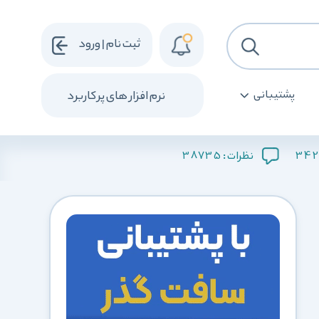
ثبت نام | ورود
پشتیبانی
نرم افزار های پرکاربرد
38735
342
نظرات :