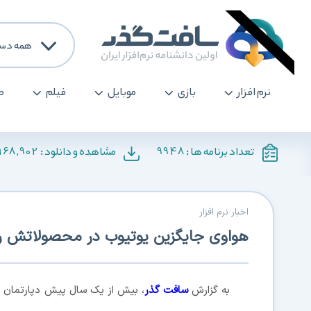
همه دست
نرم افزار
بازی
موبایل
فیلم
ص
168,902
9948
تعداد برنامه ها :
مشاهده و دانلود :
اخبار نرم افزار
هواوی جایگزین یوتیوب در محصولاتش را 
به گزارش
سافت گذر
، بیش از یک سال پیش دپارتمان تج