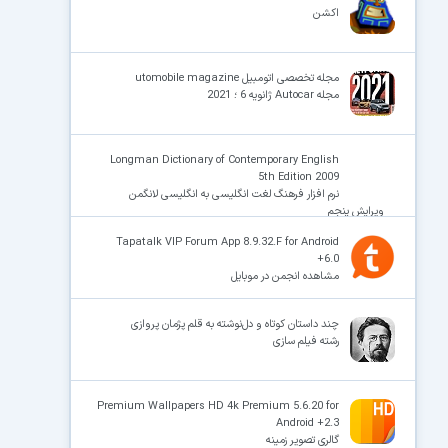
اکشن
مجله تخصصی اتومبیل utomobile magazine
مجله Autocar ژانویه 6 ؛ 2021
Longman Dictionary of Contemporary English
5th Edition 2009
نرم افزار فرهنگ لغت انگلیسی به انگلیسی لانگمن
ویرایش پنجم
Tapatalk VIP Forum App 8.9.32.F for Android
+6.0
مشاهده انجمن در موبایل
چند داستان کوتاه و دل‌نوشته به قلم پژمان پروازی
رشته‌ فیلم سازی
Premium Wallpapers HD 4k Premium 5.6.20 for
Android +2.3
گالری تصویر زمینه