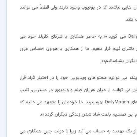
اید محتواهای پخش شده در DailyMotion همان هایی نباشند که در یوتیوب وجود دارند ولی قطعاً می توانند
کنند.
استیفانه گودین، مدیر بخش تولید محتوای DailyMotion می گوید:«« به خاطر همکاری با شرکای کاربلد خود می
اشران فیلم قرار دهیم. ما از همکاری با هواوی احساس غرور
یگران بشناسانیم»».
که می توانیم محتواهای ویدیویی خود را در اختیار افراد قرار
ان می توانند از میان هزاران فیلم و ویدیوی در دسترس، کلیپ
مورد علاقه خود را پیدا کنند و همیشه و همه جا از محتواهای DailyMotion بهره ببرند. ما خودمان را متعهد می دانیم که
م این تصمیم باعث شاد شدن زندگی دیگران گردد»».
او یک تهدید به حساب می آید زیرا با دولت چین همکاری می