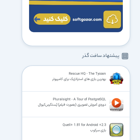
پیشنهاد سافت گذر
Rescue HQ - The Tycoon
بهترین بازی های استراتژیک برای کامپیوتر
Pluralsight - A Tour of PostgreSQL
دوره‌ی آموزش تصویری (بصورت فیلم) پُستگرس‌کیواِل
Quell+ 1.81 for Android +2.3
بازی سرکوب