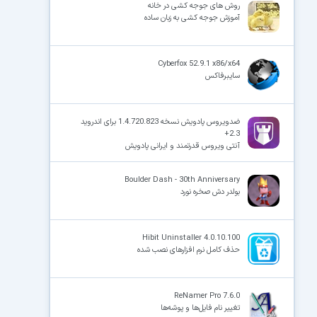
روش های جوجه کشی در خانه
آموزش جوجه کشی به زبان ساده
Cyberfox 52.9.1 x86/x64
سایبرفاکس
ضدویروس پادویش نسخه 1.4.720.823 برای اندروید
2.3+
آنتی ویروس قدرتمند و ایرانی پادویش
Boulder Dash - 30th Anniversary
بولدر دش صخره نورد
Hibit Uninstaller 4.0.10.100
حذف کامل نرم افزارهای نصب شده
ReNamer Pro 7.6.0
تغییر نام فایل‌ها و پوشه‌ها