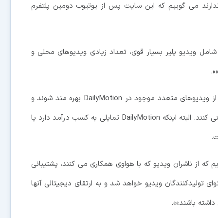
ته از افرادی که با DailyMotion آشنایی ندارند می گوییم که این سایت پس از یوتیوب دومین پلتفرم
زاری ما شامل ویدیو پلیر بسیار قوی، تعداد زیادی ویدیوهای محلی و
».
به عبارت دیگر، دارندگان گوشی های هواوی می توانند از ویدیوهای متعدد موجود در DailyMotion بهره مند شوند و
از طریق تبلیغات پخش شده درآمدی را نصیب کمپانی چینی کنند. البته اینکه DailyMotion تمایلی به کسب درآمد دارد یا
ت.
 که از ناشران ویدیو که با هواوی همکاری می کنند، پشتیبانی
 تولیدکنندگان ویدیو خواهد شد و به ارتقای دیجیتالی آنها
اشته باشند»».