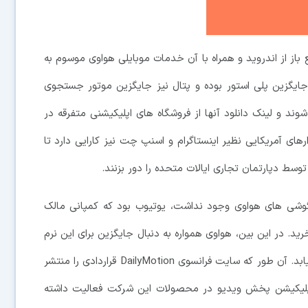
های سری پی 40 نسخه ای منبع باز از اندروید و همراه با آن خدمات موبایلی هواوی موسوم به
ری جایگزین پلی استور بوده و پتال نیز جایگزین موتور جستجوی
وند و لینک دانلود آنها از فروشگاه های اپلیکیشنی متفرقه در
رهای آمریکایی نظیر اینستاگرام و اسنپ چت نیز کارایی دارد تا
سط دپارتمان تجاری ایالات متحده را دور بزنند.
وشی های هواوی وجود نداشت، یوتیوب بود که کمپانی مالک
2006 و با قیمت 1.65 میلیارد دلار خرید. در این بین، هواوی همواره به دنبال جایگزین برای این نرم
افزار بوده و به نظر می رسد توانسته به هدف خود دست یابد. آن طور که سایت فرانسوی DailyMotion قراردادی را منتشر
ن اپلیکیشن پخش ویدیو در محصولات این شرکت فعالیت داشته