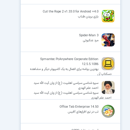
Cut the Rope 2 v1.33.0 for Android +4.0
بازی بریدن طناب
Spider-Man 3
مرد عنکبوتی
Symantec PcAnywhere Corporate Edition
12.5.5.1086
بهترین برنامه برای اتصال به یک کامپیوتر دیگر و مشاهده
دسکتاپ آن
سیره شناسی سیاسی اهلبیت (ع) از زبان آیت الله سید
احمد علم الهدی
سیره شناسی سیاسی اهلبیت (ع) از زبان آیت الله سید
احمد علم الهدی
Office Tab Enterprise 14.50
تب در نرم افزارهای آفیس