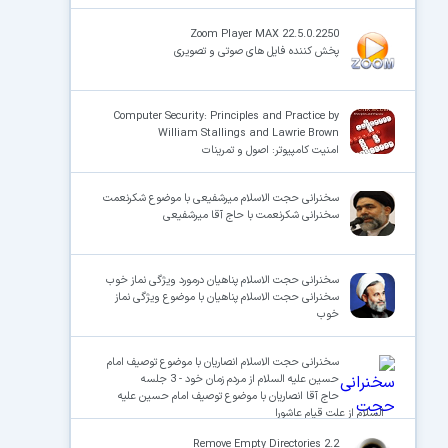
Zoom Player MAX 22.5.0.2250
پخش کننده فایل های صوتی و تصویری
Computer Security: Principles and Practice by
William Stallings and Lawrie Brown
امنیت کامپیوتر: اصول و تمرینات
سخنرانی حجت الاسلام میرشفیعی با موضوع شکرنعمت
سخنرانی شکرنعمت با حاج آقا میرشفیعی
سخنرانی حجت الاسلام پناهیان درمورد ویژگی نماز خوب
سخنرانی حجت الاسلام پناهیان با موضوع ویژگی نماز
خوب
سخنرانی حجت الاسلام انصاریان با موضوع توصیف امام
حسین علیه السلام از مردم زمان خود - 3 جلسه
حاج آقا انصاریان با موضوع توصیف امام حسین علیه
السلام از علت قیام عاشورا
Remove Empty Directories 2.2