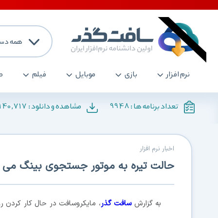
همه دست
نرم افزار
بازی
موبایل
فیلم
ص
140,717
9948
تعداد برنامه ها :
مشاهده و دانلود :
اخبار نرم افزار
حالت تیره به موتور جستجوی بینگ می آ
به گزارش
سافت گذر
، مایکروسافت در حال کار کردن ر