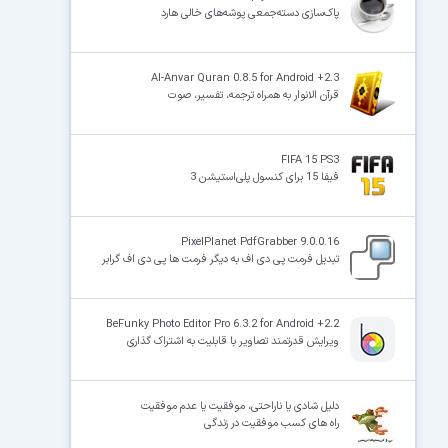
پاک‌سازی دسته‌جمعی پوشه‌های خالی هارد
Al-Anvar Quran 0.8.5 for Android +2.3
قرآن الانوار به همراه ترجمه، تفسیر، صوت
FIFA 15 PS3
فیفا 15 برای کنسول پلی‌استیشن 3
PixelPlanet PdfGrabber 9.0.0.16
تبدیل فرمت پی دی اف به دیگر فرمت ها پی دی اف گرابر
BeFunky Photo Editor Pro 6.3.2 for Android +2.2
ویرایش قدرتمند تصاویر با قابلیت به اشتراک گذاری
دلیل شادی یا ناراحتی، موفقیت یا عدم موفقیت
راه های کسب موفقیت در زندگی