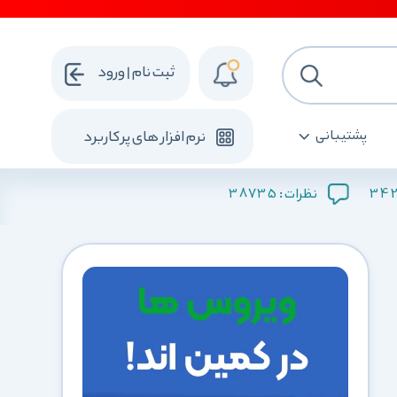
ثبت نام | ورود
پشتیبانی
نرم افزار های پرکاربرد
38735
342
نظرات :