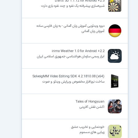
Darts 3D 1.1.12 for Android +2.3
شبیه‌سازی پیشرفته یک نفره و چند نفره بازی دارت
دوره ویدئویی آموزش زبان آلمانی - به زبان فارسی ساده
آموزش زبان آلمانی
irimo Weather 1.0 for Android +2.2
ابزار رسمی سازمان هواشناسی جمهوری اسلامی ایران
SolveigMM Video Editing SDK 4.2.1810.08 (x64)
ساخت نرم‌افزار مخصوص ویرایش ویدئو و صوت
Tales of Hongyuan
اکشن نقش آفرینی
خودنمایی و تخریب عشق
زیبایی های مسموم