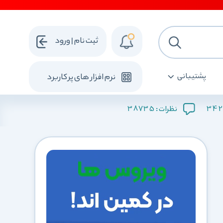
ثبت نام | ورود
پشتیبانی
نرم افزار های پرکاربرد
38735
342
نظرات :