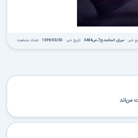
ع خبر:
میزان الحکمه،ج7،ص3484
تاریخ خبر:
1399/03/30
تعداد مشاهده:
ت من‌اند