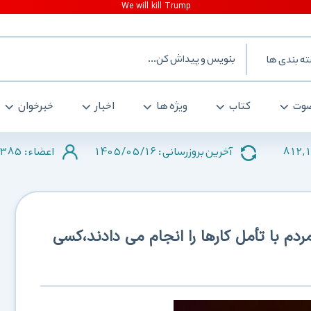
ه بندی ها
وت
کتاب
ویژه ها
اخبار
خبرخوان
385
1405/05/16
812,
آخرین بروزرسانی :
اعضاء :
ردم با تأمل کارها را انجام می دادند،کسی