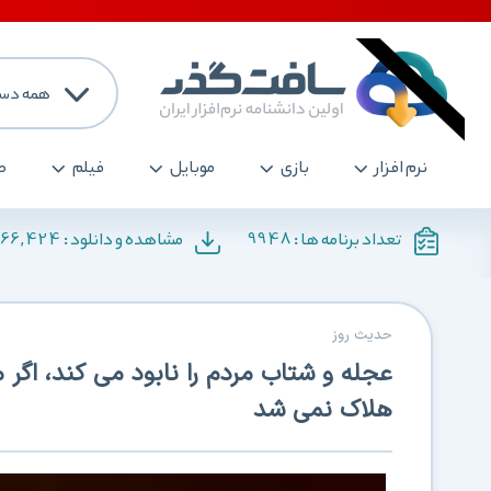
همه دست
نرم افزار
بازی
موبایل
فیلم
ص
166,424
9948
تعداد برنامه ها :
مشاهده و دانلود :
حدیث روز
عجله و شتاب مردم را نابود می کند، اگر م
هلاک نمی شد