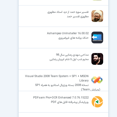
تفسیر سوره حمد از دید استاد مطهری
مطهری تفسیر حمد
Ashampoo UnInstaller 16.00.02
حذف برنامه های غیرضروری
مداحی مهدی رعنایی سال 98
محرم شب اول تا شام غریبان رعنایی
Visual Studio 2008 Team System + SP1 + MSDN
Library
نسخه 2008 بسته ویژوال استادیو به همراه SP1
(ویرایش Team)
PDFsam Pro+OCR Enhanced 7.0.76.15222
ویرایشگر پیشرفته فایل های PDF