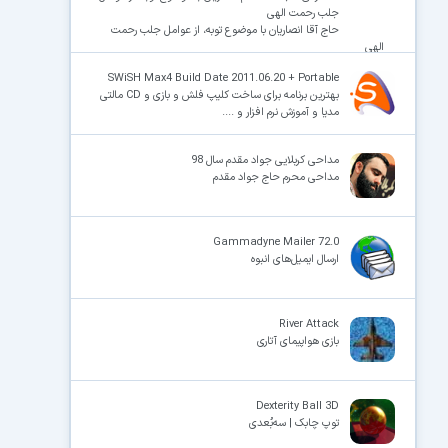
جلب رحمت الهی
حاج آقا انصاریان با موضوع توبه، از عوامل جلب رحمت
الهی
SWiSH Max4 Build Date 2011.06.20 + Portable
بهترین برنامه برای ساخت کلیپ فلش و بازی و CD مالتی
مدیا و آموزش نرم افزار و ....
مداحی کربلایی جواد مقدم سال 98
مداحی محرم حاج جواد مقدم
Gammadyne Mailer 72.0
ارسال ایمیل‌های انبوه
River Attack
بازی هواپیمای آتاری
Dexterity Ball 3D
توپ چابک | سه‌بُعدی