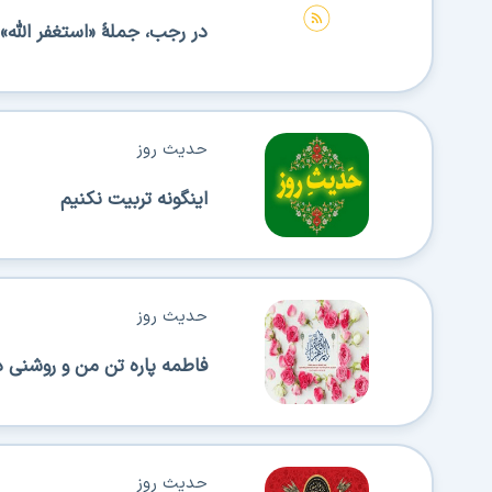
در رجب، جملۀ «استغفر اللّٰه» 
حدیث روز
اینگونه تربیت نکنیم
حدیث روز
فاطمه پاره تن من و روشنى 
حدیث روز