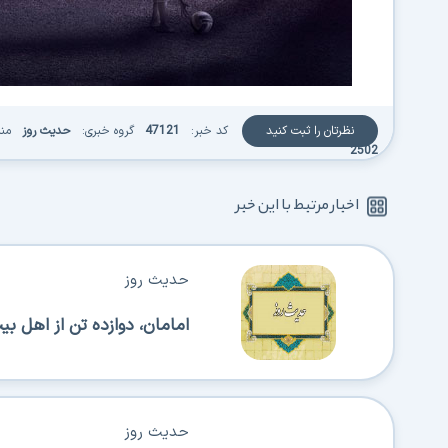
نظرتان را ثبت کنید
کد خبر:
47121
گروه خبری:
حدیث روز
منب
2502
اخبار مرتبط با این خبر
حدیث روز
امامان، دوازده تن از اهل بی
حدیث روز