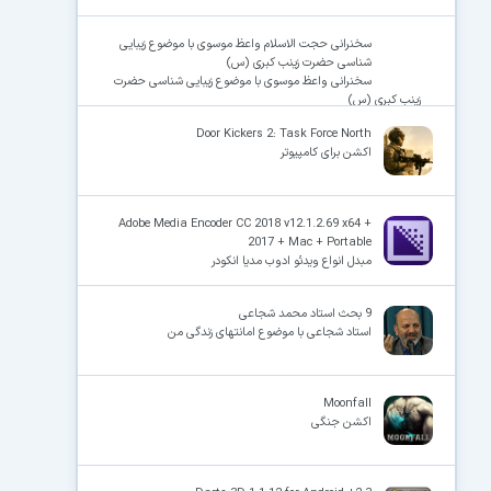
سخنرانی حجت الاسلام واعظ موسوی با موضوع زیبایی
شناسی حضرت زینب کبری (س)
سخنرانی واعظ موسوی با موضوع زیبایی شناسی حضرت
زینب کبری (س)
Door Kickers 2: Task Force North
اکشن برای کامپیوتر
Adobe Media Encoder CC 2018 v12.1.2.69 x64 +
2017 + Mac + Portable
مبدل انواع ویدئو ادوب مدیا انکودر
9 بحث استاد محمد شجاعی
استاد شجاعی با موضوع امانتهای زندگی من
Moonfall
اکشن جنگی