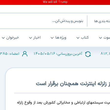
ه بندی ها
وت
کتاب
ویژه ها
اخبار
خبرخوان
385
1405/05/16
812,
آخرین بروزرسانی :
اعضاء :
زلزله اینترنت همچنان برقرار است
یت سیستمهای ارتباطی و مخابراتی کشورش بعد از وقوع زلزله