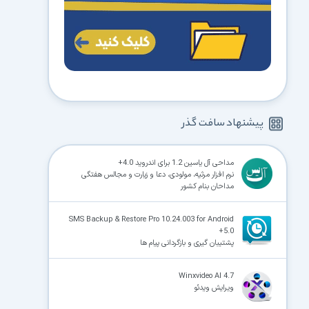
پیشنهاد سافت گذر
مداحی آل یاسین 1.2 برای اندروید 4.0+
نرم افزار مرثیه، مولودی، دعا و زیارت و مجالس هفتگی
مداحان بنام کشور
SMS Backup & Restore Pro 10.24.003 for Android
+5.0
پشتیبان گیری و بازگردانی پیام ها
Winxvideo AI 4.7
ویرایش ویدئو