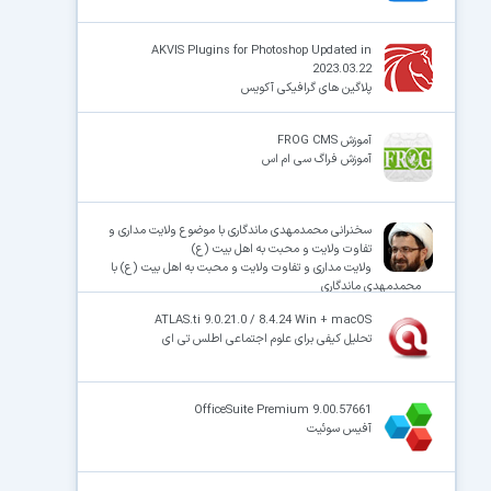
AKVIS Plugins for Photoshop Updated in
2023.03.22
پلاگین های گرافیکی آکویس
آموزش FROG CMS
آموزش فراگ سی ام اس
سخنرانی محمدمهدی ماندگاری با موضوع ولایت مداری و
تفاوت ولایت و محبت به اهل بیت (ع)
ولایت مداری و تفاوت ولایت و محبت به اهل بیت (ع) با
محمدمهدی ماندگاری
ATLAS.ti 9.0.21.0 / 8.4.24 Win + macOS
تحلیل کیفی برای علوم اجتماعی اطلس تی ای
OfficeSuite Premium 9.00.57661
آفیس سوئیت