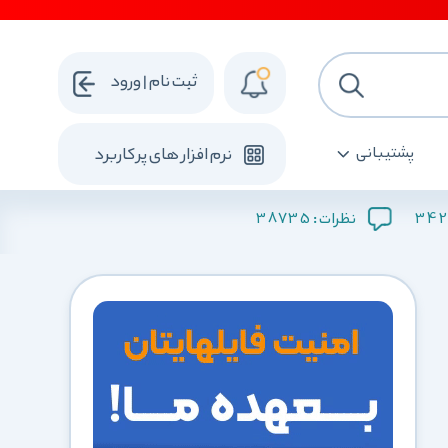
ثبت نام | ورود
پشتیبانی
نرم افزار های پرکاربرد
38735
342
نظرات :