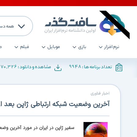
همه دست
نرم افزار
بازی
موبایل
فیلم
ص
170,326
9948
تعداد برنامه ها :
مشاهده و دانلود :
اخبار فناوری
آخرین وضعیت شبکه ارتباطی ژاپن بعد از 
سفیر ژاپن در ایران در مورد آخرین وضع