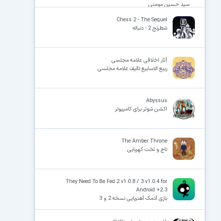
سید حسین مومنی
Chess 2 - The Sequel
شطرنج 2 - دنباله
آثار اخلاقی علامه مجلسی
ربیع الاسابیع تالیف علامه مجلسی
Abyssus
اکشن شوتر برای کامپیوتر
The Amber Throne
تاج و تخت کهربایی
They Need To Be Fed 2 v1.0.8 / 3 v1.0.4 for
Android +2.3
بازی آدمک آهنربایی نسخه 2 و 3