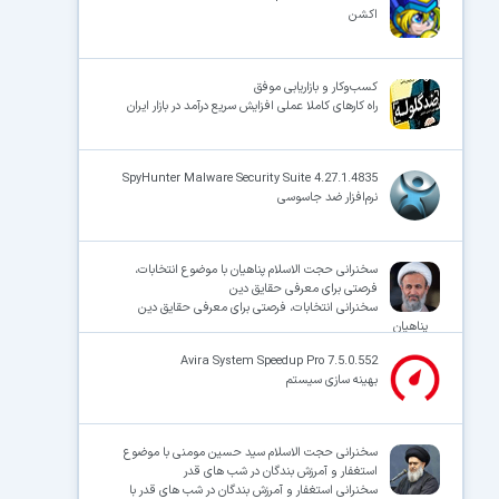
اکشن
کسب‌و‌کار و بازاریابی موفق
راه کارهای کاملا عملی افزایش سریع درآمد در بازار ایران
SpyHunter Malware Security Suite 4.27.1.4835
نرم‌افزار ضد جاسوسی
سخنرانی حجت الاسلام پناهیان با موضوع انتخابات،
فرصتی برای معرفی حقایق دین
سخنرانی انتخابات، فرصتی برای معرفی حقایق دین
پناهیان
Avira System Speedup Pro 7.5.0.552
بهینه سازی سیستم
سخنرانی حجت الاسلام سید حسین مومنی با موضوع
استغفار و آمرزش بندگان در شب های قدر
سخنرانی استغفار و آمرزش بندگان در شب های قدر با