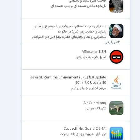
فاجعه هیروشیما و ناکازاکی
تاریخچه دانش هسته ای و بمب هسته ای
سخنرانی حجت الاسلام ناصر رفیعی با موضوع روابط و
رفتارهای حضرت زهرا (س) در خانواده
سخنرانی روابط و رفتارهای حضرت زهرا (س) در خانواده با
ناصر رفیعی
VSketcher 1.3.4
تبدیل فیلم به انیمیشن
Java SE Runtime Environment (JRE) 8.0 Update
501 / 7.0 Update 80
موتور اجرایی جاوا ران تایم
Air Guardians
نگهبانان هوایی
Cucusoft Net Guard 2.3.4.1
نرم افزار مدیریت پهنای باند اینترنت