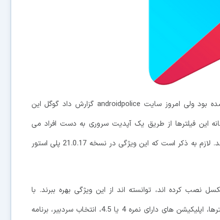
در ابتدا، این ویژگی فقط برای برخی کشورها عرضه شده بود ولی امروز سایت androidpolice گزارش داد گوگل این
نه این فیلترها از طریق یک آپدیت سروری به دست افراد می
رسند و این یعنی کاربران باید برای دریافت آن منتظر بمانند. لازم به ذکر است که این ویژگی در نسخه 21.0.17 پلی استور
1 را در گوشی های پیکسل نصب کرده اند، توانسته اند از این ویژگی بهره ببرند. با
جستجو برای یک کلمه خاص، شما می توانید از میان فیلترها، اپلیکیشن های دارای نمره 4 یا 4.5، انتخاب سردبیر، برنامه