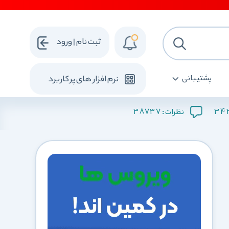
ثبت نام | ورود
پشتیبانی
نرم افزار های پرکاربرد
38737
34
نظرات :