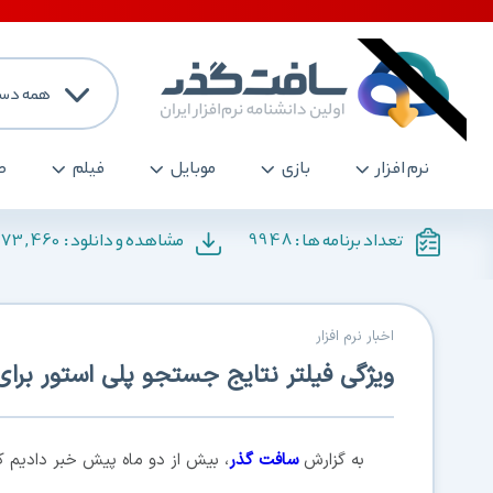
همه دست
نرم افزار
بازی
موبایل
فیلم
ص
173,460
9948
تعداد برنامه ها :
مشاهده و دانلود :
اخبار نرم افزار
ویژگی فیلتر نتایج جستجو پلی استور برا
به گزارش
سافت گذر
، بیش از دو ماه پیش خبر دادیم ک