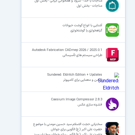
مناجات با خدا - سرود و همخوانی ایرانی - بخش اول
مناجات - بخش اول
آشنایی با انواع گوشت حیوانات
گیاهخواری یا گوشتخواری
Autodesk Fabrication CADmep 2026 / 2025.0.1
طراحی سیستم های تأسیساتی
Sundered: Eldritch Edition + Updates
اکشن و معمایی برای کامپیوتر
Caesium Image Compressor 2.8.3
فشرده سازی عکس
سخنرانی حجت الاسلام سید حسین مومنی با موضوع
حضرت علی اکبر (ع) الگویی برای جوانان
حضرت علی اکبر (ع) الگویی برای جوانان سخنران سید