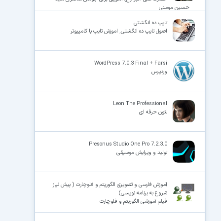
حسین مومنی
تایپ ده انگشتی
اصول تایپ ده انگشتی, اموزش تایپ با کامپیوتر
WordPress 7.0.3 Final + Farsi
وردپرس
Leon The Professional
لئون حرفه ای
Presonus Studio One Pro 7.2.3.0
تولید و ویرایش موسیقی
آموزش فارسی و تصویری الگوریتم و فلوچارت ( پیش نیاز
شروع به برنامه نویسی)
فیلم آموزشی الگوریتم و فلوچارت