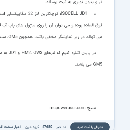
تر و بدون نویزی به ثبت برساند.
• ISOCELL JD1:
کوچکترین لنز 32 
می تواند در زیر نمایشگر مخفی باشد. همچون GM5، سنسور JD1 اولین لنزی است که HDR متناوب دارد.
در پایان
GM5 می باشد.
منبع: mspoweruser.com
نظرتان را ثبت کنید
کد خبر:
47680
گروه خبری:
اخبار سخت افزا