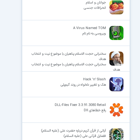
جوانان و اسلام
انحرافات جنسی
A Virus Named TOM
ویروسی به نام تام
سخنرانی حجت الاسلام پناهیان با موضوع نیت و انتخاب
هدف
سخنرانی حجت الاسلام پناهیان با موضوع نیت و انتخاب
هدف
Hack 'n' Slash
هک و تغییر دلخواه در روند گیم‌پلی
DLL-Files Fixer 3.3.91.3080 Retail
رفع خطاهای Dll
آیاتی از قرآن کریم درباره حضرت علی (علیه السلام)
فضایل قرآنی علی (علیه السلام)