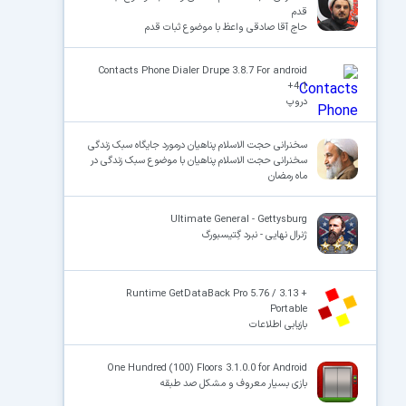
قدم
حاج آقا صادقی واعظ با موضوع ثبات قدم
Contacts Phone Dialer Drupe 3.8.7 For android
+4.1
دروپ
سخنرانی حجت الاسلام پناهیان درمورد جایگاه سبک زندگی
سخنرانی حجت الاسلام پناهیان با موضوع سبک زندگی در
ماه رمضان
Ultimate General - Gettysburg
ژنرال نهایی - نبرد گِتیسبورگ
Runtime GetDataBack Pro 5.76 / 3.13 +
Portable
بازیابی اطلاعات
One Hundred (100) Floors 3.1.0.0 for Android
بازی بسیار معروف و مشکل صد طبقه