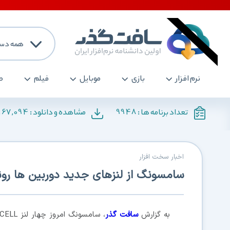
همه دست
نرم افزار
بازی
موبایل
فیلم
ص
167,094
9948
تعداد برنامه ها :
مشاهده و دانلود :
اخبار سخت افزار
سامسونگ از لنزهای جدید دوربین ها رون
به گزارش
سافت گذر