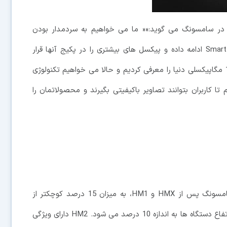
 در سامسونگ می گوید:«« ما می خواهیم به سردمدار بودن
خودمان در صنعت تولید لنزهای ISOCELL Plus و Smart-ISO ادامه داده و پیکسل های بیشتری را در پکیج آنها قرار
دهیم. سال گذشته ما اولین سنسور 0.7 میکرومتری و 108 مگاپیکسلی دنیا را معرفی کردیم و حالا می خواهیم تکنولوژی
ا کاربران بتوانند تصاویر باکیفیتی بگیرند و محصولاتمان را
سومین لنز 108 مگاپیکسلی سامسونگ پس از HMX و HM1، به میزان 15 درصد کوچکتر از
نمونه های 0.8 میکرومتری پیشین است و باعث کاهش ارتفاع دستگاه ها به اندازه 10 درصد می شود. HM2 دارای ویژگی