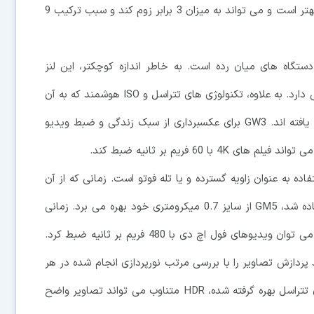
های Super PD، تشخیص فاز سریع تر و فوکوس خودکار بهتر است و می تواند به میزان 3 برابر زوم کند و سبب ترکیب 9
 برای دستگاه های میان رده است. به خاطر اندازه کوچکتر، این لنز
شباهت زیادی به حسگرهای 0.8 میکرومتری 48 مگاپیکسلی دارد. به علاوه، تکنولوژی های تتراسل و ISO هوشمند که به آن
اجازه می دهند تصاویر باکیفیتی بگیرند نیز در آن حضور یافته اند. GW3 برای عکسبرداری از سبک زندگی و ضبط ویدیو
60 فریم بر ثانیه ضبط کند.
 استفاده به عنوان زاویه گسترده و یا تله فوتو است. زمانی که از آن
به عنوان لنز تله فوتو با قابلیت زوم 5 برابری اپتیکال استفاده شد، GM5 از سایز 0.7 میکرومتری خود بهره می برد. زمانی
هم که از آن به عنوان لنز زاویه گسترده استفاده می شود، می توان ویدیوهای فول اچ دی با 480 فریم بر ثانیه ضبط کرد.
HDR متناوب است تا بتواند پردازش تصاویر را با بررسی مرتب نورپردازی انجام شده در هر
ردیف از پیکسل ها انجام دهد. از آن جایی که از تکنولوژی تتراسل بهره گرفته شده، HDR متناوب می تواند تصاویر واضح