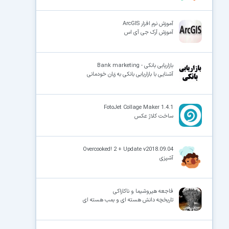
آموزش نرم افزار ArcGIS
آموزش آرک جی آی اس
بازاریابی بانکی - Bank marketing
آشنایی با بازاریابی بانکی به زبان خودمانی
FotoJet Collage Maker 1.4.1
ساخت کلاژ عکس
Overcooked! 2 + Update v2018.09.04
آشپزی
فاجعه هیروشیما و ناکازاکی
تاریخچه دانش هسته ای و بمب هسته ای