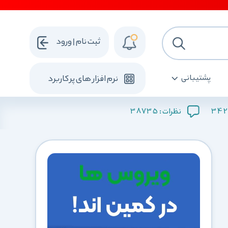
ثبت نام | ورود
پشتیبانی
نرم افزار های پرکاربرد
38735
342
نظرات :