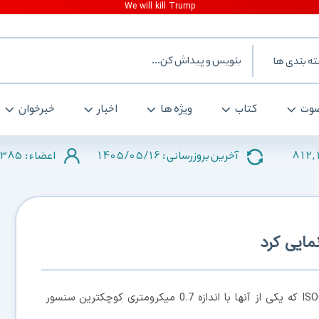
ه بندی ها
وت
کتاب
ویژه ها
اخبار
خبرخوان
385
1405/05/16
812,
آخرین بروزرسانی :
اعضاء :
مایی کرد
، سامسونگ امروز چهار لنز ISOCELL که یکی از آنها با اندازه 0.7 میکرومتری کوچکترین سنسور