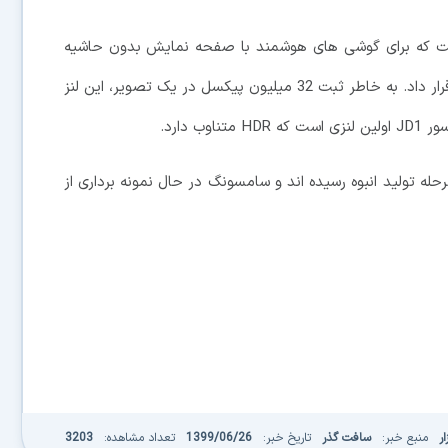
مگاپیکسلی است که برای گوشی های هوشمند با صفحه نمایش بدون حاشیه
فوق العاده بوده و می توان آن را روی ماژول های پاپ آپ قرار داد. به خاطر ثبت 32 میلیون پیکسل در یک تصویر، این لنز
 اشاره کنیم که لنزهای HM2، GW3 و JD1 به مرحله تولید انبوه رسیده اند و سامسونگ در حال نمونه برداری از
ر
منبع خبر:
سافت گذر
تاریخ خبر:
1399/06/26
تعداد مشاهده:
3203