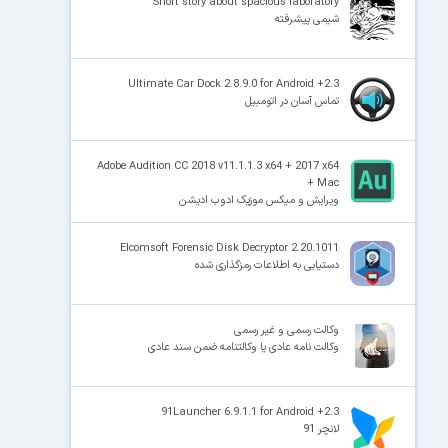
Short story about spacious laboratory
شیمی پیشرفته
Ultimate Car Dock 2.8.9.0 for Android +2.3
تماس آسان در اتومبیل
Adobe Audition CC 2018 v11.1.1.3 x64 + 2017 x64
+ Mac
ویرایش و میکس موزیک ادوب ادیشن
Elcomsoft Forensic Disk Decryptor 2.20.1011
دستیابی به اطلاعات رمزگذاری شده
وکالت رسمی و غیر رسمی
وکالت نامه عادی یا وکالتنامه ضمن سند عادی
91Launcher 6.9.1.1 for Android +2.3
لانچر 91