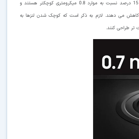
صنعت می باشد را معرفی کرد. این حسگرها به میزان 15 درصد نسبت به موارد 0.8 میکرومتری کوچکتر هستند و
ین عقب گوشی ها را به میزان 10 درصد کاهش می دهند. لازم به ذکر است که کوچک شدن لنزها به
ت تر طراحی کنند.