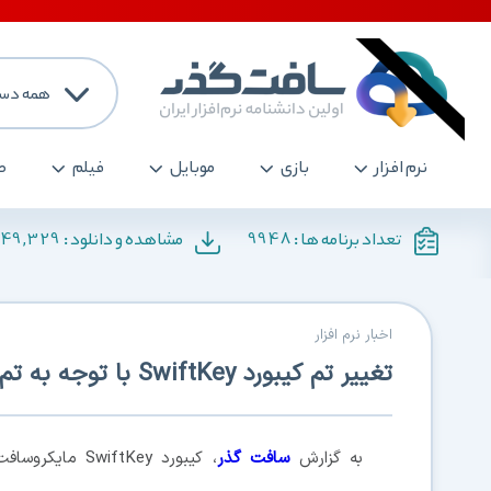
همه دست
نرم افزار
بازی
موبایل
فیلم
ص
149,329
9948
تعداد برنامه ها :
مشاهده و دانلود :
اخبار نرم افزار
تغییر تم کیبورد SwiftKey با توجه به تم گوشی
به گزارش
سافت گذر