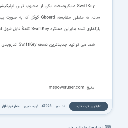
بارگذاری شده بنابراین عملکرد SwiftKey کاملاً قابل قبول است.
شما می توانید جدیدترین نسخه SwiftKey اندرویدی را از گوگل پلی استور
منبع: mspoweruser.com
نظرتان را ثبت کنید
کد خبر:
47923
گروه خبری:
اخبار نرم افزار
اخبار مرتبط با این خبر