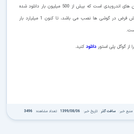
SwiftKey مایکروسافت یکی از محبوب ترین اپلیکیشن های اندرویدی است که بیش از 500 میلیون بار دانلود شده
است. به منظور مقایسه، Gboard گوگل که به صورت پیش فرض در گوشی ها نصب می باشد، تا کنون 1 میلیارد بار
دانلود
کنید.
منبع خبر:
سافت گذر
تاریخ خبر:
1399/08/06
تعداد مشاهده:
3496