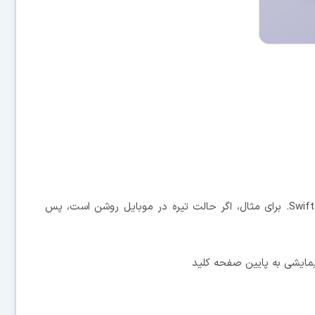
• اضافه شدن تم تطبیقی به نسخه اندرویدی SwiftKey. برای مثال، اگر حالت تیره در موبایل روشن است، پس
ایشی به پایین صفحه کلید