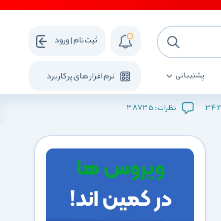
ثبت نام | ورود
پشتیبانی
نرم افزار های پرکاربرد
38735
342
نظرات :