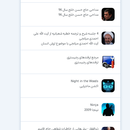
مداحی حاج حسن خلج سال 96
مداحی حاج حسن خلج سال 96
4 جلسه شرح و ترجمه خطبه شعبانیه از آیت الله علی
احمدی میانجی
آیت الله احمدی میانجی با موضوع ارزش انسان
مرجع ترفندهای رجیستری
ترفندهای رجیستری
Night in the Woods
اکشن ماجرایی
Ninja
نینجا 2009
ذوالفقار - برش‌هایی از خاطرات شفاهی حاج قاسم