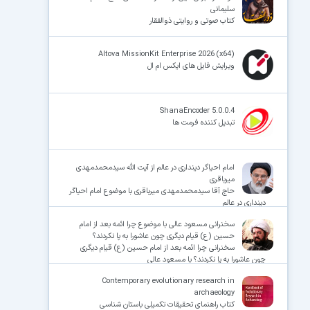
سلیمانی
کتاب صوتی و روایتی ذوالفقار
Altova MissionKit Enterprise 2026 (x64)
ویرایش فایل های ایکس ام ال
ShanaEncoder 5.0.0.4
تبدیل کننده فرمت ها
امام احیاگر دینداری در عالم از آیت الله سیدمحمدمهدی
میرباقری
حاج آقا سیدمحمدمهدی میرباقری با موضوع امام احیاگر
دینداری در عالم
سخنرانی مسعود عالی با موضوع چرا ائمه بعد از امام
حسین (ع) قیام دیگری چون عاشورا به پا نکردند؟
سخنرانی چرا ائمه بعد از امام حسین (ع) قیام دیگری
چون عاشورا به پا نکردند؟ با مسعود عالی
Contemporary evolutionary research in
archaeology
کتاب راهنمای تحقیقات تکمیلی باستان شناسی