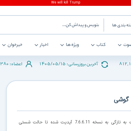
ه بندی ها
وت
کتاب
ویژه ها
اخبار
خبرخوان
380
1405/05/15
812,
آخرین بروزرسانی :
اعضاء :
، کیبورد SwiftKey مایکروسافت به تازگی به نسخه 7.6.6.11 آپدیت شده تا حالت شستی