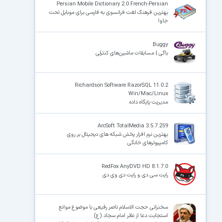
Persian Mobile Dictionary 2.0 French-Persian
بهترین فرهنگ لغت فرانسوی به فارسی برای موبایل تحت
جاوا
Buggy
باگی | مسابقات ماشین‌های کنترلی
Richardson Software RazorSQL 11.0.2
Win/Mac/Linux
مدیریت پایگاه داده
ArcSoft TotalMedia 3.5.7.259
بهترین نرم افزار پخش شبکه های دیجیتال بر روی
کامپیوترهای خانگی
RedFox AnyDVD HD 8.1.7.0
رایت سی دی و رایت دی وی دی
سخنرانی حجت الاسلام ناصر رفیعی با موضوع موانع
استجابت دعا از نظر امام سجاد (ع)