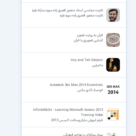
تلاوت مجلسی استاد منصور قصری زاده سوره مبارکه بقره
تلاوت منصور قصری زاده سوره بقره
قرآن به روایت تصویر
آشنایی تصویری با قرآن
tiny and Tall Gleipnir
ماجرایی
Autodesk 3ds Max 2014 Essentials
اتودسک 3دی مکس
InfiniteSkills - Learning Microsoft Access 2013
Training Video
فیلم آموزش مایکروسافت اکسِـس 2013
سواد رسانه‌ای و تهاجم فرهنگی