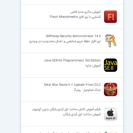
آموزش ماکرو مدیا فلش
آشنایی با نرم افزار Flash Macromedia
Softheap Security Administrator 14.0
نرم افزار حفظ حریم شخصی و اعمال محدودیت در ویندوز
Java SE8 for Programmers 3rd Edition
آموزش جاوا
Total War Rome II + Update 9 Incl DLC
جنگ‌ تمام‌عیار - روم 2
فیلم آموزش کامل ساخت اپل آیدی رایگان بدون آی‌تیونز
آموزش ساخت اپل آیدی رایگان