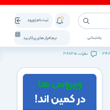
ثبت نام | ورود
پشتیبانی
نرم افزار های پرکاربرد
38735
34
نظرات :