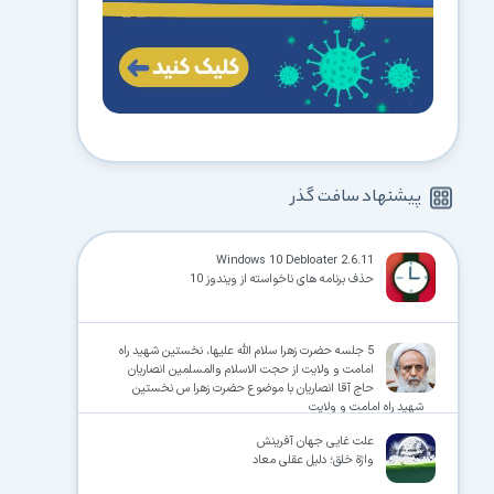
پیشنهاد سافت گذر
Windows 10 Debloater 2.6.11
حذف برنامه های ناخواسته از ویندوز 10
5 جلسه حضرت زهرا سلام الله علیها، نخستین شهید راه
امامت و ولایت از حجت الاسلام والمسلمین انصاریان
حاج آقا انصاریان با موضوع حضرت زهرا س نخستین
شهید راه امامت و ولایت
علت غایی جهان آفرینش
واژة خلق؛ دلیل عقلی معاد