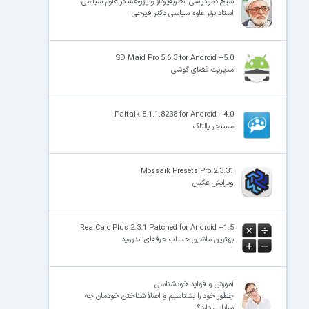
شیخ دموکراسی؛ نظریه‌پرداز و پژوهشگر علوم سیاسی
استاد برتر علوم سیاسی دکتر فیرحی
SD Maid Pro 5.6.3 for Android +5.0
مدیریت فضای گوشی
Paltalk 8.1.1.8238 for Android +4.0
مسنجر پالتاک
Mossaik Presets Pro 2.3.31
ویرایش عکس
RealCalc Plus 2.3.1 Patched for Android +1.5
بهترین ماشین حساب حرفه‌ای اندروید
آموزش و فواید خودشناسی
چطور خود را بشناسیم و اصلاً شناختن خودمان چه
مزایایی دارد؟