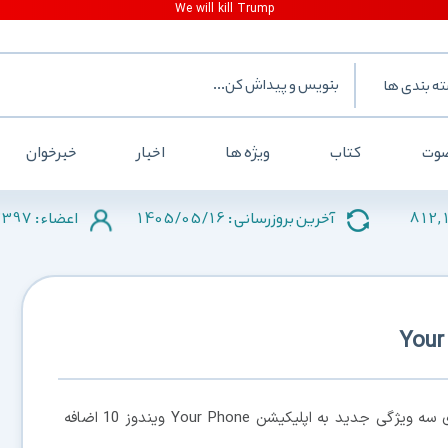
ه بندی ها
وت
کتاب
ویژه ها
اخبار
خبرخوان
2397
1405/05/16
812,
آخرین بروزرسانی :
اعضاء :
، مایکروسافت می خواهد به زودی سه ویژگی جدید به اپلیکیشن Your Phone ویندوز 10 اضافه