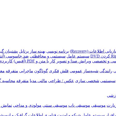
ازیابی اطلاعات (Recovery)
برنامه نویسی
بهینه ساز
پرتابل
پشتیبان گیری (p
سیستم عامل
سیستمی و محافظتی
ضد جاسوسی (آنتی
سی و تخصصی
ویرایش صدا و تصویر
کار با متن و PDF (آفیس)
کاربردی
ی
رانندگی
شبیه‌ساز
عمومی
فلش
فکری
گوناگون
ماجرایی
متفرقه
معم
سیستمی
شخصی سازی
عکس / طراحی
مالتی مدیا
متفرقه
محاسبه گ
زشی
زیارت
موسیقی
موسیقی پاپ
موسیقی سنتی
مولودی و مداحی
نمایش ر
فزار
سیستم عامل
شبکه و امنیت
فناوری اطلاعات
گرافیک و انیمیش