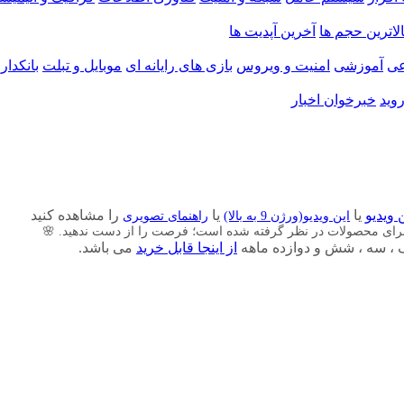
الاترین حجم ها
آخرین آپدیت ها
ی
آموزشی
امنیت و ویروس
بازی های رایانه ای
موبایل و تبلت
بانکدار
وید
خبرخوان اخبار
 ویدیو
یا
یا
را مشاهده کنید
این ویدیو(ورژن 9 به بالا)
راهنمای تصویری
برای محصولات در نظر گرفته شده است؛ فرصت را از دست ندهید. 🌸
از اینجا قابل خرید
می باشد.