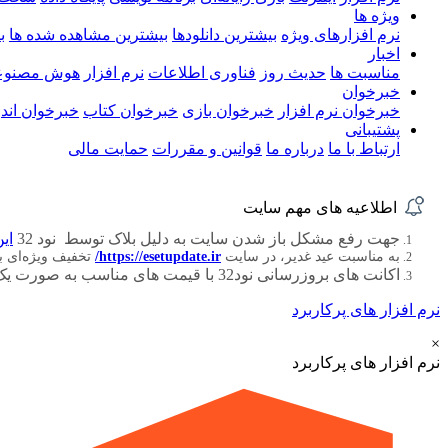
ویژه ها
نرم افزارهای ویژه
بیشترین دانلودها
بیشترین مشاهده شده ها
ب
اخبار
مناسبت ها
حدیث روز
فناوری اطلاعات
نرم افزار
هوش مصنوع
خبرخوان
خبرخوان نرم افزار
خبرخوان بازی
خبرخوان کتاب
خبرخوان اندر
پشتیبانی
ارتباط با ما
درباره ما
قوانین و مقررات
حمایت مالی
اطلاعیه های مهم سایت
جهت رفع مشکل باز شدن سایت به دلیل بلاک توسط نود 32
این
به مناسبت عید غدیر، در سایت
https://esetupdate.ir/
تخفیف ویژه‌ای 
اکانت های بروزرسانی نود32 با قیمت های مناسب به صورت یک ، سه ، شش و دوازده ماهه
نرم افزار های پرکاربرد
×
نرم افزار های پرکاربرد