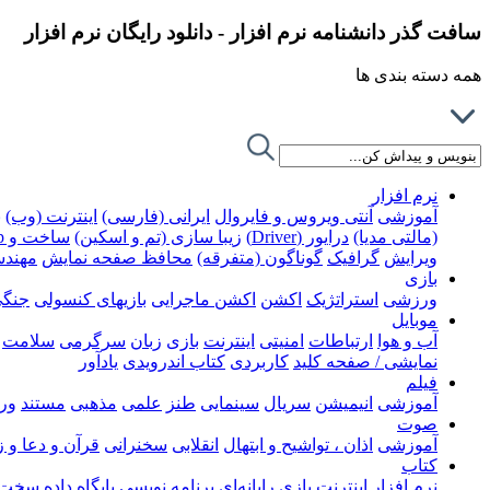
سافت گذر دانشنامه نرم افزار - دانلود رایگان نرم افزار
همه دسته بندی ها
نرم افزار
آموزشی
آنتی ویروس و فایروال
ایرانی (فارسی)
اینترنت (وب)
ب
(مالتی مدیا)
درایور (Driver)
زیبا سازی (تم و اسکین)
ساخت و Rip کردن DVD
ویرایش
گرافیک
گوناگون (متفرقه)
محافظ صفحه نمایش
مهند
بازی
ورزشی
استراتژیک
اکشن
اکشن ماجرایی
بازیهای کنسولی
جنگ
موبایل
آب و هوا
ارتباطات
امنیتی
اینترنت
بازی
زبان
سرگرمی
سلامت
نمایشی / صفحه کلید
کاربردی
کتاب اندرویدی
یادآور
فیلم
آموزشی
انیمیشن
سریال
سینمایی
طنز
علمی
مذهبی
مستند
ور
صوت
آموزشی
اذان ، تواشیح و ابتهال
انقلابی
سخنرانی
قرآن و دعا و 
کتاب
نرم افزار
اینترنت
بازی رایانه‌ای
برنامه نویسی
پایگاه داده
سخت ا