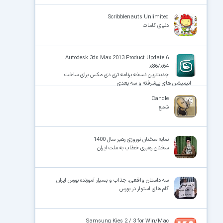
Scribblenauts Unlimited
دنیای کلمات
Autodesk 3ds Max 2013 Product Update 6
x86/x64
جدیدترین نسخه برنامه تری دی مکس برای ساخت
انیمیشن های پیشرفته و سه بعدی
Candle
شمع
نمایه سخنان نوروزی رهبر سال 1400
سخنان رهبری خطاب به ملت ایران
سه داستان واقعی، جذاب و بسیار آموزنده بورس ایران
گام های استوار در بورس
Samsung Kies 2 / 3 for Win/Mac