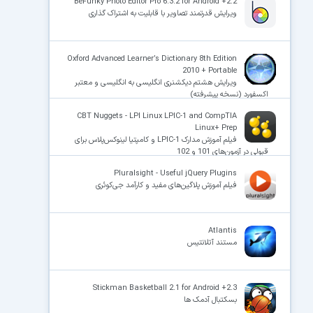
BeFunky Photo Editor Pro 6.3.2 for Android +2.2
ویرایش قدرتمند تصاویر با قابلیت به اشتراک گذاری
Oxford Advanced Learner’s Dictionary 8th Edition
2010 + Portable
ویرایش هشتم دیکشنری انگلیسی به انگلیسی و معتبر
اکسفورد (نسخه پیشرفته)
CBT Nuggets - LPI Linux LPIC-1 and CompTIA
Linux+ Prep
فیلم آموزش مدارک LPIC-1 و کامپتیا لینوکس‌پلاس برای
قبولی در آزمون‌های 101 و 102
Pluralsight - Useful jQuery Plugins
فیلم آموزش پلاگین‌های مفید و کارآمد جی‌کوئری
Atlantis
مستند آتلانتیس
Stickman Basketball 2.1 for Android +2.3
بسکتبال آدمک ها