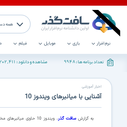
همه دست
نرم افزار
بازی
موبایل
فیلم
ص
202,411
9948
تعداد برنامه ها :
مشاهده و دانلود :
اخبار آموزشی
آشنایی با میانبرهای ویندوز 10
به گزارش
سافت گذر
، ویندوز 10 حاوی میانب