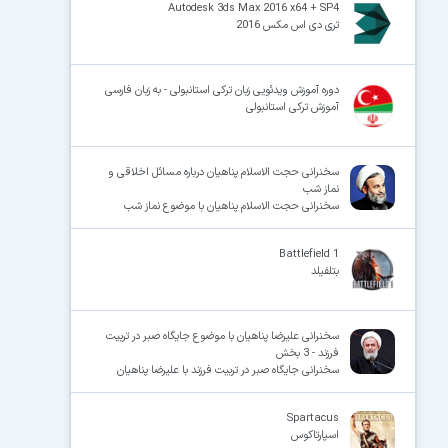
Autodesk 3ds Max 2016 x64 + SP4
تری‌ دی‌ اس‌ مکس 2016
دوره آموزش ویدئویی زبان ترکی استانبولی - به زبان فارسی
آموزش ترکی استانبولی
سخنرانی حجت الاسلام پناهیان درباره مسائل اخلاقی و
نماز شب
سخنرانی حجت الاسلام پناهیان با موضوع نماز شب
Battlefield 1
بتلفیلد
سخنرانی علیرضا پناهیان با موضوع جایگاه صبر در تربیت
فرزند - 3 بخش
سخنرانی جایگاه صبر در تربیت فرزند با علیرضا پناهیان
Spartacus
اسپارتاکوس