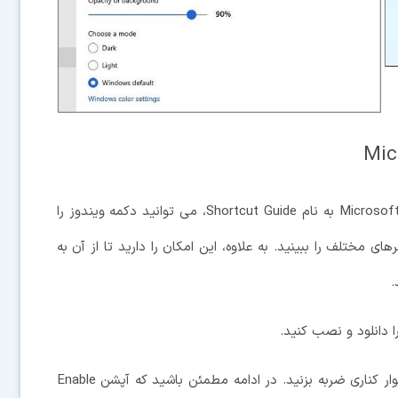
با استفاده از یکی از قسمت های برنامه Microsoft PowerToys به نام Shortcut Guide، می توانید دکمه ویندوز را
 مختلف را ببینید. به علاوه، این امکان را دارید تا از آن به
.
سپس تنظیمات آن را اجرا و روی Shortcut Guide از نوار کناری ضربه بزنید. در ادامه مطمئن باشید که آپشن Enable