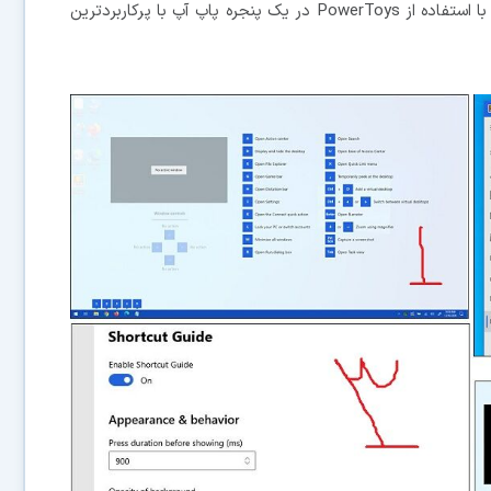
رایانه را به شدت افزایش می دهند. خوشبختانه می توانید با استفاده از PowerToys در یک پنجره پاپ آپ با پرکاربردترین