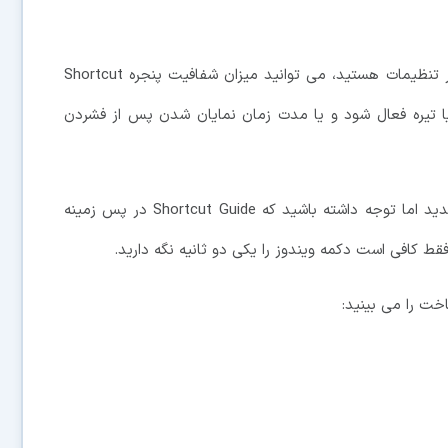
انجام این کارها هم اختیاری است ولی همزمانی که در تنظیمات هستید، می توانید میزان شفافیت پنجره Shortcut
 یا تیره فعال شود و یا مدت زمان نمایان شدن پس از فشردن
زمانی که این کارها را انجام دادید، PowerToys را ببندید اما توجه داشته باشید که Shortcut Guide در پس زمینه
فقط کافی است دکمه ویندوز را یکی دو ثانیه نگه دارید.