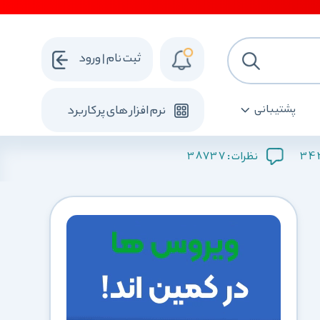
ثبت نام | ورود
پشتیبانی
نرم افزار های پرکاربرد
38737
34
نظرات :