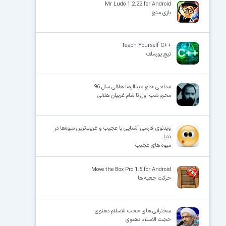
Mr Ludo 1.2.22 for Android
بازی منچ
++Teach Yourself C
تیچ یورسلف
مداحی حاج عبدالرضا هلالی سال 96
محرم شب اول تا شام غریبان هلالی
ویدئوی فارسی آشنایی با عجیب و غریب‌ترین میوه‌ها در
دنیا
میوه های عجیب
Move the Box Pro 1.5 for Android
حرکت جعبه ها
سخنرانی های حجت الاسلام دهنوی
حجت الاسلام دهنوی