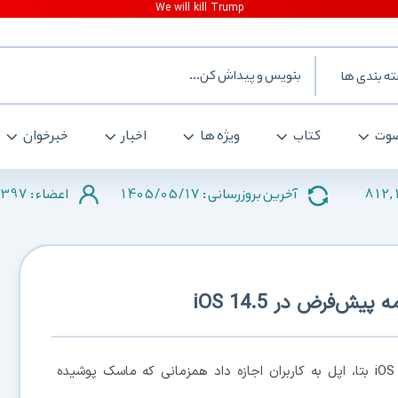
ه بندی ها
وت
کتاب
ویژه ها
اخبار
خبرخوان
397
1405/05/17
812,
آخرین بروزرسانی :
اعضاء :
ش‌فرض در iOS 14.5
، همزمان با انتشار آپدیت iOS 14.5 بتا، اپل به کاربران اجازه داد همزمانی که ماسک پوشیده