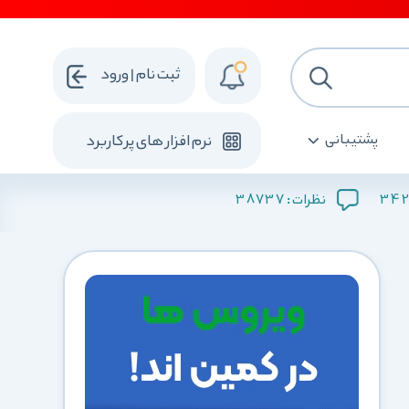
ثبت نام | ورود
پشتیبانی
نرم افزار های پرکاربرد
38737
342
نظرات :