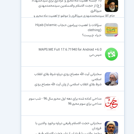
10 جلسه اهمیت ماه محرم و عزاداری برای سیدالشهداء
(ع) از حجت الاسلام والمسلمین سیدمحمدمهدی
میرباقری
حاج آقا سیدمحمدمهدی میرباقری با موضوع اهمیت ماه محرم و
عزاداری برای سیدالشهداء (ع)
سـؤالات با اهمیـت پیـرامون حـجاب Hijab (Islamic
clothing)
حـیاء چـیست؟
MAPS.ME Full 17.6.71940 for Android +6.0
مپس می
سخنرانی آیت الله مصباح یزدی درباره شرط بقای انقلاب
اسلامی
شرط بقای انقلاب اسلامی از زبان آیت الله مصباح یزدی
مداحی آماده شده برای دهه اول محرم سال 96 - شب سوم
مداحی برای سوم محرم 96
سخنرانی حجت الاسلام رفیعی درباره برخورد والدین با
فرزندان
برخورد والدین با فرزندان از زبان حجت الاسلام رفیعی