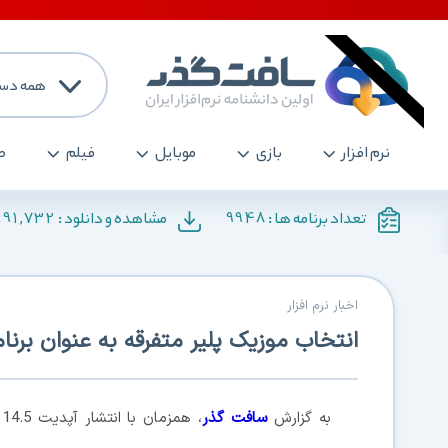
همه دست
نرم افزار
بازی
موبایل
فیلم
ص
191,732
9948
تعداد برنامه ها :
مشاهده و دانلود :
اخبار نرم افزار
انتخاب موزیک پلیر متفرقه به عنوان برنامه پی
به گزارش
سافت گذر