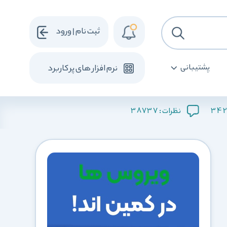
ثبت نام | ورود
پشتیبانی
نرم افزار های پرکاربرد
38737
342
نظرات :