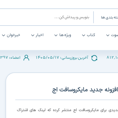
ه بندی ها
وت
کتاب
ویژه ها
اخبار
خبرخوان
397
1405/05/17
812,
آخرین بروزرسانی :
اعضاء :
فزونه جدید مایکروسافت اج
جدیدی برای مایکروسافت اج منتشر کرده که لینک های اشتراک