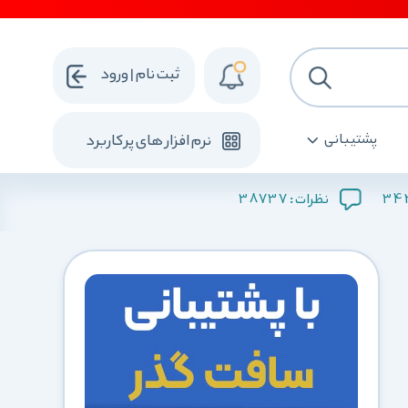
ثبت نام | ورود
پشتیبانی
نرم افزار های پرکاربرد
38737
34
نظرات :