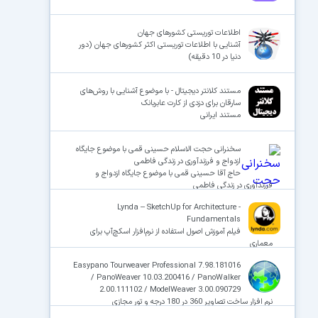
اطلاعات توریستی کشورهای جهان
آشنایی با اطلاعات توریستی اکثر کشورهای جهان (دور
دنیا در 10 دقیقه)
مستند کلانتر دیجیتال - با موضوع آشنایی با روش‌های
سارقان برای دزدی از کارت عابربانک
مستند ایرانی
سخنرانی حجت الاسلام حسینی قمی با موضوع جایگاه
ازدواج و فرزندآوری در زندگی فاطمی
حاج آقا حسینی قمی با موضوع جایگاه ازدواج و
فرزندآوری در زندگی فاطمی
Lynda – SketchUp for Architecture -
Fundamentals
فیلم آموزش اصول استفاده از نرم‌افزار اسکچ‌آپ برای
معماری
Easypano Tourweaver Professional 7.98.181016
/ PanoWeaver 10.03.200416 / PanoWalker
2.00.111102 / ModelWeaver 3.00.090729
نرم افزار ساخت تصاویر 360 در 180 درجه و تور مجازی