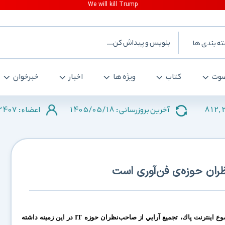
ه بندی ها
وت
کتاب
ویژه ها
اخبار
خبرخوان
2407
1405/05/18
812,
آخرین بروزرسانی :
اعضاء :
ظران حوزه‌ی فن‌آوری است
مسوولان جهاني درصددند با طرح موضوع اينترنت پاك، تجميع آرايي از صاحب‌نظران حوزه IT در اين زمينه داشته