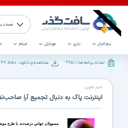
همه دست
نرم افزار
بازی
موبایل
فیلم
ص
222,550
9951
تعداد برنامه ها :
مشاهده و دانلود :
اخبار فناوری
اینترنت پاک به دنبال تجمیع آرا صاحب‌ن