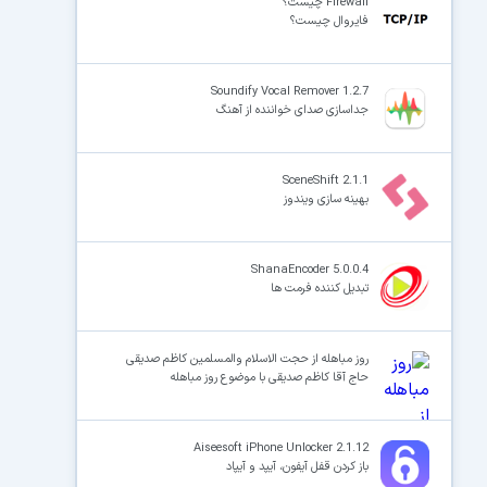
Firewall چیست؟
فایروال چیست؟
Soundify Vocal Remover 1.2.7
جداسازی صدای خواننده از آهنگ
SceneShift 2.1.1
بهینه سازی ویندوز
ShanaEncoder 5.0.0.4
تبدیل کننده فرمت ها
روز مباهله از حجت الاسلام والمسلمین کاظم صدیقی
حاج آقا کاظم صدیقی با موضوع روز مباهله
Aiseesoft iPhone Unlocker 2.1.12
باز کردن قفل آیفون، آیپد و آیپاد