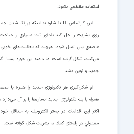
استفاده مقطعي نشود.
اين كارشناس IT با اشاره به اينكه پررن
روي بشريت را حل كند يادآور شد: بسياري از مباحث م
عرصه‌ي بين‌ الملل شود. هرچند كه فعاليت‌هاي خوبي 
مي‌كنند، شكل گرفته است اما دامنه اين حوزه بسيار گ
جديد و نوين باشد.
او شكل‌گيري هر تكنولوژي جديد را همراه با مع
همراه با يك تكنولوژي جديد انسان‌ها را بر آن مي‌دارد
اكثر اين اقدامات در بستر الكترونيك به حداقل خود 
معقولي در راستاي كمك به بشريت شكل گرفته است.