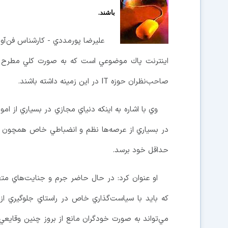
باشند.
عليرضا پورمددي - كارشناس فن‌آور
اينترنت پاك موضوعي است كه به صورت كلي مطرح ش
صاحب‌نظران حوزه IT در اين زمينه داشته باشند.
وي با اشاره به اينكه دنياي مجازي در بسياري از امو
در بسياري از عرصه‌ها نظم و انضباطي خاص همچون دن
حداقل خود برسد.
او عنوان كرد: در حال حاضر جرم و جنايت‌هاي مت
كه بايد با سياست‌گذاري خاص در راستاي جلوگيري از 
مي‌تواند به صورت خودگران مانع از بروز چنين وقايعي