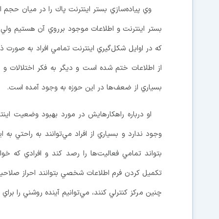
وي پياده‌سازي بستر اينترنت پاك را در ميان حج
بستر اينترنت و اطلاعات موجود برروي آن هستيم ولي تن
كه در اوايل شكل‌گيري اينترنت تمامي افراد به صورت ذو
از اطلاعات ختم شده است و ديگر به فكر اختلالات و 
بسياري از ضعف‌ها در اين حوزه به وجود آمده است.
او درباره راهكارهايش در مورد بهبود وضعيت اينتر
وجود ندارد و بسياري از افراد مي‌توانند به راحتي ب
بتواند تمامي فعاليت‌ها را رصد كند و افرادي كه خو
تكميل كردن فرم اطلاعات شخصي بتوانند احراز صلاحيت
چنين مركز كنترلي كنند، مي‌توانيم آينده روشني را براي 