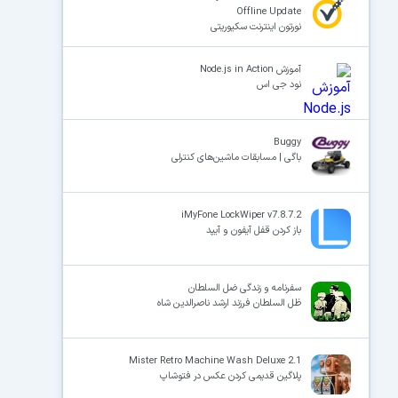
Offline Update
نورتون اینترنت سکیوریتی
آموزش Node.js in Action
نود جی اس
Buggy
باگی | مسابقات ماشین‌های کنترلی
iMyFone LockWiper v7.8.7.2
باز کردن قفل آیفون و آیپد
سفرنامه و زندگی ضل السلطان
ظل السلطان فرزند ارشد ناصرالدین شاه
Mister Retro Machine Wash Deluxe 2.1
پلاگین قدیمی کردن عکس در فتوشاپ