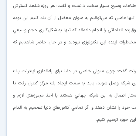
م اطلاعات وسيع بسيار سخت دانست و گفت: هر روزه شاهد گسترش
ها عاملي كه مي‌توانيم به عنوان معضل از آن ياد كنيم اين بوده
ق‌زده اقداماتي را انجام داده‌اند كه تنها به شكل‌گيري حجم وسيعي
مخاطرات آينده اين تكنولوژي نبودند و در حال حاضر شاهديم كه
نت گفت: چون متولي خاصي در دنيا براي راه‌اندازي اينترنت پاك
ه اين شبكه وصل شوند، بايد به سمت ايجاد يك مركز كنترل رفت تا
استار اتصال به اين شبكه جهاني هستند با اخذ مجوزهاي لازم و
 خود را نشان دهند و اگر تمامي كشورهاي دنيا تصميم به اقدام
اين حوزه ترسيم كنيم.