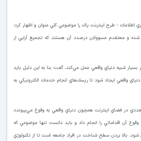
ي اطلاعات - طرح اينترنت پاك را موضوعي كلي عنوان و اظهار كرد:
ده و معتقدم مسوولان درصدد آن هستند كه تجميع آرايي از
ر بسيار شبيه دنياي واقعي عمل مي‌كند، گفت: بنا به اين دليل بايد
ياي واقعي ايجاد شود تا ريسك‌هاي انجام خدمات الكترونيكي به
عددي در فضاي اينترنت همچون دنياي واقعي به وقوع مي‌پيوندد
وقوع آن اقداماتي را انجام داد و بايد دانست تنها موضوعي كه
 شود، بالا بردن سطح شناخت در افراد جامعه است تا از تكنولوژي