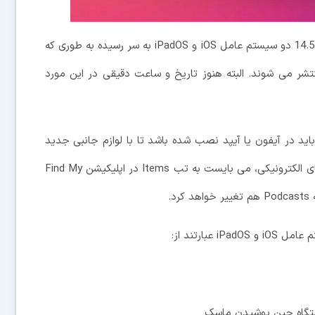
آن طور که اپل گفته، انتظارها برای دریافت نسخه های 14.5 دو سیستم عامل iOS و iPadOS به سر رسیده به طوری که
نتشر می شوند. البته هنوز تاریخ و ساعت دقیقی در این مورد
ت که باید در آیفون یا آیپد نصب شده باشد تا با لوازم جانبی جدید
اپل یعنی ایر تگ کار کند. برای کار کردن با این برچسب های الکترونیکی، می بایست به تب Items در اپلیکیشن Find My
.