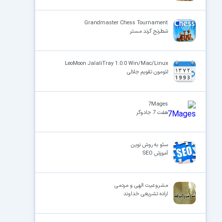
Grandmaster Chess Tournament
شطرنج گرند مستر
LeoMoon JalaliTray 1.0.0 Win/Mac/Linux
لئومون تقویم جلالی
7Mages
هفت 7 جادوگر
سئو به روش نوین
آموزش SEO
مشروعیت الهی و مردمی
اراده تشریعى خداوند