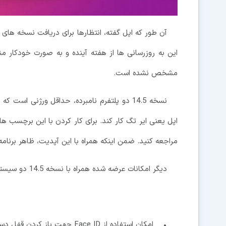
این به روزرسانی ها از هفته آینده و به صورت خودکار م
مشخص نشده است.
نسخه 14.5 دو پلتفرم نامبرده، حداقل ورژنی اس
مراجعه کنید. ضمن اینکه همراه با این آپدیت، ظاهر برنامه Podcasts هم تغییر خواهد کرد
دیگر امکانات عرضه شده همراه با نسخه 14.5 دو سیستم عامل iOS و iPadOS عبارتند از:
• امکان استفاده از Face ID جهت باز کردن قفل دستگاه حین پوشیدن ماسک