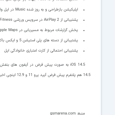
• اپلیکیشن بازطراحی و به روز شده Music در اپل واچ و امکان اشتراک گذاری متن آهنگ ها
• پشتیبانی از AirPlay 2 در سرویس ورزشی Fitness+
• پخش گزارشات مربوط به مسیریابی در Apple Maps مشابه آنچه که در Waze دیده بودیم
• پشتیبانی از دسته های پلی استیشن 5 و ایکس باکس سری ایکس
• پشتیبانی احتمالی از کارت اعتباری خانوادگی اپل
14.5 هم پلتفرم پیش فرض آیپد پرو 11 و 12.9 اینچی اخیراً معرفی شده خواهد بود.
منبع: gsmarena.com