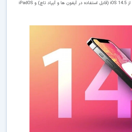
بر این اساس، طی رویدادی که امروز این شرکت برگزار کرد، از iOS 14.5 (قابل استفاده در آیفون ها و آیپاد تاچ) و iPadOS