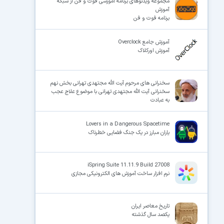
مجموعه ویدئوهای برنامه آموزشی فوت و فن از شبکه
آموزش
برنامه فوت و فن
آموزش جامع Overclock
آموزش اورکلاک
سخنرانی های مرحوم آیت الله مجتهدی تهرانی بخش نهم
سخنرانی آیت الله مجتهدی تهرانی با موضوع علاج عجب
به عبادت
Lovers in a Dangerous Spacetime
یاران مبارز در یک جنگ فضایی خطرناک
iSpring Suite 11.11.9 Build 27008
نرم افزار ساخت آموزش های الکترونیکی مجازی
تاریخ معاصر ایران
یکصد سال گذشته