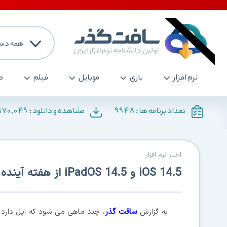
همه دست
نرم افزار
بازی
موبایل
فیلم
ص
170,049
9948
تعداد برنامه ها :
مشاهده و دانلود :
اخبار نرم افزار
iOS 14.5 و iPadOS 14.5 از هفته آینده منتشر می شود
به گزارش
سافت گذر
، چند ماهی می شود که اپل دار