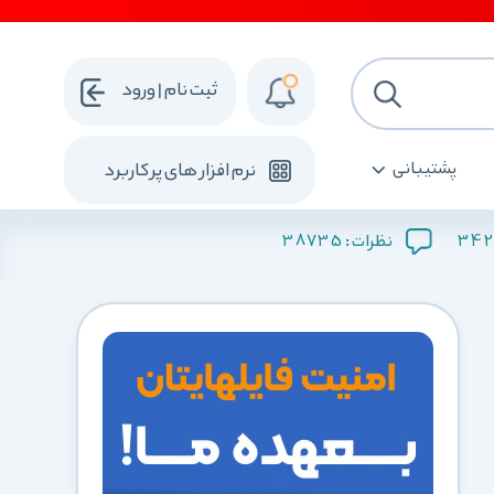
ثبت نام | ورود
پشتیبانی
نرم افزار های پرکاربرد
38735
342
نظرات :