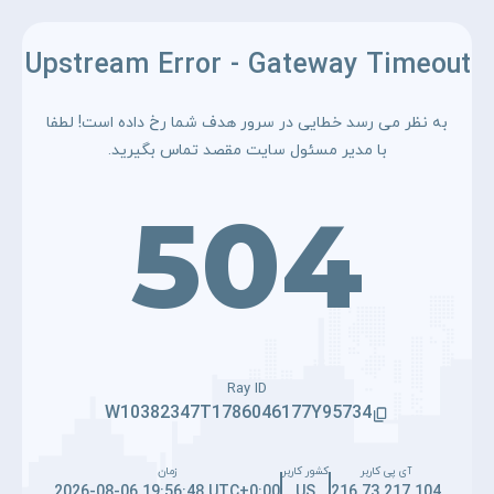
Upstream Error - Gateway Timeout
به نظر می رسد خطایی در سرور هدف شما رخ داده است! لطفا
با مدیر مسئول سایت مقصد تماس بگیرید.
504
Ray ID
W10382347T1786046177Y95734
آی پی کاربر
کشور کاربر
زمان
2026-08-06 19:56:48 UTC+0:00
US
216.73.217.104