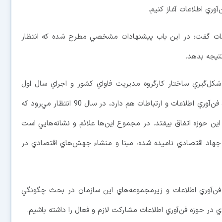
آوري اطلاعات آغاز کنيم.
اعات گفت: در اين باب پيشنهادات مشخصي مطرح شده که انتظار
تيجه بدهد.
 شکل‌گيري ساختار کارگروه مديريت فاواي کشور و اجراي سال اول
برنامه پنجم که اهداف بلند پروازانه‌اي در ارتباط با حوزه فن‌آوري اطلاعات و ارتباطات هم دارد، در سال 90 انتظار مي‌رود که
ين حوزه اتفاق بيفتد. در مجموع اين‌ها علائم و نشانه‌هايي است
د که سال 90 که در واقع سال جهاد اقتصادي ناميده شده، مبنا و منشاء جهش‌هاي اقتصادي در
 فن‌آوري اطلاعات و زيرمجموعه‌هاي اين سازمان در بحث چگونگي
ي در حوزه فن‌آوري اطلاعات مشارکت لازم و فعال را داشته باشيم.