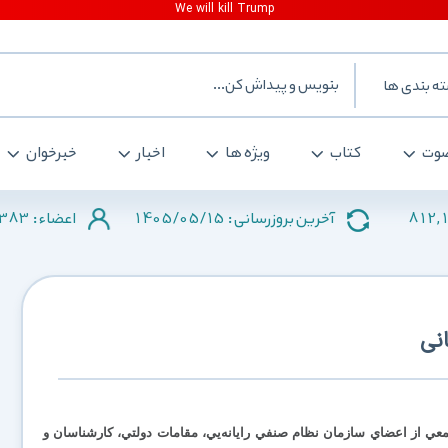
ه بندی ها
وت
کتاب
ویژه ها
اخبار
خبرخوان
383
1405/05/15
812,
آخرین بروزرسانی :
اعضاء :
نی
معي از اعضاي سازمان نظام صنفي رايانه‌يي، مقامات دولتي، کارشناسان و