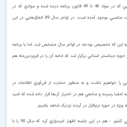
به گفته او در سال ورود به برنامه 90 با برنامه‌هايي که در مواد 46 تا 49 قانون برنامه ديده شده و موادي که در
فصل‌هاي ديگر برنامه ديده شده، به نظر مي‌آيد فرصت مناسبي بوجود آمده است. در اواخر سال 89 اتفاق‌هايي در اين
 به اين که تخصيص بودجه در اواخر سال مشخص شد، اما با برنامه
وزه ديتاسنتر استاني برگزار شد که ادامه آن را در فروردين‌ماه هم
 را خواهيم داشت و به منظور حمايت از فن‌آوري اطلاعات در
 به امضا رسيده و منابعي هم در اختيار آن‌ها قرار داده شده که اميد
يژه در حوزه نرم‌افزار در آينده نزديک شاهد باشيم.
پرويز رحمتي - رييس سازمان نظام صنفي رايانه‌يي کشور - هم در اين جلسه اظهار اميدواري كرد که سال 90 را با