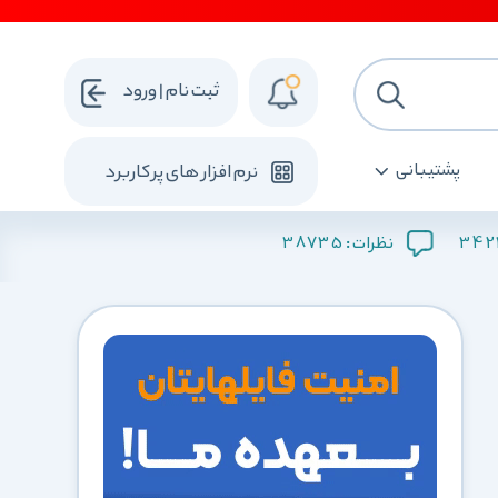
ثبت نام | ورود
پشتیبانی
نرم افزار های پرکاربرد
38735
342
نظرات :