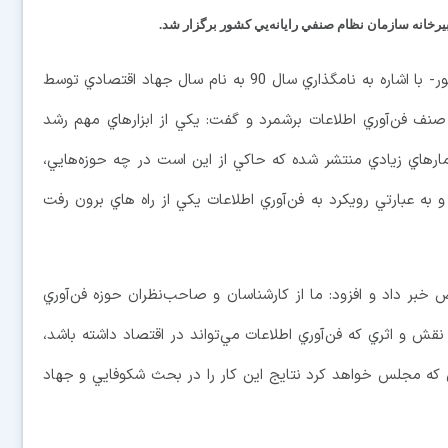
يرخانه سازمان نظام صنفي رايانه‌يي کشور برگزار شد.
حکيم جوادي - رييس سازمان فن‌آوري اطلاعات کشور- با اشاره به نامگذاري سال 90 به نام سال جهاد اقتصادي توسط
نف فن‌آوري اطلاعات برشمرد و گفت: يکي از ابزارهاي مهم رشد
مارهاي زيادي منتشر شده که حاکي از اين است در چه حوزه‌هايي،
 به عبارتي رويکرد به فن‌آوري اطلاعات يکي از راه هاي برون رفت
بر داد و افزود: ما از کارشناسان و صاحب‌نظران حوزه فن‌آوري
ش و اثري که فن‌آوري اطلاعات مي‌تواند در اقتصاد داشته باشد،
 که مجلس خواهد کرد نتايج اين کار را در بحث شکوفايي و جهاد