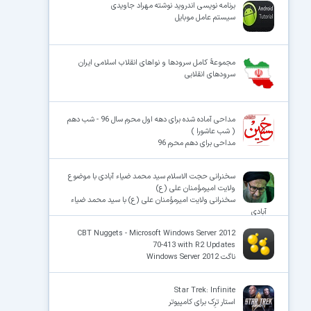
برنامه نویسی اندروید نوشته‌ مهراد جاویدی
سیستم عامل موبایل
مجموعهٔ کامل سرودها و نواهای انقلاب اسلامی ایران
سرودهای انقلابی
مداحی آماده شده برای دهه اول محرم سال 96 - شب دهم
( شب عاشورا )
مداحی برای دهم محرم 96
سخنرانی حجت الاسلام سید محمد ضیاء آبادی با موضوع
ولایت امیرمؤمنان علی (ع)
سخنرانی ولایت امیرمؤمنان علی (ع) با سید محمد ضیاء
آبادی
CBT Nuggets - Microsoft Windows Server 2012
70-413 with R2 Updates
ناگت Windows Server 2012
Star Trek: Infinite
استار ترِک برای کامپیوتر