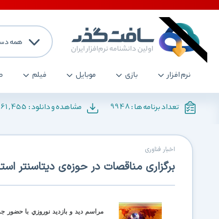
همه دست
نرم افزار
بازی
موبایل
فیلم
ص
161,455
9948
تعداد برنامه ها :
مشاهده و دانلود :
اخبار فناوری
برگزاری مناقصات در حوزه‌ی دیتاسنتر استا
مراسم ديد و بازديد نوروزي با حضور ج