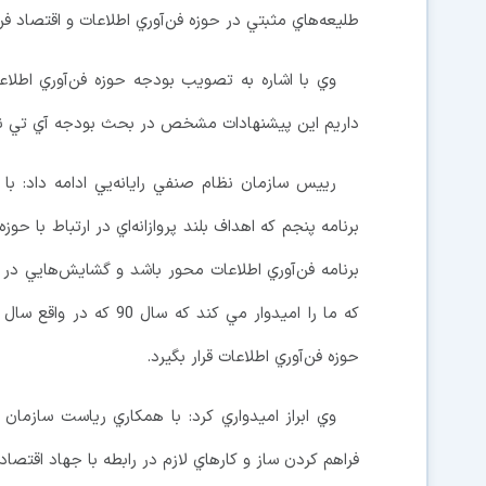
طليعه‌هاي مثبتي در حوزه فن‌آوري اطلاعات و اقتصاد فن‌
وي با اشاره به تصويب بودجه حوزه فن‌آوري اطل
داريم اين پيشنهادات مشخص در بحث بودجه آي تي ن
رييس سازمان نظام صنفي رايانه‌يي ادامه داد: با
برنامه فن‌آوري اطلاعات محور باشد و گشايش‌هايي در ا
که ما را اميدوار مي کن
حوزه فن‌آوري اطلاعات قرار بگيرد.
وي ابراز اميدواري كرد: با همکاري رياست سازمان
فراهم کردن ساز و کارهاي لازم در رابطه با جهاد اقتصاد