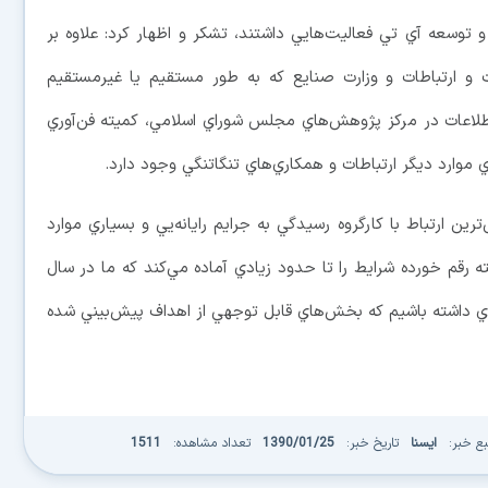
و توسعه آي تي فعاليت‌هايي داشتند، تشکر و اظهار كرد: علاوه بر
ات و ارتباطات و وزارت صنايع که به طور مستقيم يا غيرمستقيم
طلاعات در مرکز پژوهش‌هاي مجلس شوراي اسلامي، کميته فن‌آوري
رد ديگر ارتباطات و همکاري‌هاي تنگاتنگي وجود دارد.
ترين ارتباط با کارگروه رسيدگي به جرايم رايانه‌يي و بسياري موارد
ته رقم خورده شرايط را تا حدود زيادي آماده مي‌کند که ما در سال
ارانه‌اي داشته باشيم که بخش‌هاي قابل توجهي از اهداف پيش‌بيني شده
بع خبر:
ایسنا
تاریخ خبر:
1390/01/25
تعداد مشاهده:
1511