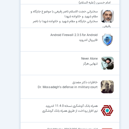
امام حسین (علیه السلام)
سخنرانی حجت الاسلام ناصر رفیعی با موضوع جایگاه و
مقام شهید و خانواده شهدا
سخنرانی جایگاه و مقام شهید و خانواده شهدا با ناصر
رفیعی
Android Firewall 2.3.5 for Android
فایروال اندروید
Never Alone
تنهایی هرگز
خاطرات دکتر مصدق
Dr. Mossadegh's defense in military court
همراه بانک گردشگری نسخه 11.4.0 اندروید
نرم افزار پرداخت از طریق همراه بانک گردشگری