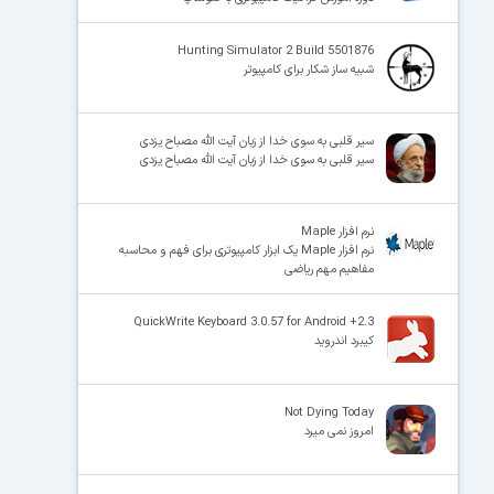
Hunting Simulator 2 Build 5501876
شبیه ساز شکار برای کامپیوتر
سیر قلبی به سوی خدا از زبان آیت الله مصباح یزدی
سیر قلبی به سوی خدا از زبان آیت الله مصباح یزدی
نرم افزار Maple
نرم افزار Maple یک ابزار کامپیوتری برای فهم و محاسبه
مفاهیم مهم ریاضی
QuickWrite Keyboard 3.0.57 for Android +2.3
کیبرد اندروید
Not Dying Today
امروز نمی میرد