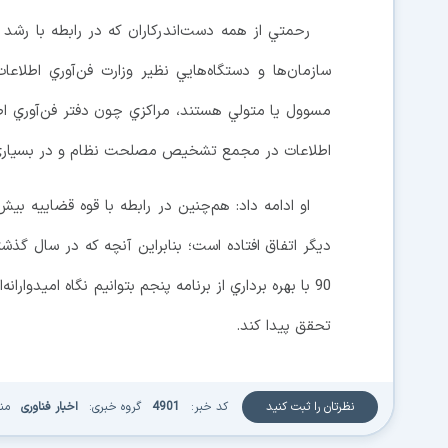
رحمتي از همه دست‌اندرکاران که در رابطه با رشد 
سازمان‌ها و دستگاه‌هايي نظير وزارت فن‌آوري اطلاع
مسوول يا متولي هستند، مراکزي چون دفتر فن‌آوري ا
اطلاعات در مجمع تشخيص مصلحت نظام و در بسياري موا
او ادامه داد: هم‌چنين در رابطه با قوه قضاييه بيش‌
ديگر اتفاق افتاده است؛ بنابراين آنچه که در سال گذش
90 با بهره برداري از برنامه پنجم بتوانيم نگاه اميدو
تحقق پيدا کند.
نظرتان را ثبت کنید
کد خبر:
4901
گروه خبری:
اخبار فناوری
من